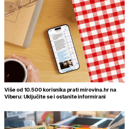
Više od 10.500 korisnika prati mirovina.hr na
Viberu: Uključite se i ostanite informirani