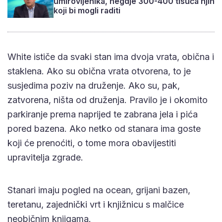
umirovljenika, negdje 300-400 tisuća njih
koji bi mogli raditi
White ističe da svaki stan ima dvoja vrata, obična i
staklena. Ako su obična vrata otvorena, to je
susjedima poziv na druženje. Ako su, pak,
zatvorena, ništa od druženja. Pravilo je i okomito
parkiranje prema naprijed te zabrana jela i pića
pored bazena. Ako netko od stanara ima goste
koji će prenoćiti, o tome mora obavijestiti
upravitelja zgrade.
Stanari imaju pogled na ocean, grijani bazen,
teretanu, zajednički vrt i knjižnicu s malčice
neobičnim knjigama.