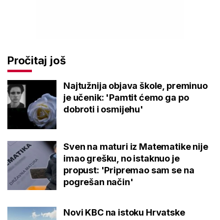
Pročitaj još
Najtužnija objava škole, preminuo
je učenik: 'Pamtit ćemo ga po
dobroti i osmijehu'
Sven na maturi iz Matematike nije
imao grešku, no istaknuo je
propust: 'Pripremao sam se na
pogrešan način'
Novi KBC na istoku Hrvatske