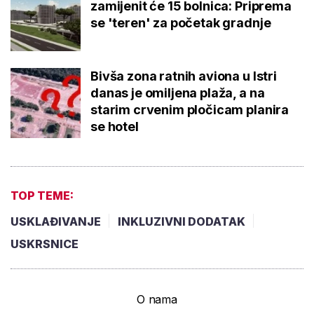
zamijenit će 15 bolnica: Priprema
se 'teren' za početak gradnje
Bivša zona ratnih aviona u Istri
danas je omiljena plaža, a na
starim crvenim pločicam planira
se hotel
TOP TEME:
USKLAĐIVANJE
INKLUZIVNI DODATAK
USKRSNICE
O nama