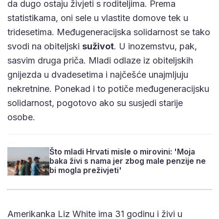
da dugo ostaju živjeti s roditeljima. Prema
statistikama, oni sele u vlastite domove tek u
tridesetima. Međugeneracijska solidarnost se tako
svodi na obiteljski
suživot
. U inozemstvu, pak,
sasvim druga priča. Mladi odlaze iz obiteljskih
gnijezda u dvadesetima i najčešće unajmljuju
nekretnine. Ponekad i to potiče međugeneracijsku
solidarnost, pogotovo ako su susjedi starije
osobe.
Što mladi Hrvati misle o mirovini: 'Moja
baka živi s nama jer zbog male penzije ne
bi mogla preživjeti'
Amerikanka Liz White ima 31 godinu i živi u