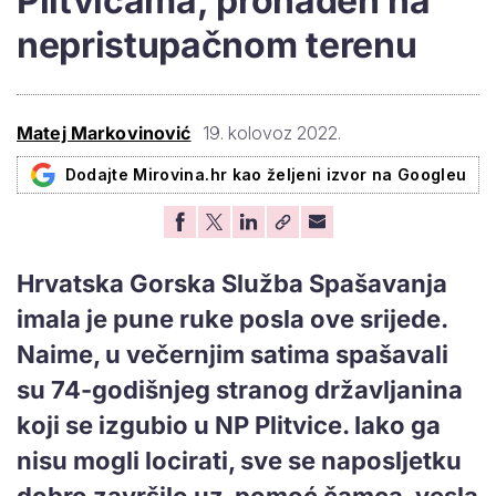
Plitvicama, pronađen na
nepristupačnom terenu
Matej Markovinović
19. kolovoz 2022.
Dodajte Mirovina.hr kao željeni izvor na Googleu
Hrvatska Gorska Služba Spašavanja
imala je pune ruke posla ove srijede.
Naime, u večernjim satima spašavali
su 74-godišnjeg stranog državljanina
koji se izgubio u NP Plitvice. Iako ga
nisu mogli locirati, sve se naposljetku
dobro završilo uz pomoć čamca, vesla