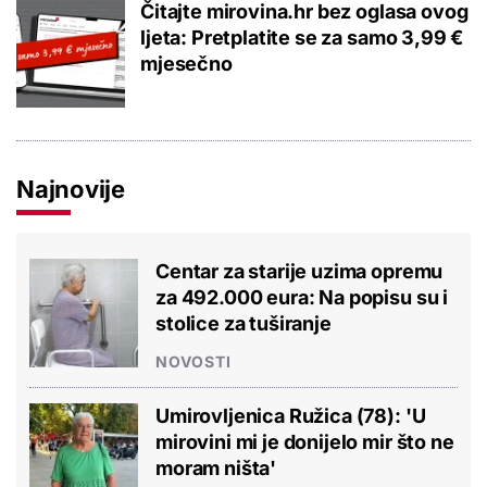
Čitajte mirovina.hr bez oglasa ovog
ljeta: Pretplatite se za samo 3,99 €
mjesečno
Najnovije
Centar za starije uzima opremu
za 492.000 eura: Na popisu su i
stolice za tuširanje
NOVOSTI
Umirovljenica Ružica (78): 'U
mirovini mi je donijelo mir što ne
moram ništa'