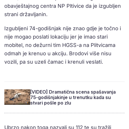
obavještajnog centra NP Pltivice da je izgubljen
strani državljanin.
Izgubljeni 74-godišnjak nije znao gdje je točno i
nije mogao poslati lokaciju jer je imao stari
mobitel, no dežurni tim HGSS-a na Plitvicama
odmah je krenuo u akciju. Brodovi više nisu
vozili, pa su uzeli čamac i krenuli veslati.
[VIDEO] Dramatična scena spašavanja
75-godišnjakinje u trenutku kada su
stvari pošle po zlu
Ubrzo nakon toga nazvali su 112 te su tražili