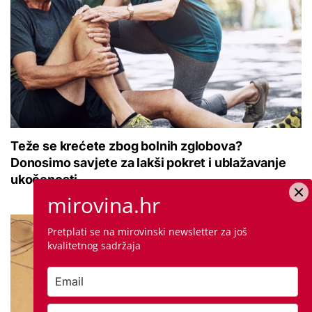
Teže se krećete zbog bolnih zglobova?
Donosimo savjete za lakši pokret i ublažavanje
ukočenosti
mirovina.hr
Pretplati se na mirovinski newsletter za još
kvalitetnog sadržaja