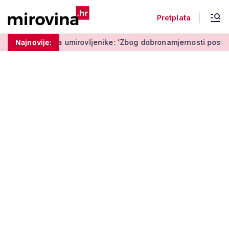
Pretplata
a umirovljenike: 'Zbog dobronamjernosti postaju meta prijevare
Najnovije: