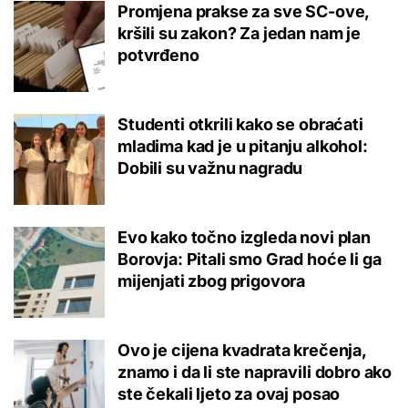
Promjena prakse za sve SC-ove,
kršili su zakon? Za jedan nam je
potvrđeno
Studenti otkrili kako se obraćati
mladima kad je u pitanju alkohol:
Dobili su važnu nagradu
Evo kako točno izgleda novi plan
Borovja: Pitali smo Grad hoće li ga
mijenjati zbog prigovora
Ovo je cijena kvadrata krečenja,
znamo i da li ste napravili dobro ako
ste čekali ljeto za ovaj posao