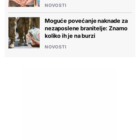
NOVOSTI
Moguće povećanje naknade za
nezaposlene branitelje: Znamo
koliko ih je na burzi
NOVOSTI