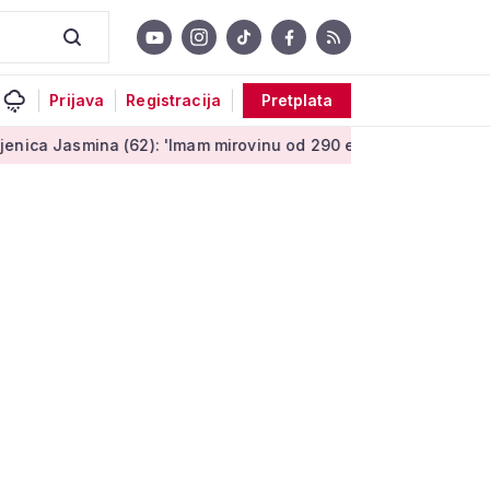
Prijava
Registracija
Pretplata
mina (62): 'Imam mirovinu od 290 eura, a dobijem i socijalnu p