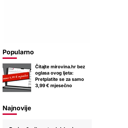
Popularno
Čitajte mirovina.hr bez
oglasa ovog ljeta:
Pretplatite se za samo
3,99 € mjesečno
Najnovije