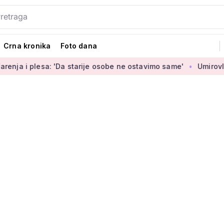
Crna kronika
Foto dana
lesa: 'Da starije osobe ne ostavimo same'
Umirovljenica Jas