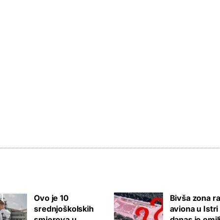
Ovo je 10
Bivša zona ra
srednjoškolskih
aviona u Istri
smjerova u
danas je omil