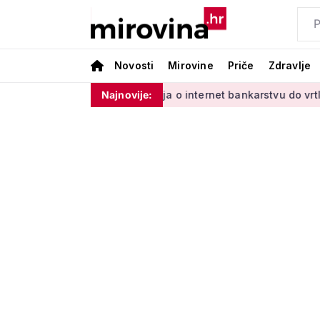
Novosti
Mirovine
Priče
Zdravlje
Vladinim'
Od učenja o internet bankarstvu do vrtlarenja i p
Najnovije: