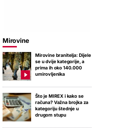
Mirovine
Mirovine branitelja: Dijele
se u dvije kategorije, a
prima ih oko 140.000
umirovljenika
Što je MIREX i kako se
računa? Važna brojka za
kategoriju štednje u
drugom stupu