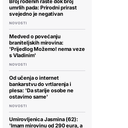
Broj rođenih raste dok broj
umrlih pada: Prirodni prirast
svejedno je negativan
NOVOSTI
Medved o povećanju
braniteljskih mirovina:
'Prijedlog Možemo! nema veze
s Vladinim'
NOVOSTI
Od učenja o internet
bankarstvu do vrtlarenja i
plesa: 'Da starije osobe ne
ostavimo same'
NOVOSTI
Umirovljenica Jasmina (62):
'Imam mirovinu od 290 eura, a