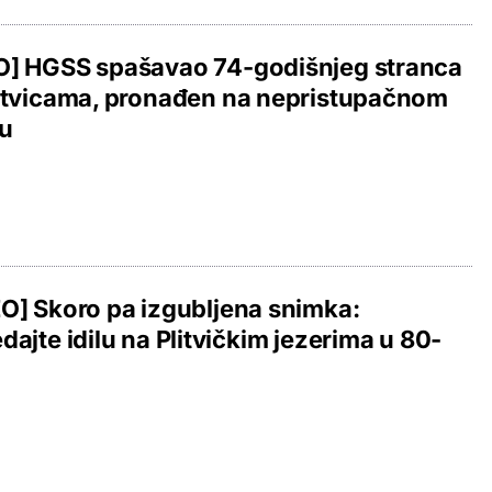
O] HGSS spašavao 74-godišnjeg stranca
itvicama, pronađen na nepristupačnom
nu
O] Skoro pa izgubljena snimka:
dajte idilu na Plitvičkim jezerima u 80-