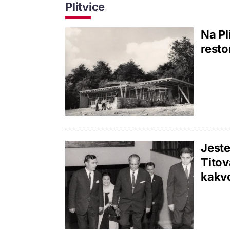
Plitvice
Na Pl
resto
Jeste
Titov
kakvo