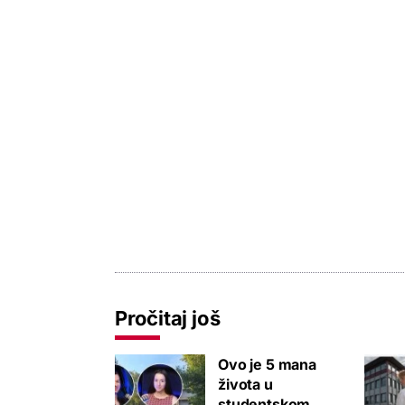
Pročitaj još
Ovo je 5 mana
života u
studentskom