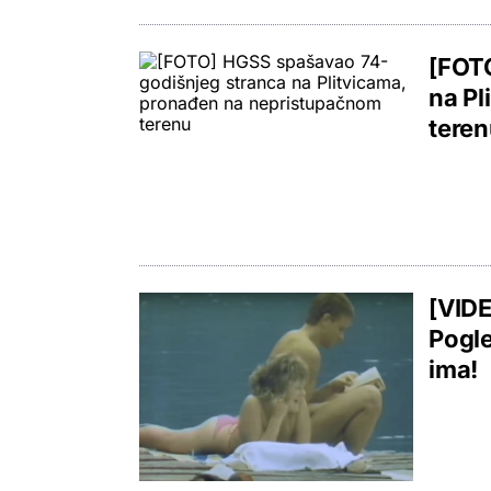
[FOT
na Pl
tere
[VIDE
Pogle
ima!