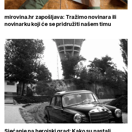
mirovina.hr zapošljava: Tražimo novinara ili
novinarku koji će se pridružiti našem timu
Sjećanje na herojski grad: Kako su nastali