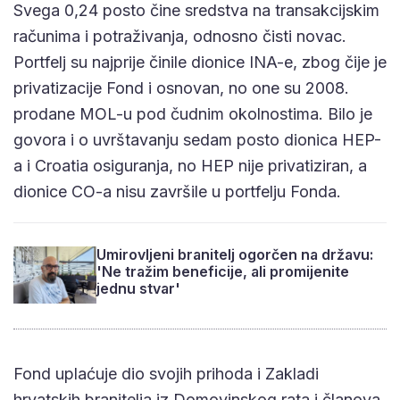
Svega 0,24 posto čine sredstva na transakcijskim
računima i potraživanja, odnosno čisti novac.
Portfelj su najprije činile dionice INA-e, zbog čije je
privatizacije Fond i osnovan, no one su 2008.
prodane MOL-u pod čudnim okolnostima. Bilo je
govora i o uvrštavanju sedam posto dionica HEP-
a i Croatia osiguranja, no HEP nije privatiziran, a
dionice CO-a nisu završile u portfelju Fonda.
Umirovljeni branitelj ogorčen na državu:
'Ne tražim beneficije, ali promijenite
jednu stvar'
Fond uplaćuje dio svojih prihoda i Zakladi
hrvatskih branitelja iz Domovinskog rata i članova