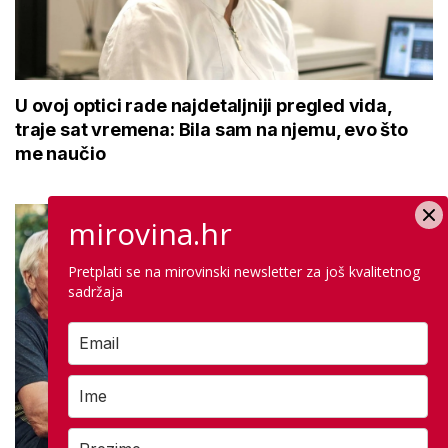
U ovoj optici rade najdetaljniji pregled vida,
traje sat vremena: Bila sam na njemu, evo što
me naučio
mirovina.hr
Pretplati se na mirovinski newsletter za još kvalitetnog
sadržaja