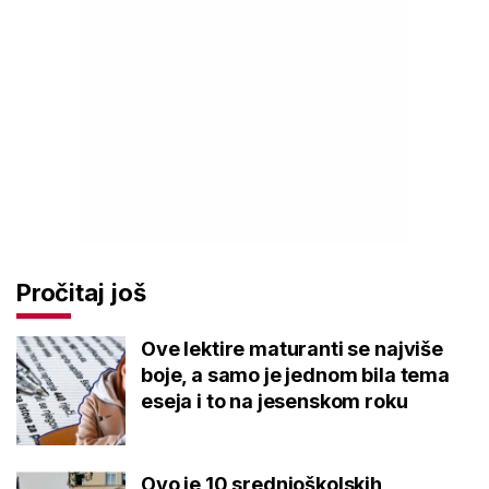
Pročitaj još
Ove lektire maturanti se najviše
boje, a samo je jednom bila tema
eseja i to na jesenskom roku
Ovo je 10 srednjoškolskih