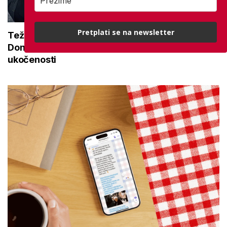
Pretplati se na newsletter
Teže se krećete zbog bolnih zglobova?
Donosimo savjete za lakši pokret i ublažavanje
ukočenosti