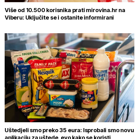
Više od 10.500 korisnika prati mirovina.hr na
Viberu: Uključite se i ostanite informirani
Uštedjeli smo preko 35 eura: Isprobali smo novu
aplikaciju za uštede, evo kako se koristi