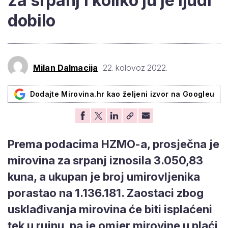
za srpanj i koliko ju je ljudi
dobilo
Milan Dalmacija
22. kolovoz 2022.
Dodajte Mirovina.hr kao željeni izvor na Googleu
Prema podacima HZMO-a, prosječna je
mirovina za srpanj iznosila 3.050,83
kuna, a ukupan je broj umirovljenika
porastao na 1.136.181. Zaostaci zbog
usklađivanja mirovina će biti isplaćeni
tek u rujnu, pa je omjer mirovine u plaći