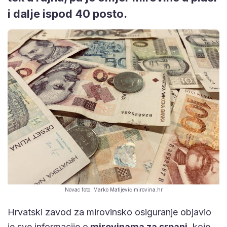
i dalje ispod 40 posto.
Novac foto: Marko Matijević|mirovina.hr
Hrvatski zavod za mirovinsko osiguranje objavio
je sve informacije o
mirovinama za srpanj
, koje