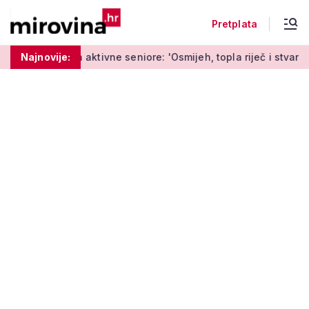
Pretplata
aktivne seniore: 'Osmijeh, topla riječ i stvaranje novih uspome
Najnovije: