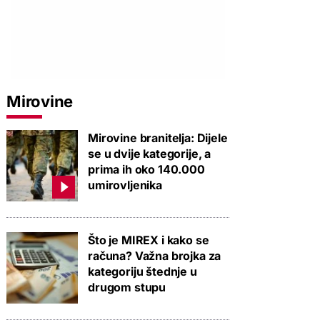
Mirovine
Mirovine branitelja: Dijele
se u dvije kategorije, a
prima ih oko 140.000
umirovljenika
Što je MIREX i kako se
računa? Važna brojka za
kategoriju štednje u
drugom stupu