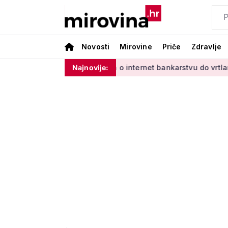
Novosti
Mirovine
Priče
Zdravlje
nim'
Od učenja o internet bankarstvu do vrtlarenja i plesa: 
Najnovije: