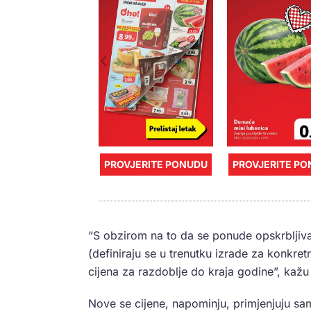
PROVJERITE PONUDU
PROVJERITE P
“S obzirom na to da se ponude opskrbljiva
(definiraju se u trenutku izrade za konkr
cijena za razdoblje do kraja godine”, kažu
Nove se cijene, napominju, primjenjuju 