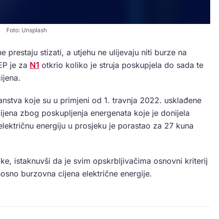
Foto: Unsplash
 prestaju stizati, a utjehu ne ulijevaju niti burze na
HEP je za
N1
otkrio koliko je struja poskupjela do sada te
cijena.
ćanstva koje su u primjeni od 1. travnja 2022. usklađene
ijena zbog poskupljenja energenata koje je donijela
električnu energiju u prosjeku je porastao za 27 kuna
ike, istaknuvši da je svim opskrbljivačima osnovni kriterij
osno burzovna cijena električne energije.