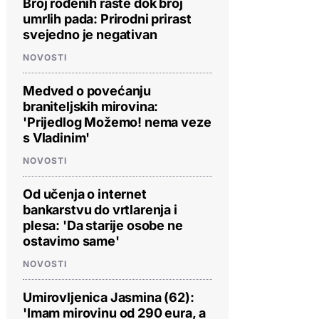
Broj rođenih raste dok broj
umrlih pada: Prirodni prirast
svejedno je negativan
NOVOSTI
Medved o povećanju
braniteljskih mirovina:
'Prijedlog Možemo! nema veze
s Vladinim'
NOVOSTI
Od učenja o internet
bankarstvu do vrtlarenja i
plesa: 'Da starije osobe ne
ostavimo same'
NOVOSTI
Umirovljenica Jasmina (62):
'Imam mirovinu od 290 eura, a