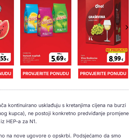
ONUDU
PROVJERITE PONUDU
PROVJERITE PONUDU
ča kontinuirano usklađuju s kretanjima cijena na burzi
etnog kupca), ne postoji konkretno predviđanje promjene
 iz HEP-a za N1.
samo na nove ugovore o opskrbi. Podsjećamo da smo