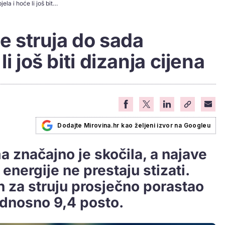
HEP otkrio koliko je struja do sada poskupjela i hoće li još biti dizanja cijena
je struja do sada
i još biti dizanja cijena
Dodajte Mirovina.hr kao željeni izvor na Googleu
a značajno je skočila, a najave
energije ne prestaju stizati.
un za struju prosječno porastao
dnosno 9,4 posto.