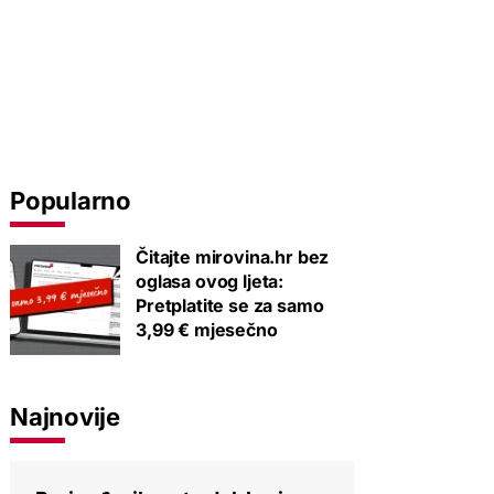
Popularno
Čitajte mirovina.hr bez
oglasa ovog ljeta:
Pretplatite se za samo
3,99 € mjesečno
Najnovije