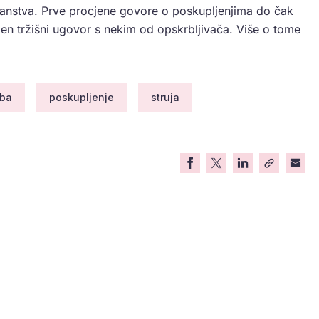
ućanstva. Prve procjene govore o poskupljenjima do čak
jen tržišni ugovor s nekim od opskrbljivača. Više o tome
rba
poskupljenje
struja