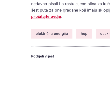
nedavno pisali i o rastu cijene plina za k
šest puta za one građane koji imaju sklopl
pročitajte ovdje
.
električna energija
hep
opsk
Podijeli vijest