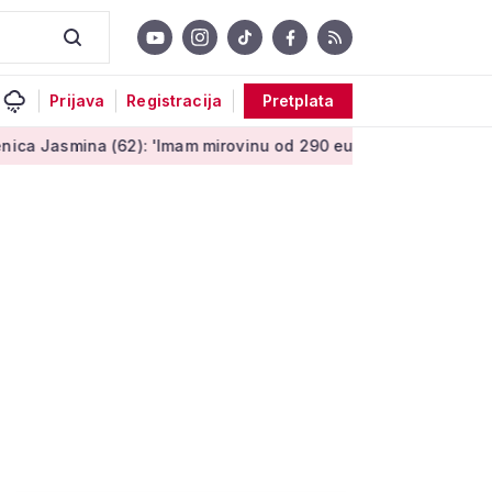
Prijava
Registracija
Pretplata
62): 'Imam mirovinu od 290 eura, a dobijem i socijalnu pomoć'