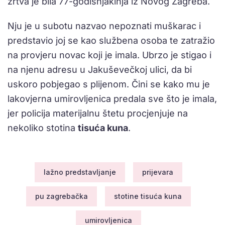
žrtva je bila 77-godišnjakinja iz Novog Zagreba.
Nju je u subotu nazvao nepoznati muškarac i
predstavio joj se kao službena osoba te zatražio
na provjeru novac koji je imala. Ubrzo je stigao i
na njenu adresu u Jakuševečkoj ulici, da bi
uskoro pobjegao s plijenom. Čini se kako mu je
lakovjerna umirovljenica predala sve što je imala,
jer policija materijalnu štetu procjenjuje na
nekoliko stotina
tisuća kuna
.
lažno predstavljanje
prijevara
pu zagrebačka
stotine tisuća kuna
umirovljenica