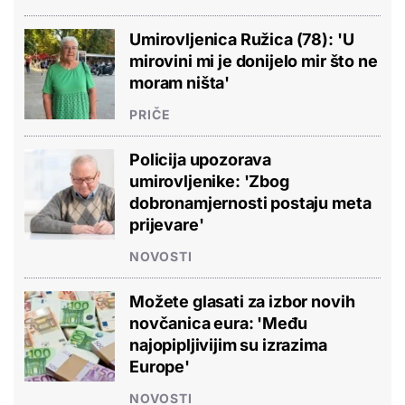
Umirovljenica Ružica (78): 'U
mirovini mi je donijelo mir što ne
moram ništa'
PRIČE
Policija upozorava
umirovljenike: 'Zbog
dobronamjernosti postaju meta
prijevare'
NOVOSTI
Možete glasati za izbor novih
novčanica eura: 'Među
najopipljivijim su izrazima
Europe'
NOVOSTI