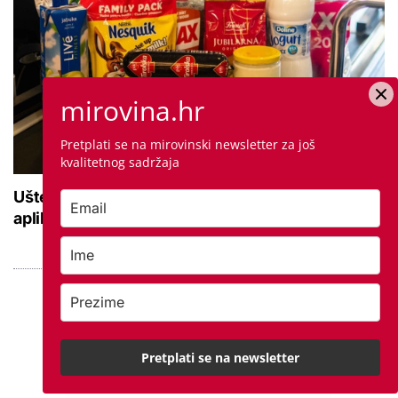
mirovina.hr
Pretplati se na mirovinski newsletter za još
kvalitetnog sadržaja
Uštedjeli smo preko 35 eura: Isprobali smo novu
aplikaciju za uštede, evo kako se koristi
Pretplati se na newsletter