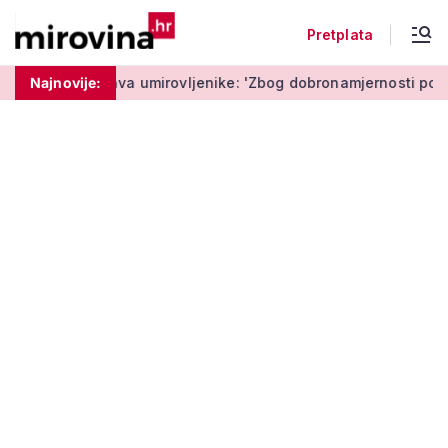
Pretplata
rava umirovljenike: 'Zbog dobronamjernosti postaju meta prije
Najnovije: