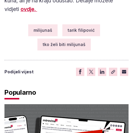
kuna, ali je na kraju odustao. Detalje možete
vidjeti
ovdje.
milijunaš
tarik filipović
tko želi biti milijunaš
Podijeli vijest
Popularno