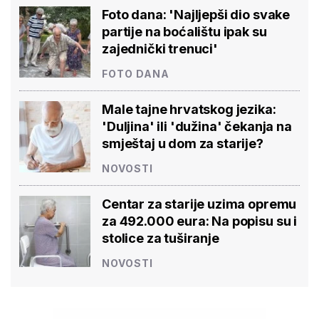
Foto dana: 'Najljepši dio svake
partije na boćalištu ipak su
zajednički trenuci'
FOTO DANA
Male tajne hrvatskog jezika:
'Duljina' ili 'dužina' čekanja na
smještaj u dom za starije?
NOVOSTI
Centar za starije uzima opremu
za 492.000 eura: Na popisu su i
stolice za tuširanje
NOVOSTI