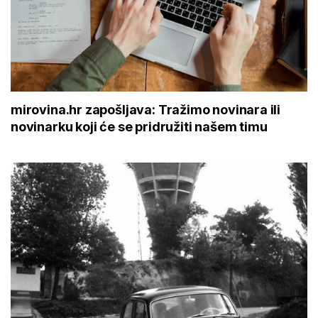
mirovina.hr zapošljava: Tražimo novinara ili
novinarku koji će se pridružiti našem timu