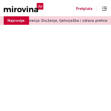
Pretplata
renja: Druženje, tjelovježba i zdrava prehrana za umirovljenik
Najnovije: