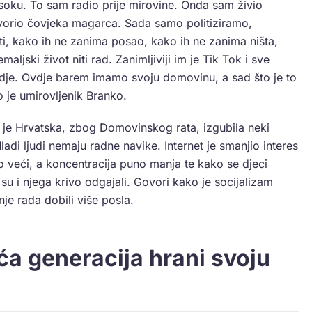
isoku. To sam radio prije mirovine. Onda sam živio
tvorio čovjeka magarca. Sada samo politiziramo,
ti, kako ih ne zanima posao, kako ih ne zanima ništa,
aljski život niti rad. Zanimljiviji im je Tik Tok i sve
vdje. Ovdje barem imamo svoju domovinu, a sad što je to
 je umirovljenik Branko.
je Hrvatska, zbog Domovinskog rata, izgubila neki
di ljudi nemaju radne navike. Internet je smanjio interes
o veći, a koncentracija puno manja te kako se djeci
su i njega krivo odgajali. Govori kako je socijalizam
je rada dobili više posla.
ća generacija hrani svoju