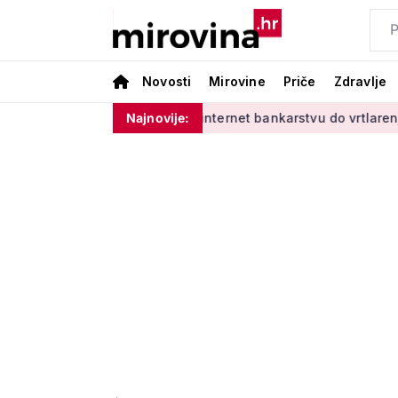
Novosti
Mirovine
Priče
Zdravlje
'
Od učenja o internet bankarstvu do vrtlarenja i plesa: 'Da
Najnovije: