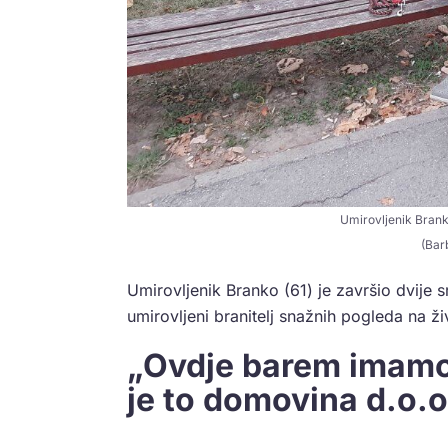
Umirovljenik Branko
(Bar
Umirovljenik Branko (61) je završio dvije sr
umirovljeni branitelj snažnih pogleda na ži
„Ovdje barem imamo
je to domovina d.o.o