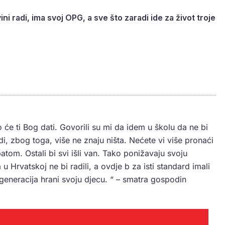
ini radi, ima svoj OPG, a sve što zaradi ide za život troje
 će ti Bog dati. Govorili su mi da idem u školu da ne bi
i, zbog toga, više ne znaju ništa. Nećete vi više pronaći
opatom. Ostali bi svi išli van. Tako ponižavaju svoju
Hrvatskoj ne bi radili, a ovdje b za isti standard imali
 generacija hrani svoju djecu. “ – smatra gospodin