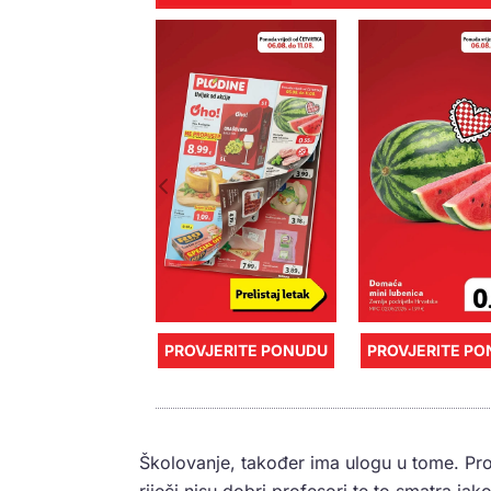
PROVJERITE PONUDU
PROVJERITE P
Školovanje, također ima ulogu u tome. Profe
riječi nisu dobri profesori te to smatra jako