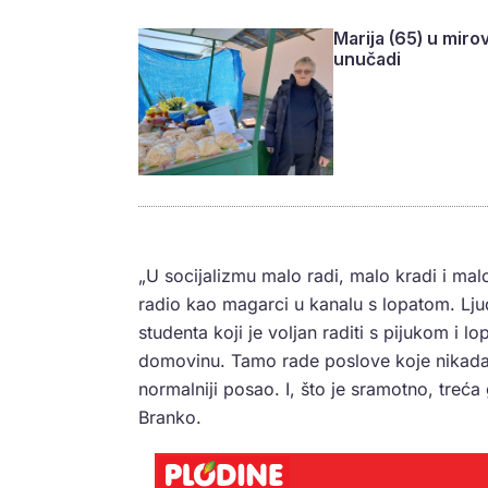
Marija (65) u mirov
unučadi
„U socijalizmu malo radi, malo kradi i malo
radio kao magarci u kanalu s lopatom. Ljud
studenta koji je voljan raditi s pijukom i l
domovinu. Tamo rade poslove koje nikada u 
normalniji posao. I, što je sramotno, treća
Branko.