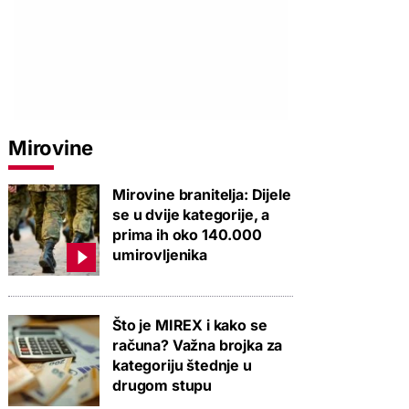
Mirovine
Mirovine branitelja: Dijele
se u dvije kategorije, a
prima ih oko 140.000
umirovljenika
PROVJERITE PONUDU
PROVJERITE PONUDU
PROVJERIT
Što je MIREX i kako se
računa? Važna brojka za
kategoriju štednje u
drugom stupu