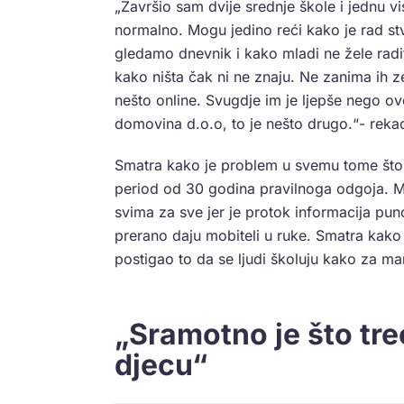
„Završio sam dvije srednje škole i jednu v
normalno. Mogu jedino reći kako je rad s
gledamo dnevnik i kako mladi ne žele radi
kako ništa čak ni ne znaju. Ne zanima ih zem
nešto online. Svugdje im je ljepše nego o
domovina d.o.o, to je nešto drugo.“- rekao
Smatra kako je problem u svemu tome što 
period od 30 godina pravilnoga odgoja. Mla
svima za sve jer je protok informacija pun
prerano daju mobiteli u ruke. Smatra kako 
postigao to da se ljudi školuju kako za man
„Sramotno je što tre
djecu“