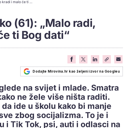
Umirovljenik Branko (61): „Malo radi, malo kradi i malo će ti Bog dati“
o (61): „Malo radi,
će ti Bog dati“
Dodajte Mirovina.hr kao željeni izvor na Googleu
glede na svijet i mlade. Smatra
ako ne žele više ništa raditi.
 da ide u školu kako bi manje
sve zbog socijalizma. To je i
 i Tik Tok, psi, auti i odlasci na