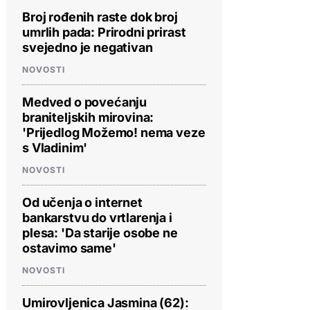
Broj rođenih raste dok broj
umrlih pada: Prirodni prirast
svejedno je negativan
NOVOSTI
Medved o povećanju
braniteljskih mirovina:
'Prijedlog Možemo! nema veze
s Vladinim'
NOVOSTI
Od učenja o internet
bankarstvu do vrtlarenja i
plesa: 'Da starije osobe ne
ostavimo same'
NOVOSTI
Umirovljenica Jasmina (62):