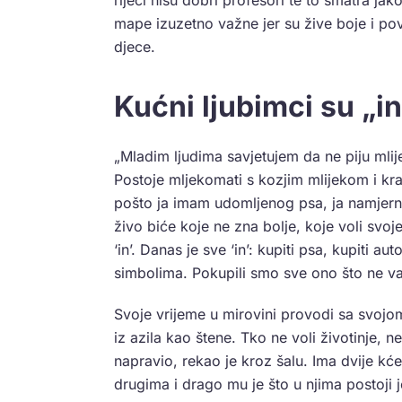
mape izuzetno važne jer su žive boje i pov
djece.
Kućni ljubimci su „i
„Mladim ljudima savjetujem da ne piju mlij
Postoje mljekomati s kozjim mlijekom i kr
pošto ja imam udomljenog psa, ja namjerno
živo biće koje ne zna bolje, koje voli svoje
‘in’. Danas je sve ‘in’: kupiti psa, kupiti 
simbolima. Pokupili smo sve ono što ne val
Svoje vrijeme u mirovini provodi sa svojom
iz azila kao štene. Tko ne voli životinje, n
napravio, rekao je kroz šalu. Ima dvije kćer
drugima i drago mu je što u njima postoji 