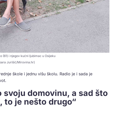
 (61) i njegov kućni ljubimac u Osijeku
bara Jurišić/Mirovina.hr)
ednje škole i jednu višu školu. Radio je i sada je
vot.
 svoju domovinu, a sad što
, to je nešto drugo“