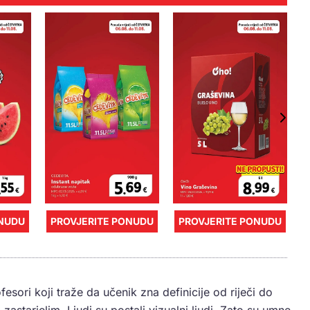
ONUDU
PROVJERITE PONUDU
PROVJERITE PONUDU
sori koji traže da učenik zna definicije od riječi do
 zastarjelim. Ljudi su postali vizualni ljudi. Zato su umne