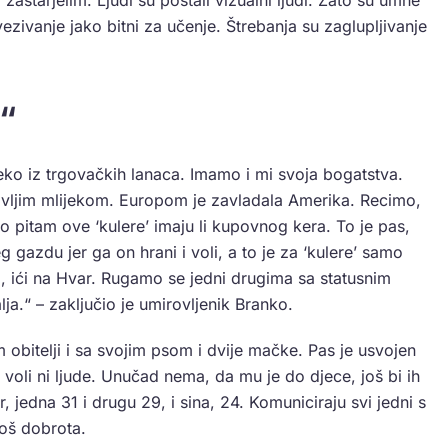
ezivanje jako bitni za učenje. Štrebanja su zaglupljivanje
n“
eko iz trgovačkih lanaca. Imamo i mi svoja bogatstva.
avljim mlijekom. Europom je zavladala Amerika. Recimo,
 pitam ove ‘kulere’ imaju li kupovnog kera. To je pas,
g gazdu jer ga on hrani i voli, a to je za ‘kulere’ samo
auto, ići na Hvar. Rugamo se jedni drugima sa statusnim
ja.“ – zaključio je umirovljenik Branko.
 obitelji i sa svojim psom i dvije mačke. Pas je usvojen
e voli ni ljude. Unučad nema, da mu je do djece, još bi ih
, jedna 31 i drugu 29, i sina, 24. Komuniciraju svi jedni s
još dobrota.