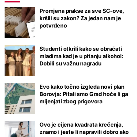
Promjena prakse za sve SC-ove,
kršili su zakon? Za jedan nam je
potvrđeno
Studenti otkrili kako se obraćati
mladima kad je u pitanju alkohol:
Dobili su važnu nagradu
Evo kako točno izgleda novi plan
Borovja: Pitali smo Grad hoće li ga
mijenjati zbog prigovora
Ovo je cijena kvadrata krečenja,
znamo i jeste li napravili dobro ako