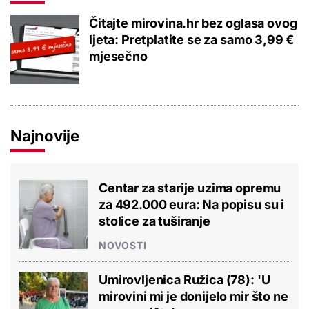
Čitajte mirovina.hr bez oglasa ovog
ljeta: Pretplatite se za samo 3,99 €
mjesečno
Najnovije
Centar za starije uzima opremu
za 492.000 eura: Na popisu su i
stolice za tuširanje
NOVOSTI
Umirovljenica Ružica (78): 'U
mirovini mi je donijelo mir što ne