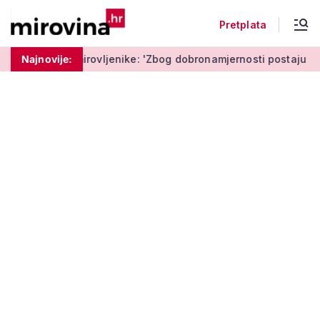
Pretplata
rovljenike: 'Zbog dobronamjernosti postaju meta prijevare'
Najnovije: