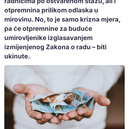
radnicima po ostvarenom stažu, ali i
otpremnina prilikom odlaska u
mirovinu. No, to je samo krizna mjera,
pa će otpremnine za buduće
umirovljenike izglasavanjem
izmijenjenog Zakona o radu – biti
ukinute.