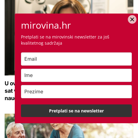
mirovina.hr
Pretplati se na mirovinski newsletter za još
kvalitetnog sadržaja
U ovoj optici rade najdetaljniji pregled vida, traje
sat vremena: Bila sam na njemu, evo što me
naučio
Pretplati se na newsletter