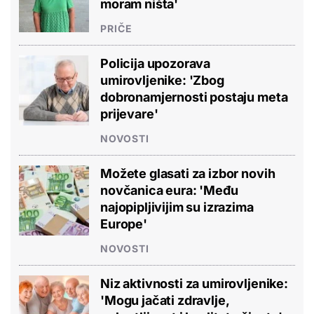
moram ništa'
PRIČE
Policija upozorava
umirovljenike: 'Zbog
dobronamjernosti postaju meta
prijevare'
NOVOSTI
Možete glasati za izbor novih
novčanica eura: 'Među
najopipljivijim su izrazima
Europe'
NOVOSTI
Niz aktivnosti za umirovljenike:
'Mogu jačati zdravlje,