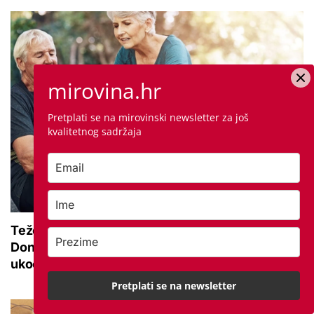
mirovina.hr
Pretplati se na mirovinski newsletter za još
kvalitetnog sadržaja
Teže se krećete zbog bolnih zglobova?
Donosimo savjete za lakši pokret i ublažavanje
ukočenosti
Pretplati se na newsletter