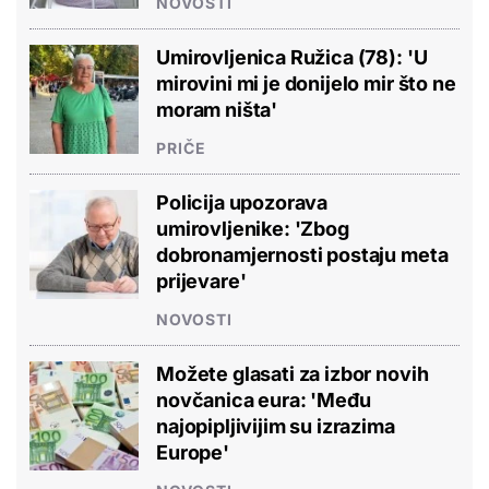
NOVOSTI
Umirovljenica Ružica (78): 'U
mirovini mi je donijelo mir što ne
moram ništa'
PRIČE
Policija upozorava
umirovljenike: 'Zbog
dobronamjernosti postaju meta
prijevare'
NOVOSTI
Možete glasati za izbor novih
novčanica eura: 'Među
najopipljivijim su izrazima
Europe'