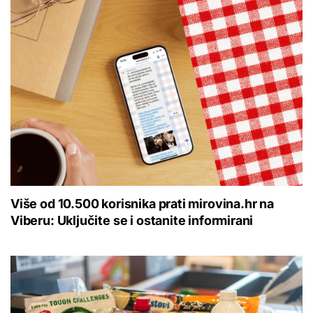
Više od 10.500 korisnika prati mirovina.hr na
Viberu: Uključite se i ostanite informirani