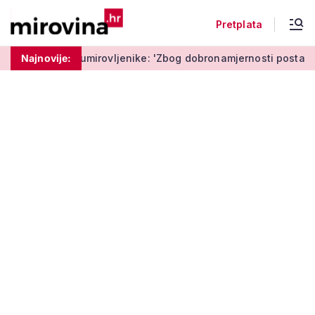
Pretplata
mirovljenike: 'Zbog dobronamjernosti postaju meta prijevare'
Najnovije: