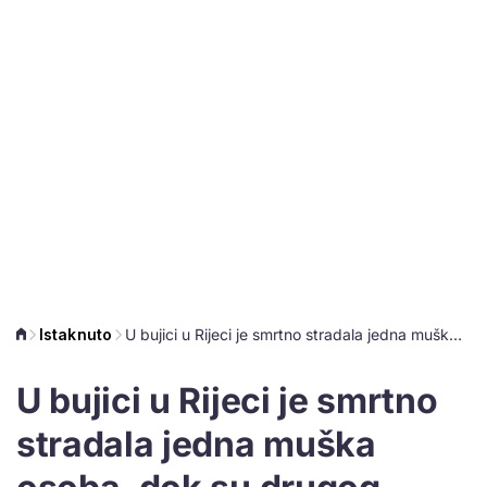
Istaknuto
U bujici u Rijeci je smrtno stradala jedna muška osoba, dok su drugog starijeg muškarca spašavali žena i 70-godišnjak
U bujici u Rijeci je smrtno
stradala jedna muška