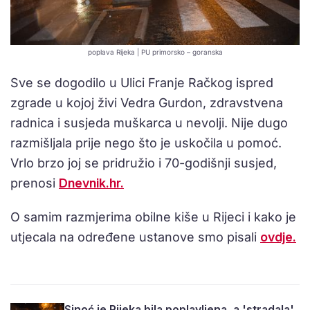
poplava Rijeka | PU primorsko – goranska
Sve se dogodilo u Ulici Franje Račkog ispred
zgrade u kojoj živi Vedra Gurdon, zdravstvena
radnica i susjeda muškarca u nevolji. Nije dugo
razmišljala prije nego što je uskočila u pomoć.
Vrlo brzo joj se pridružio i 70-godišnji susjed,
prenosi
Dnevnik.hr.
O samim razmjerima obilne kiše u Rijeci i kako je
utjecala na određene ustanove smo pisali
ovdje.
Sinoć je Rijeka bila poplavljena, a 'stradala'