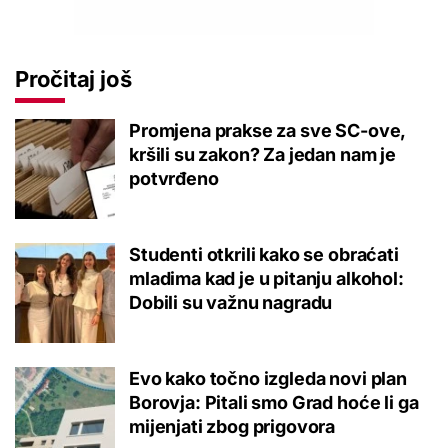
Pročitaj još
Promjena prakse za sve SC-ove,
kršili su zakon? Za jedan nam je
potvrđeno
Studenti otkrili kako se obraćati
mladima kad je u pitanju alkohol:
Dobili su važnu nagradu
Evo kako točno izgleda novi plan
Borovja: Pitali smo Grad hoće li ga
mijenjati zbog prigovora