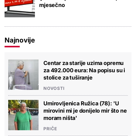
mjesečno
Najnovije
Centar za starije uzima opremu
za 492.000 eura: Na popisu su i
stolice za tuširanje
NOVOSTI
Umirovljenica Ružica (78): 'U
mirovini mi je donijelo mir što ne
moram ništa'
PRIČE