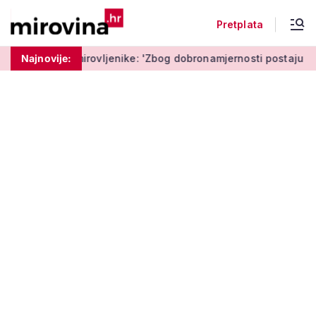
Pretplata
rovljenike: 'Zbog dobronamjernosti postaju meta prijevare'
Najnovije: