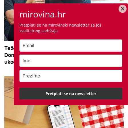
mirovina.hr
Pretplati se na mirovinski newsletter za još
kvalitetnog sadržaja
Teže se krećete zbog bolnih zglobova?
Donosimo savjete za lakši pokret i ublažavanje
ukočenosti
Pretplati se na newsletter