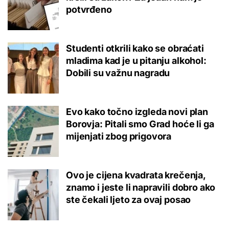
potvrđeno
Studenti otkrili kako se obraćati
mladima kad je u pitanju alkohol:
Dobili su važnu nagradu
Evo kako točno izgleda novi plan
Borovja: Pitali smo Grad hoće li ga
mijenjati zbog prigovora
Ovo je cijena kvadrata krečenja,
znamo i jeste li napravili dobro ako
ste čekali ljeto za ovaj posao