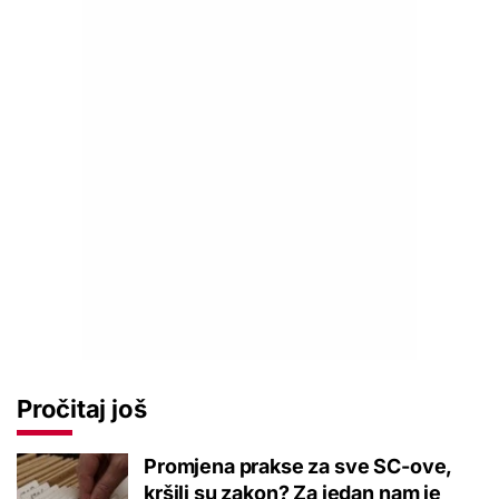
Pročitaj još
Promjena prakse za sve SC-ove,
kršili su zakon? Za jedan nam je