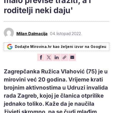
malo previše tražiti, a i
roditelji neki daju'
Milan Dalmacija
04. listopad 2022.
Dodajte Mirovina.hr kao željeni izvor na Googleu
Zagrepčanka Ružica Vlahović (75) je u
mirovini već 20 godina. Vrijeme krati
brojnim aktivnostima u Udruzi invalida
rada Zagreb, kojoj je članica otprilike
jednako toliko. Kaže da je naučila
živjeti skromno, pa se čudi mlađim