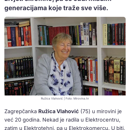
generacijama koje traže sve više.
Ružica Vlahović | Foto: Mirovina.hr
Zagrepčanka
Ružica Vlahović
(75) u mirovini je
već 20 godina. Nekad je radila u Elektrocentru,
zatim u Elektrotehni, pa u Elektrokomercu. U biti,