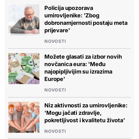
Policija upozorava
umirovljenike: 'Zbog
dobronamjernosti postaju meta
prijevare'
NOVOSTI
Možete glasati za izbor novih
novčanica eura: 'Među
najopipljivijim su izrazima
Europe'
NOVOSTI
Niz aktivnosti za umirovljenike:
'Mogu jačati zdravlje,
pokretljivost i kvalitetu života'
NOVOSTI