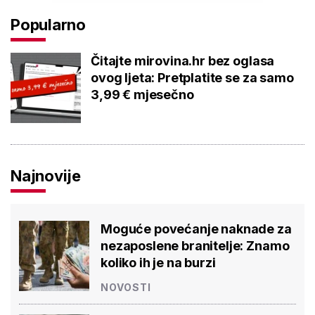
Popularno
Čitajte mirovina.hr bez oglasa
ovog ljeta: Pretplatite se za samo
3,99 € mjesečno
Najnovije
Moguće povećanje naknade za
nezaposlene branitelje: Znamo
koliko ih je na burzi
NOVOSTI