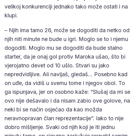
velikoj konkurenciji jednako tako može ostati i na
klupi.
– Njih ima tamo 26, može se dogoditi da netko od
njih niti minute ne bude u igri. Moglo se to i njemu
dogoditi. Moglo mu se dogoditi da bude stalno
starter, da je onaj gol protiv Maroka ušao, što bi
vjerojatno devet od 10 ušlo. Stvari su jako
nepredvidljive. Ali navijaš, gledaš… Posebno kad
on uđe, da vidiš u svemu tome i njegov obol. To
ga ispunjava, jer on osobno kaže: “Slušaj da mi se
ovo nije dešavalo i da nisam zabio ove golove, na
neki bi se način osjećao da kao možda
neravnopravan član reprezentacije”. Iako to nije
dobro mišljenje. Svaki od njih koji je iti jednu
minutu tamo, on sigurno zaslužuje respekt samim