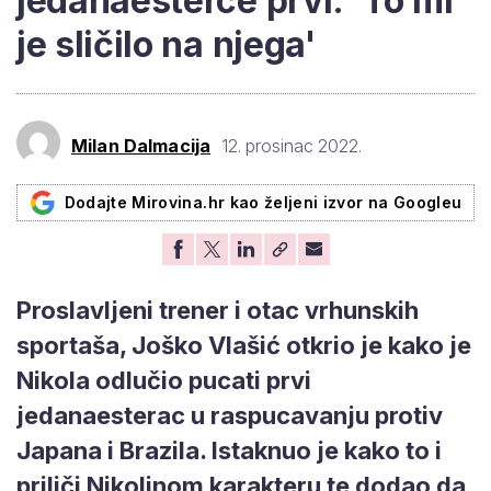
jedanaesterce prvi: 'To mi
je sličilo na njega'
Milan Dalmacija
12. prosinac 2022.
Dodajte Mirovina.hr kao željeni izvor na Googleu
Proslavljeni trener i otac vrhunskih
sportaša, Joško Vlašić otkrio je kako je
Nikola odlučio pucati prvi
jedanaesterac u raspucavanju protiv
Japana i Brazila. Istaknuo je kako to i
priliči Nikolinom karakteru te dodao da