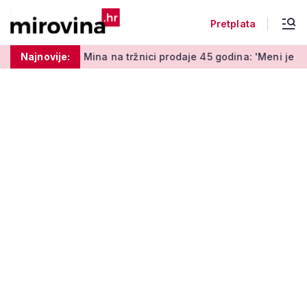
Pretplata
Mina na tržnici prodaje 45 godina: 'Meni je ovo zabava i terapij
Najnovije: