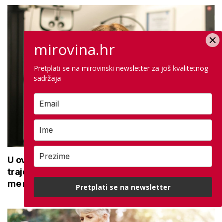
mirovina.hr
Pretplati se na mirovinski newsletter za još kvalitetnog
sadržaja
U ovoj optici rade najdetaljniji pregled vida,
traje sat vremena: Bila sam na njemu, evo što
me naučio
Pretplati se na newsletter