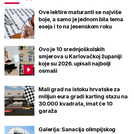
Ove lektire maturanti se najviše
boje, a samo je jednom bila tema
eseja i to na jesenskom roku
Ovo je 10 srednjoškolskih
smjerova u Karlovačkoj županiji
koje su 2026. upisali najbolji
osmaši
Mali grad na istoku hrvatske za
milijun eura gradi karting stazu na
30.000 kvadrata, imat će 10
garaža
Galerija: Sanacija olimpijskog