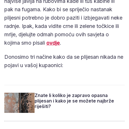
najviše javlja na rubovima kade ili tuš kabine ili
pak na fugama. Kako bi se spriječio nastanak
plijesni potrebno je dobro paziti i izbjegavati neke
radnje. Ipak, kada vidite crne ili zelene točkice ili
mrlje, djelujte odmah pomoću ovih savjeta o
kojima smo pisali
ovdje
.
Donosimo tri načine kako da se plijesan nikada ne
pojavi u vašoj kupaonici:
Znate li koliko je zapravo opasna
plijesan i kako je se možete najbrže
riješiti?