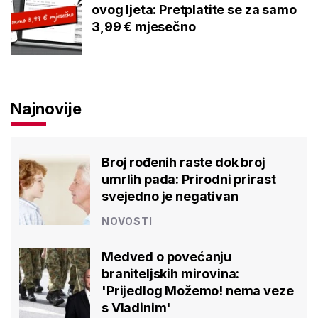
ovog ljeta: Pretplatite se za samo
3,99 € mjesečno
Najnovije
Broj rođenih raste dok broj
umrlih pada: Prirodni prirast
svejedno je negativan
NOVOSTI
Medved o povećanju
braniteljskih mirovina:
'Prijedlog Možemo! nema veze
s Vladinim'