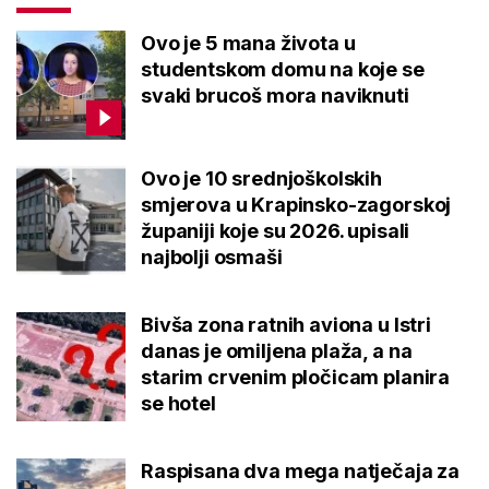
Ovo je 5 mana života u
studentskom domu na koje se
svaki brucoš mora naviknuti
Ovo je 10 srednjoškolskih
smjerova u Krapinsko-zagorskoj
županiji koje su 2026. upisali
najbolji osmaši
Bivša zona ratnih aviona u Istri
danas je omiljena plaža, a na
starim crvenim pločicam planira
se hotel
Raspisana dva mega natječaja za