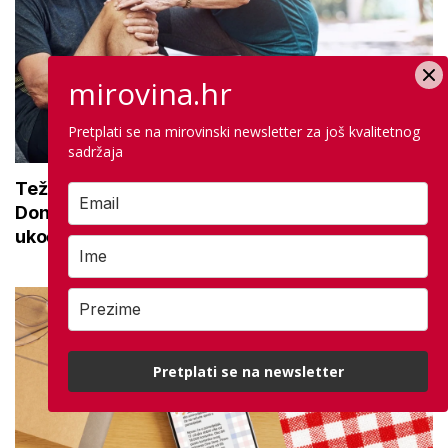
mirovina.hr
Pretplati se na mirovinski newsletter za još kvalitetnog
sadržaja
Teže se krećete zbog bolnih zglobova?
Donosimo savjete za lakši pokret i ublažavanje
ukočenosti
Pretplati se na newsletter