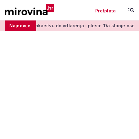
Pretplata
rstvu do vrtlarenja i plesa: 'Da starije osobe ne ostavimo sam
Najnovije: