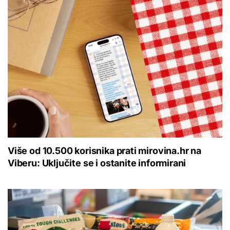
Više od 10.500 korisnika prati mirovina.hr na
Viberu: Uključite se i ostanite informirani