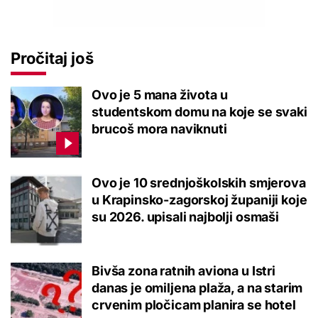
Pročitaj još
Ovo je 5 mana života u
studentskom domu na koje se svaki
brucoš mora naviknuti
Ovo je 10 srednjoškolskih smjerova
u Krapinsko-zagorskoj županiji koje
su 2026. upisali najbolji osmaši
Bivša zona ratnih aviona u Istri
danas je omiljena plaža, a na starim
crvenim pločicam planira se hotel