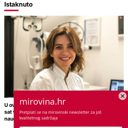
Istaknuto
mirovina.hr
U ovoj optici rade najdetaljniji pregled vida, traje
sat vremena: Bila sam na njemu, evo što me
Pretplati se na mirovinski newsletter za još
kvalitetnog sadržaja
naučio