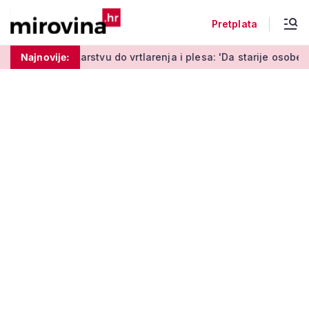
Pretplata
karstvu do vrtlarenja i plesa: 'Da starije osobe ne ostavimo sa
Najnovije: