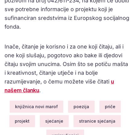
pozivom na broj 042/611-234, na kojem će dobiti
sve potrebne informacije o projektu koji je
sufinanciran sredstvima iz Europskog socijalnog
fonda.
Inače, čitanje je korisno i za one koji čitaju, ali i
one koji slušaju, pogotovo ako bake ili djedovi
čitaju svojim unucima. Osim što se potiču mašta
i kreativnost, čitanje utječe i na bolje
razumijevanje, o čemu možete više čitati
u
našem članku
.
knjižnica novi marof
poezija
priče
projekt
sjećanje
stranice sjećanja