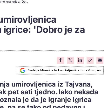
Ova 65-godišnja umirovljenica profesionalno igra igrice: 'Dobro je za mozak i ruke'
umirovljenica
 igrice: 'Dobro je za
Dodajte Mirovina.hr kao željeni izvor na Googleu
ja umirovljenica iz Tajvana,
čak pet sati tjedno. Iako nekada
oznala je da je igranje igrica
e, pa se tako od nedavno i