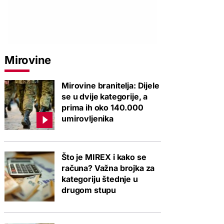
Mirovine
Mirovine branitelja: Dijele
se u dvije kategorije, a
prima ih oko 140.000
umirovljenika
Što je MIREX i kako se
računa? Važna brojka za
kategoriju štednje u
drugom stupu