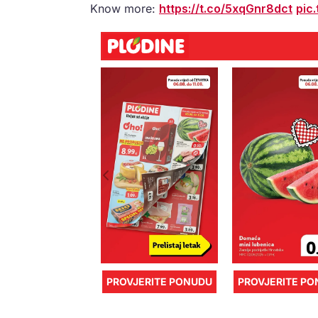
Know more:
https://t.co/5xqGnr8dct
pic
PROVJERITE PONUDU
PROVJERITE P