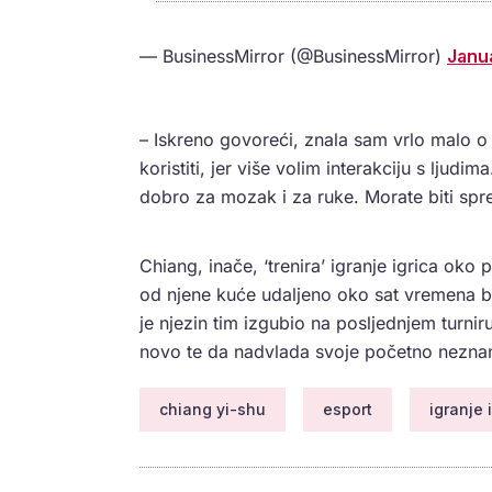
— BusinessMirror (@BusinessMirror)
Janu
– Iskreno govoreći, znala sam vrlo malo o 
koristiti, jer više volim interakciju s ljudi
dobro za mozak i za ruke. Morate biti spret
Chiang, inače, ‘trenira’ igranje igrica oko 
od njene kuće udaljeno oko sat vremena br
je njezin tim izgubio na posljednjem turniru
novo te da nadvlada svoje početno neznanj
chiang yi-shu
esport
igranje 