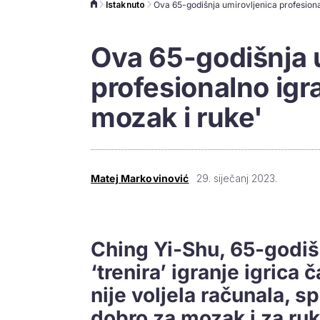
Istaknuto
Ova 65-godišnja 
profesionalno igra
mozak i ruke'
Matej Markovinović
29. siječanj 2023.
Ching Yi-Shu, 65-godišn
‘trenira’ igranje igrica 
nije voljela računala, sp
dobro za mozak i za ruk