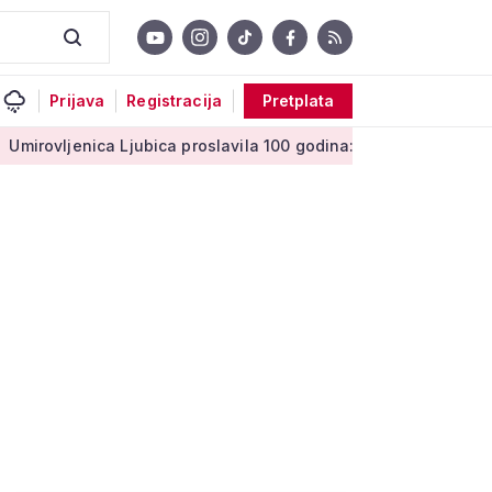
Prijava
Registracija
Pretplata
 Ljubica proslavila 100 godina: 'Stoljeće uspomena, ljubavi i m