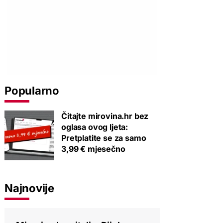
Popularno
Čitajte mirovina.hr bez
oglasa ovog ljeta:
Pretplatite se za samo
3,99 € mjesečno
Najnovije