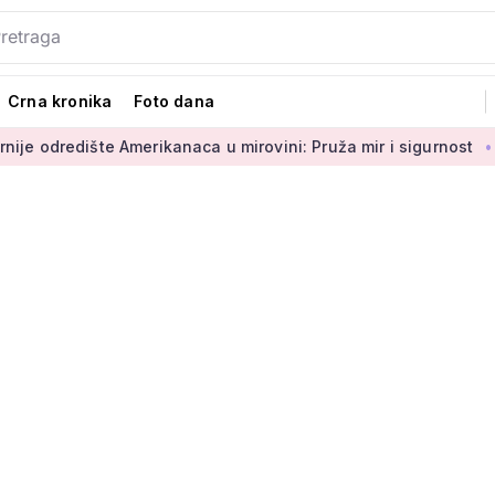
Crna kronika
Foto dana
 Amerikanaca u mirovini: Pruža mir i sigurnost
Umirovljenica