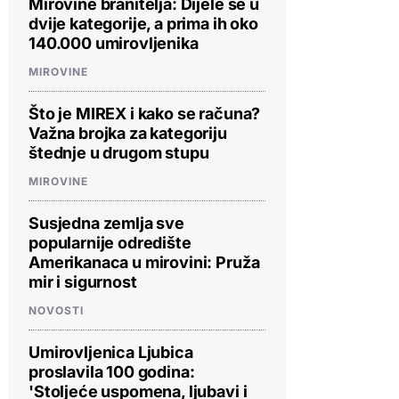
Mirovine branitelja: Dijele se u
dvije kategorije, a prima ih oko
140.000 umirovljenika
MIROVINE
Što je MIREX i kako se računa?
Važna brojka za kategoriju
štednje u drugom stupu
MIROVINE
Susjedna zemlja sve
popularnije odredište
Amerikanaca u mirovini: Pruža
mir i sigurnost
NOVOSTI
Umirovljenica Ljubica
proslavila 100 godina:
'Stoljeće uspomena, ljubavi i