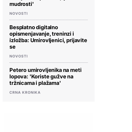
mudrosti'
NOVOSTI
Besplatno digitalno
opismenjavanje, treninzi i
izložba: Umirovljenici, prijavite
se
NOVOSTI
Petero umirovljenika na meti
lopova: 'Koriste gužve na
tržnicama i plažama'
CRNA KRONIKA
PROVJERITE PONUDU
PROVJERITE PONUDU
PROVJERIT