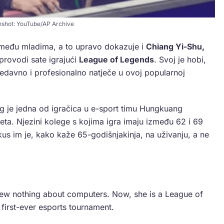
shot: YouTube/AP Archive
 među mladima, a to upravo dokazuje i
Chiang Yi-Shu,
provodi sate igrajući
League of Legends
. Svoj je hobi,
nedavno i profesionalno natječe u ovoj popularnoj
ng je jedna od igračica u e-sport timu Hungkuang
eta. Njezini kolege s kojima igra imaju između 62 i 69
kus im je, kako kaže 65-godišnjakinja, na uživanju, a ne
ew nothing about computers. Now, she is a League of
 first-ever esports tournament.