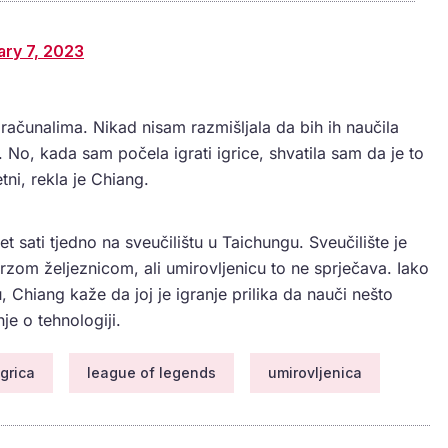
ary 7, 2023
računalima. Nikad nisam razmišljala da bih ih naučila
ma. No, kada sam počela igrati igrice, shvatila sam da je to
ni, rekla je Chiang.
pet sati tjedno na sveučilištu u Taichungu. Sveučilište je
zom željeznicom, ali umirovljenicu to ne sprječava. Iako
, Chiang kaže da joj je igranje prilika da nauči nešto
e o tehnologiji.
igrica
league of legends
umirovljenica