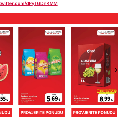
.twitter.com/dPyTGDnKMM
ONUDU
PROVJERITE PONUDU
PROVJERITE PONUDU