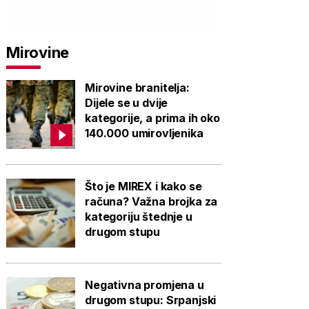
Mirovine
Mirovine branitelja:
Dijele se u dvije
kategorije, a prima ih oko
140.000 umirovljenika
Što je MIREX i kako se
računa? Važna brojka za
kategoriju štednje u
drugom stupu
Negativna promjena u
drugom stupu: Srpanjski