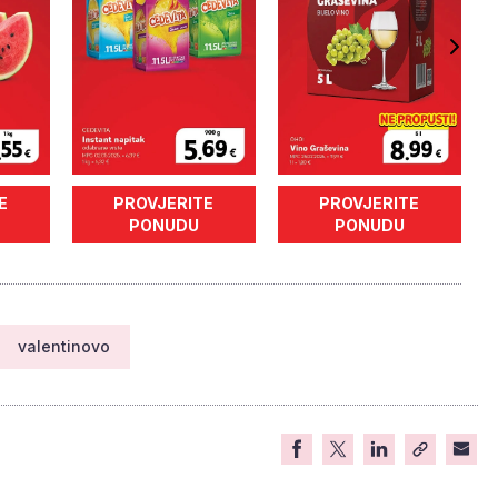
E
PROVJERITE
PROVJERITE
PONUDU
PONUDU
valentinovo