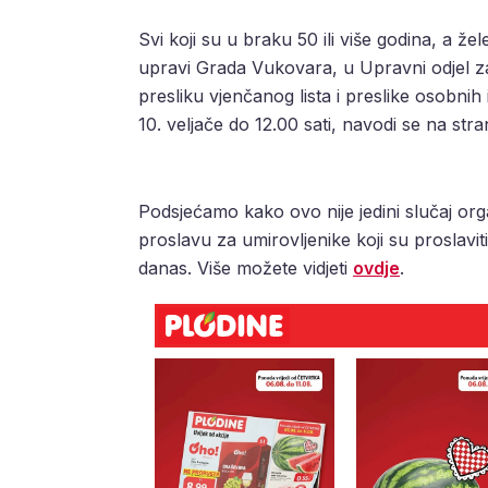
Svi koji su u braku 50 ili više godina, a že
upravi Grada Vukovara, u Upravni odjel za 
presliku vjenčanog lista i preslike osobni
10. veljače do 12.00 sati, navodi se na st
Podsjećamo kako ovo nije jedini slučaj orga
proslavu za umirovljenike koji su proslaviti
danas. Više možete vidjeti
ovdje
.