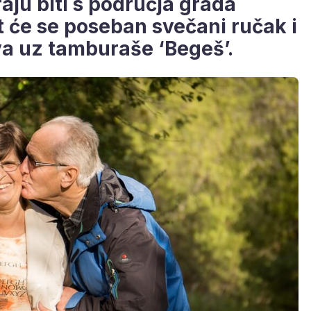
aju biti s područja grada
t će se poseban svečani ručak i
va uz tamburaše ‘Begeš’.