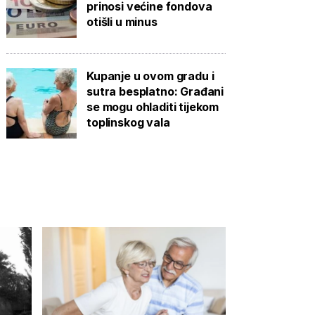
prinosi većine fondova
otišli u minus
Kupanje u ovom gradu i
sutra besplatno: Građani
se mogu ohladiti tijekom
toplinskog vala