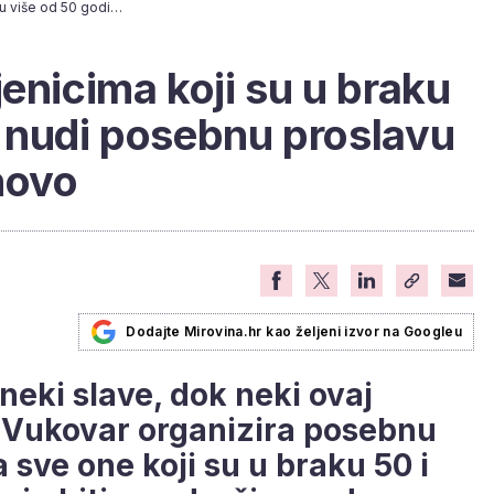
Ovaj grad umirovljenicima koji su u braku više od 50 godina nudi posebnu proslavu ljubavi za Valentinovo
enicima koji su u braku
 nudi posebnu proslavu
novo
Dodajte Mirovina.hr kao željeni izvor na Googleu
 neki slave, dok neki ovaj
d Vukovar organizira posebnu
 sve one koji su u braku 50 i