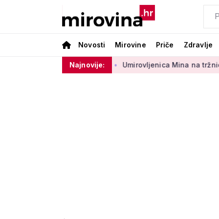
Novosti
Mirovine
Priče
Zdravlje
 sektora 50 centi
Najnovije:
Umirovljenica Mina na tržnici prodaje 45 g