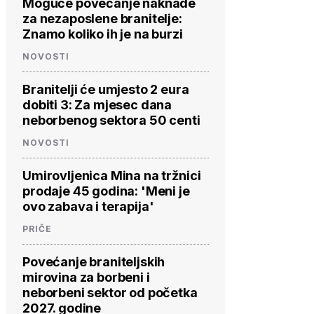
Moguće povećanje naknade
za nezaposlene branitelje:
Znamo koliko ih je na burzi
NOVOSTI
Branitelji će umjesto 2 eura
dobiti 3: Za mjesec dana
neborbenog sektora 50 centi
NOVOSTI
Umirovljenica Mina na tržnici
prodaje 45 godina: 'Meni je
ovo zabava i terapija'
PRIČE
Povećanje braniteljskih
mirovina za borbeni i
neborbeni sektor od početka
2027. godine