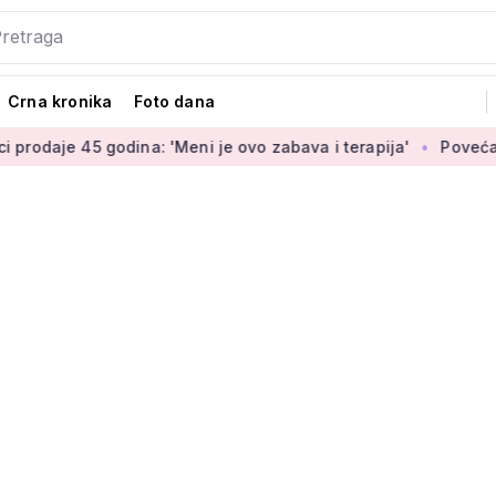
Crna kronika
Foto dana
odina: 'Meni je ovo zabava i terapija'
Povećanje braniteljsk