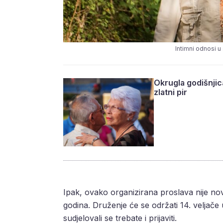
Intimni odnosi u 
Okrugla godišnjica
zlatni pir
Ipak, ovako organizirana proslava nije no
godina. Druženje će se održati 14. veljače
sudjelovali se trebate i prijaviti.