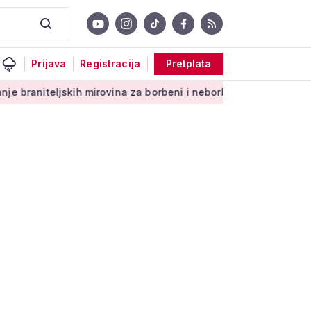
Prijava
Registracija
Pretplata
ih mirovina za borbeni i neborbeni sektor od početka 2027. go