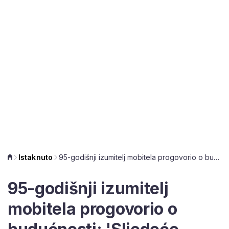
Istaknuto
95-godišnji izumitelj mobitela progovorio o budućnosti: 'Sljedeće generacije imat će mobitel ugrađen pod kožu ušiju'
95-godišnji izumitelj
mobitela progovorio o