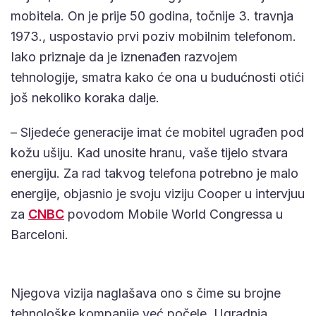
mobitela. On je prije 50 godina, točnije 3. travnja
1973., uspostavio prvi poziv mobilnim telefonom.
Iako priznaje da je iznenađen razvojem
tehnologije, smatra kako će ona u budućnosti otići
još nekoliko koraka dalje.
– Sljedeće generacije imat će mobitel ugrađen pod
kožu ušiju. Kad unosite hranu, vaše tijelo stvara
energiju. Za rad takvog telefona potrebno je malo
energije, objasnio je svoju viziju Cooper u intervjuu
za
CNBC
povodom Mobile World Congressa u
Barceloni.
Njegova vizija naglašava ono s čime su brojne
tehnološke kompanije već počele. Ugradnja