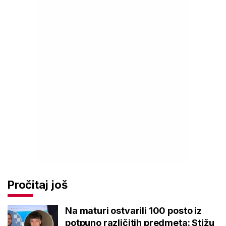
Pročitaj još
Na maturi ostvarili 100 posto iz
potpuno različitih predmeta: Stižu