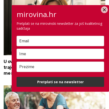
mirovina.hr
Pretplati se na mirovinski newsletter za još kvalitetnog
sadržaja
U ovoj optici rade najdetaljniji pregled vida,
traje sat vremena: Bila sam na njemu, evo što
me naučio
Pretplati se na newsletter