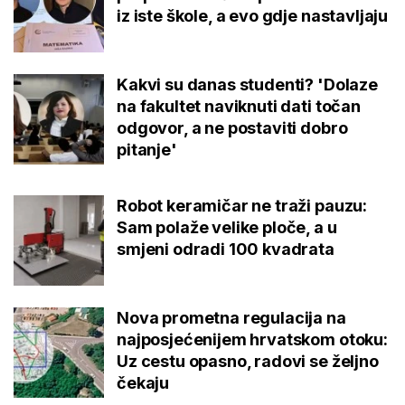
iz iste škole, a evo gdje nastavljaju
Kakvi su danas studenti? 'Dolaze
na fakultet naviknuti dati točan
odgovor, a ne postaviti dobro
pitanje'
Robot keramičar ne traži pauzu:
Sam polaže velike ploče, a u
smjeni odradi 100 kvadrata
Nova prometna regulacija na
najposjećenijem hrvatskom otoku:
Uz cestu opasno, radovi se željno
čekaju