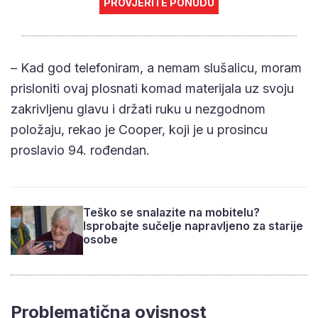
PROVJERITE PONUDU
– Kad god telefoniram, a nemam slušalicu, moram
prisloniti ovaj plosnati komad materijala uz svoju
zakrivljenu glavu i držati ruku u nezgodnom
položaju, rekao je Cooper, koji je u prosincu
proslavio 94. rođendan.
Teško se snalazite na mobitelu?
Isprobajte sučelje napravljeno za starije
osobe
Problematična ovisnost