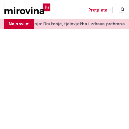
Pretplata
a: Druženje, tjelovježba i zdrava prehrana za umirovljenike
Najnovije: