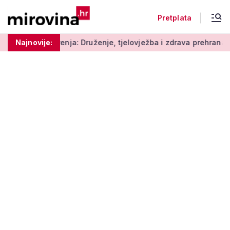
Pretplata
ja: Druženje, tjelovježba i zdrava prehrana za umirovljenike
Najnovije: