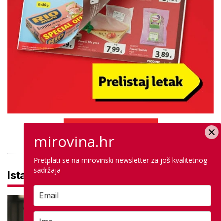
PROVJERITE PONUDU
mirovina.hr
Pretplati se na mirovinski newsletter za još kvalitetnog
sadržaja
Istaknuto