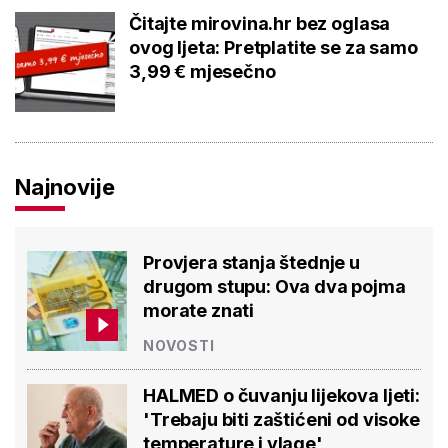
Čitajte mirovina.hr bez oglasa
ovog ljeta: Pretplatite se za samo
3,99 € mjesečno
Najnovije
Provjera stanja štednje u
drugom stupu: Ova dva pojma
morate znati
NOVOSTI
HALMED o čuvanju lijekova ljeti:
'Trebaju biti zaštićeni od visoke
temperature i vlage'