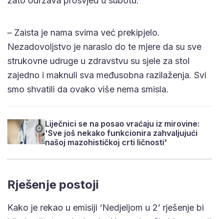
zato održava prosvjed u subotu.
– Zaista je nama svima već prekipjelo.
Nezadovoljstvo je naraslo do te mjere da su sve
strukovne udruge u zdravstvu su sjele za stol
zajedno i maknuli sva međusobna razilaženja. Svi
smo shvatili da ovako više nema smisla.
Liječnici se na posao vraćaju iz mirovine:
'Sve još nekako funkcionira zahvaljujući
našoj mazohističkoj crti ličnosti'
Rješenje postoji
Kako je rekao u emisiji ‘Nedjeljom u 2’ rješenje bi