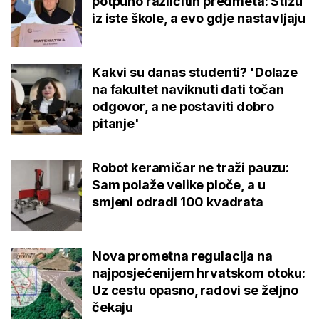
potpuno različitih predmeta: Stižu
iz iste škole, a evo gdje nastavljaju
Kakvi su danas studenti? 'Dolaze
na fakultet naviknuti dati točan
odgovor, a ne postaviti dobro
pitanje'
Robot keramičar ne traži pauzu:
Sam polaže velike ploče, a u
smjeni odradi 100 kvadrata
Nova prometna regulacija na
najposjećenijem hrvatskom otoku:
Uz cestu opasno, radovi se željno
čekaju