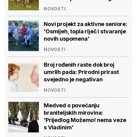
'Osmijeh, topla riječ i stvaranje
novih uspomena'
NOVOSTI
Broj rođenih raste dok broj
umrlih pada: Prirodni prirast
svejedno je negativan
NOVOSTI
Medved o povećanju
braniteljskih mirovina: 'Prijedlog
Možemo! nema veze s Vladinim'
NOVOSTI
Od učenja o internet bankarstvu
do vrtlarenja i plesa: 'Da starije
osobe ne ostavimo same'