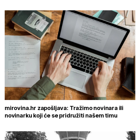
mirovina.hr zapošljava: Tražimo novinara ili
novinarku koji će se pridružiti našem timu