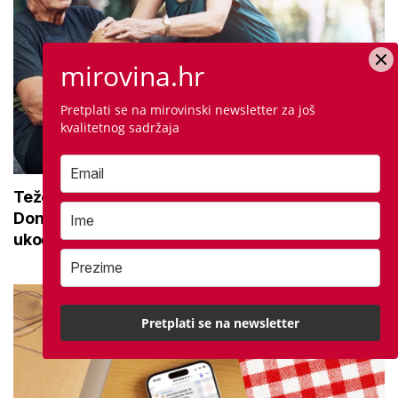
mirovina.hr
Pretplati se na mirovinski newsletter za još kvalitetnog
sadržaja
Teže se krećete zbog bolnih zglobova? Donosimo
savjete za lakši pokret i ublažavanje ukočenosti
Pretplati se na newsletter