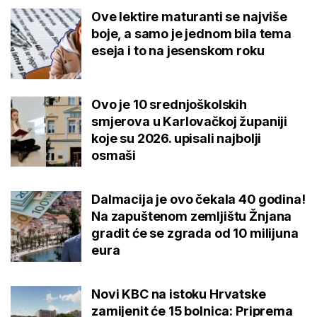
Ovo je 10 srednjoškolskih smjerova
u Karlovačkoj županiji koje su 2026.
upisali najbolji osmaši
Dalmacija je ovo čekala 40 godina!
Na zapuštenom zemljištu Žnjana
gradit će se zgrada od 10 milijuna
eura
Novi KBC na istoku Hrvatske
zamijenit će 15 bolnica: Priprema se
'teren' za početak gradnje
TOP TEME: