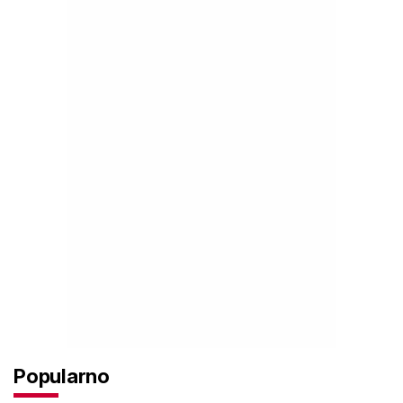
Popularno
Čitajte mirovina.hr bez oglasa ovog
ljeta: Pretplatite se za samo 3,99 €
mjesečno