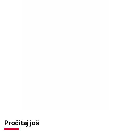
Pročitaj još
Ove lektire maturanti se najviše
boje, a samo je jednom bila tema
eseja i to na jesenskom roku