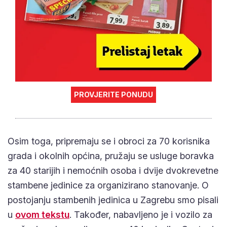
PROVJERITE PONUDU
Osim toga, pripremaju se i obroci za 70 korisnika
grada i okolnih općina, pružaju se usluge boravka
za 40 starijih i nemoćnih osoba i dvije dvokrevetne
stambene jedinice za organizirano stanovanje. O
postojanju stambenih jedinica u Zagrebu smo pisali
ovom tekstu
u
. Također, nabavljeno je i vozilo za
pružanje usluge prijevoza za 40 korisnika Centra i
dostavu gotovih obroka za 70 korisnika.