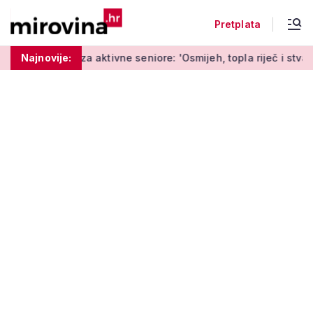
Pretplata
 aktivne seniore: 'Osmijeh, topla riječ i stvaranje novih uspom
Najnovije: