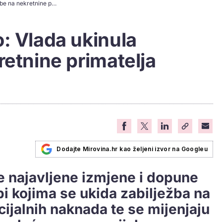
Rečeno - učinjeno: Vlada ukinula zabilježbe na nekretnine primatelja socijalne pomoći
: Vlada ukinula
retnine primatelja
Dodajte Mirovina.hr kao željeni izvor na Googleu
je najavljene izmjene i dopune
bi kojima se ukida zabilježba na
cijalnih naknada te se mijenjaju