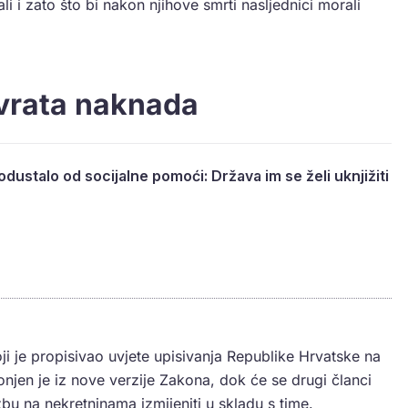
ali i zato što bi nakon njihove smrti nasljednici morali
ovrata naknada
dustalo od socijalne pomoći: Država im se želi uknjižiti
ji je propisivao uvjete upisivanja Republike Hrvatske na
onjen je iz nove verzije Zakona, dok će se drugi članci
žbu na nekretninama izmijeniti u skladu s time.