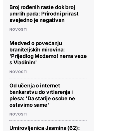
Broj rođenih raste dok broj
umrlih pada: Prirodni prirast
svejedno je negativan
NOVOSTI
Medved o povećanju
braniteljskih mirovina:
'Prijedlog Možemo! nema veze
s Vladinim'
NOVOSTI
Od učenja o internet
bankarstvu do vrtlarenja i
plesa: 'Da starije osobe ne
ostavimo same'
NOVOSTI
Umirovljenica Jasmina (62):