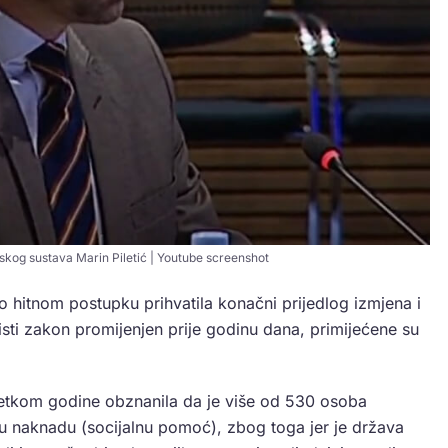
nskog sustava Marin Piletić | Youtube screenshot
po hitnom postupku prihvatila konačni prijedlog izmjena i
 isti zakon promijenjen prije godinu dana, primijećene su
tkom godine obznanila da je više od 530 osoba
 naknadu (socijalnu pomoć), zbog toga jer je država