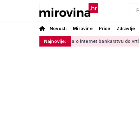
Novosti
Mirovine
Priče
Zdravlje
ladinim'
Od učenja o internet bankarstvu do vrtlarenja i ple
Najnovije: