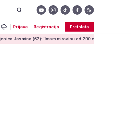
Prijava
Registracija
Pretplata
na (62): 'Imam mirovinu od 290 eura, a dobijem i socijalnu po