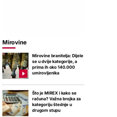
Mirovine
Mirovine branitelja: Dijele
se u dvije kategorije, a
prima ih oko 140.000
umirovljenika
Što je MIREX i kako se
računa? Važna brojka za
kategoriju štednje u
drugom stupu