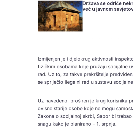
Država se odriče nekr
već u javnom savjeto
Izmijenjen je i djelokrug aktivnosti inspek
fizičkim osobama koje pružaju socijalne u
rad. Uz to, za takve prekršitelje predviđe
se spriječio ilegalni rad u sustavu socijaln
Uz navedeno, proširen je krug korisnika p
ovisne starije osobe koje ne mogu samost
Zakona o socijalnoj skrbi, Sabor bi trebao
snagu kako je planirano – 1. srpnja.