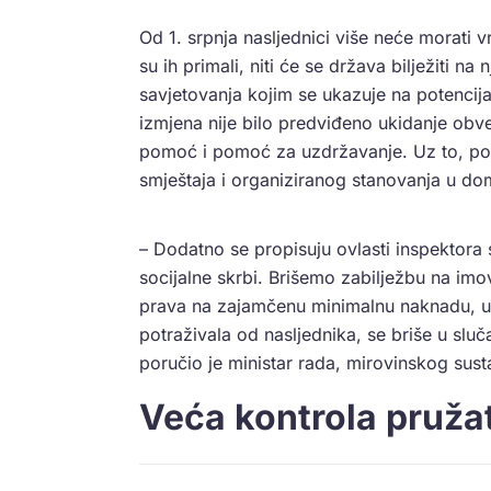
Od 1. srpnja nasljednici više neće morati v
su ih primali, niti će se država bilježiti n
savjetovanja kojim se ukazuje na potencija
izmjena nije bilo predviđeno ukidanje ob
pomoć i pomoć za uzdržavanje. Uz to, povr
smještaja i organiziranog stanovanja u dom
– Dodatno se propisuju ovlasti inspektora so
socijalne skrbi. Brišemo zabilježbu na im
prava na zajamčenu minimalnu naknadu, us
potraživala od nasljednika, se briše u slu
poručio je ministar rada, mirovinskog sustava
Veća kontrola pružat