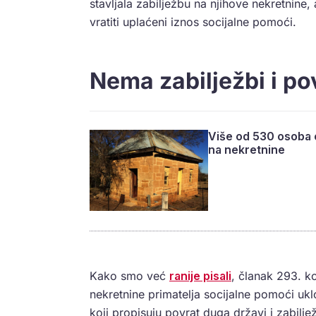
stavljala zabilježbu na njihove nekretnine, 
vratiti uplaćeni iznos socijalne pomoći.
Nema zabilježbi i p
Više od 530 osoba o
na nekretnine
Kako smo već
ranije pisali
, članak 293. ko
nekretnine primatelja socijalne pomoći ukl
koji propisuju povrat duga državi i zabilje