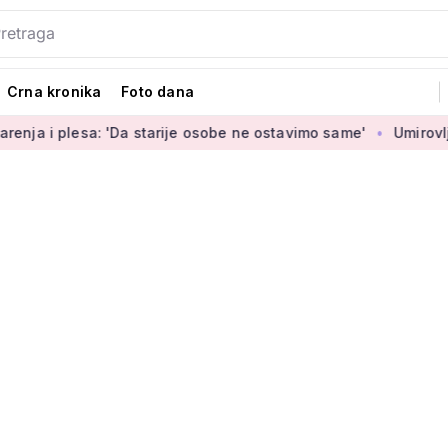
Crna kronika
Foto dana
sa: 'Da starije osobe ne ostavimo same'
Umirovljenica Jasmi