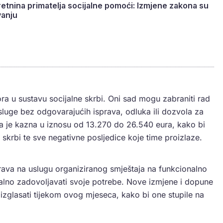
etnina primatelja socijalne pomoći: Izmjene zakona su
vanju
tora u sustavu socijalne skrbi. Oni sad mogu zabraniti rad
sluge bez odgovarajućih isprava, odluka ili dozvola za
na je kazna u iznosu od 13.270 do 26.540 eura, kako bi
e skrbi te sve negativne posljedice koje time proizlaze.
rava na uslugu organiziranog smještaja na funkcionalno
alno zadovoljavati svoje potrebe. Nove izmjene i dopune
 izglasati tijekom ovog mjeseca, kako bi one stupile na