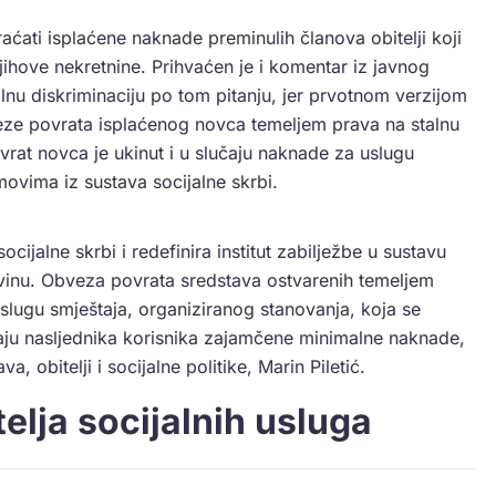
raćati isplaćene naknade preminulih članova obitelji koji
a njihove nekretnine. Prihvaćen je i komentar iz javnog
lnu diskriminaciju po tom pitanju, jer prvotnom verzijom
veze povrata isplaćenog novca temeljem prava na stalnu
at novca je ukinut i u slučaju naknade za uslugu
ovima iz sustava socijalne skrbi.
cijalne skrbi i redefinira institut zabilježbe u sustavu
ovinu. Obveza povrata sredstava ostvarenih temeljem
lugu smještaja, organiziranog stanovanja, koja se
čaju nasljednika korisnika zajamčene minimalne naknade,
, obitelji i socijalne politike, Marin Piletić.
elja socijalnih usluga