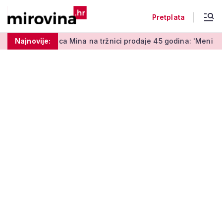
Pretplata
enica Mina na tržnici prodaje 45 godina: 'Meni je ovo zabava i 
Najnovije: