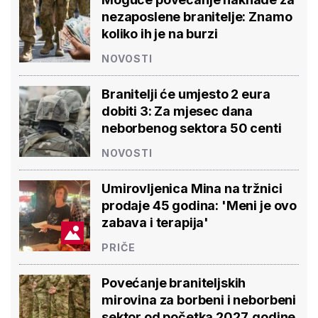
nezaposlene branitelje: Znamo
koliko ih je na burzi
NOVOSTI
Branitelji će umjesto 2 eura
dobiti 3: Za mjesec dana
neborbenog sektora 50 centi
NOVOSTI
Umirovljenica Mina na tržnici
prodaje 45 godina: 'Meni je ovo
zabava i terapija'
PRIČE
Povećanje braniteljskih
mirovina za borbeni i neborbeni
sektor od početka 2027. godine