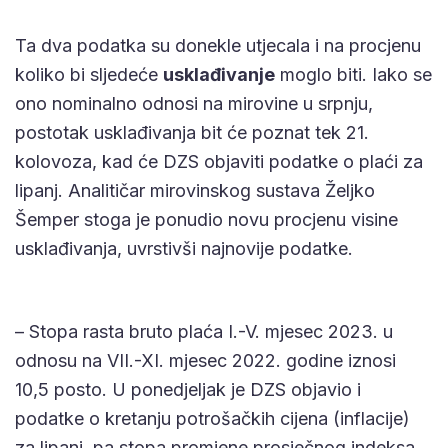
Ta dva podatka su donekle utjecala i na procjenu
koliko bi sljedeće
usklađivanje
moglo biti. Iako se
ono nominalno odnosi na mirovine u srpnju,
postotak usklađivanja bit će poznat tek 21.
kolovoza, kad će DZS objaviti podatke o plaći za
lipanj. Analitičar mirovinskog sustava Željko
Šemper stoga je ponudio novu procjenu visine
usklađivanja, uvrstivši najnovije podatke.
– Stopa rasta bruto plaća I.-V. mjesec 2023. u
odnosu na VII.-XI. mjesec 2022. godine iznosi
10,5 posto. U ponedjeljak je DZS objavio i
podatke o kretanju potrošačkih cijena (inflacije)
za lipanj, pa stopa promjene prosječnog indeksa