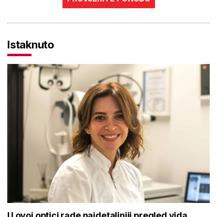
Istaknuto
U ovoj optici rade najdetaljniji pregled vida,