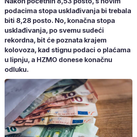
Nakon početnih 8,53 posto, s novim
podacima stopa usklađivanja bi trebala
biti 8,28 posto. No, konačna stopa
usklađivanja, po svemu sudeći
rekordna, bit će poznata krajem
kolovoza, kad stignu podaci o plaćama
u lipnju, a HZMO donese konačnu
odluku.