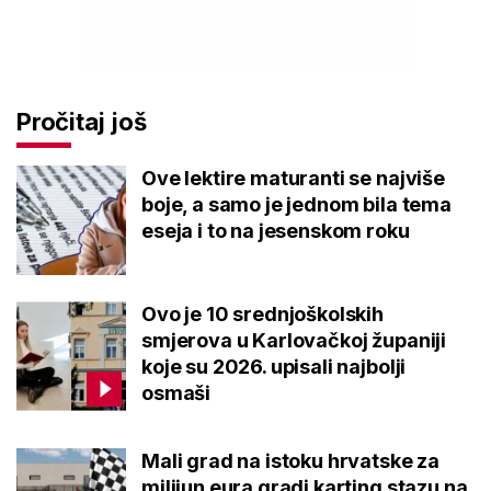
Pročitaj još
Ove lektire maturanti se najviše
boje, a samo je jednom bila tema
eseja i to na jesenskom roku
Ovo je 10 srednjoškolskih
smjerova u Karlovačkoj županiji
koje su 2026. upisali najbolji
osmaši
Mali grad na istoku hrvatske za
milijun eura gradi karting stazu na