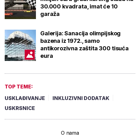
30.000 kvadrata, imat će 10
garaža
Galerija: Sanacija olimpijskog
bazena iz 1972., samo
antikorozivna zaštita 300 tisuća
eura
TOP TEME:
USKLAĐIVANJE
INKLUZIVNI DODATAK
USKRSNICE
O nama