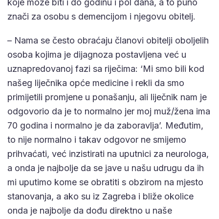
koje može biti i do godinu i pol dana, a to puno
znači za osobu s demencijom i njegovu obitelj.
– Nama se često obraćaju članovi obitelji oboljelih
osoba kojima je dijagnoza postavljena već u
uznapredovanoj fazi sa riječima: ‘Mi smo bili kod
našeg liječnika opće medicine i rekli da smo
primijetili promjene u ponašanju, ali liječnik nam je
odgovorio da je to normalno jer moj muž/žena ima
70 godina i normalno je da zaboravlja’. Međutim,
to nije normalno i takav odgovor ne smijemo
prihvaćati, već inzistirati na uputnici za neurologa,
a onda je najbolje da se jave u našu udrugu da ih
mi uputimo kome se obratiti s obzirom na mjesto
stanovanja, a ako su iz Zagreba i bliže okolice
onda je najbolje da dođu direktno u naše