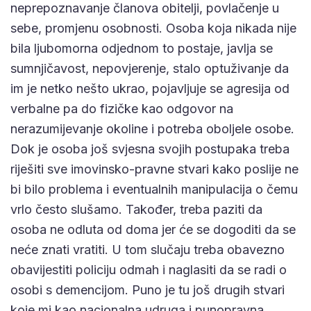
neprepoznavanje članova obitelji, povlačenje u
sebe, promjenu osobnosti. Osoba koja nikada nije
bila ljubomorna odjednom to postaje, javlja se
sumnjičavost, nepovjerenje, stalo optuživanje da
im je netko nešto ukrao, pojavljuje se agresija od
verbalne pa do fizičke kao odgovor na
nerazumijevanje okoline i potreba oboljele osobe.
Dok je osoba još svjesna svojih postupaka treba
riješiti sve imovinsko-pravne stvari kako poslije ne
bi bilo problema i eventualnih manipulacija o čemu
vrlo često slušamo. Također, treba paziti da
osoba ne odluta od doma jer će se dogoditi da se
neće znati vratiti. U tom slučaju treba obavezno
obavijestiti policiju odmah i naglasiti da se radi o
osobi s demencijom. Puno je tu još drugih stvari
koje mi kao nacionalna udruga i punopravna