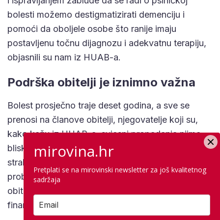
i ispravljanjem zablude da se radi o psihičkoj
bolesti možemo destigmatizirati demenciju i
pomoći da oboljele osobe što ranije imaju
postavljenu točnu dijagnozu i adekvatnu terapiju,
objasnili su nam iz HUAB-a.
Podrška obitelji je iznimno važna
Bolest prosječno traje deset godina, a sve se
prenosi na članove obitelji, njegovatelje koji su,
kako kažu iz HUAB-a, svjesni propadanja njima
mirovina.hr
bliskih osoba, a uz to su i suočeni s vlastitim
strahom, neizvjesnošću, ali su i suočeni s nizom
Pretplati se na mirovinski newsletter za još kvalitetnog
problema koji ih prate i utječu na stradavanje
sadržaja
obitelji u psihičkom, fizičkom, emocionalnom te
financijskom i materijalnom smislu.