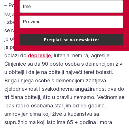
– Podrška obitelji je jako važna za oboljelu osobu
koja je svjesna da se s njom nešto ‘čudno’ događa
i zbog toga je ustrašena, uznemirena, tužna, teško
se razumijeva s okolinom, verbalna komunikacija
je otežana, odjednom ne shvaća smisao onog što
Pretplati se na newsletter
je pročitala u novinama ili vidjela na televiziji,
dolazi do
depresije
, lutanja, nemira, agresije.
Činjenice su da 90 posto osoba s demencijom živi
u obitelji i da je na obitelji najveći teret bolesti.
Briga i njega osobe s demencijom zahtjeva
cjelodnevnost i svakodnevnu angažiranost dva do
tri člana obitelji, što u pravilu nemamo. Većinom se
ipak radi o osobama starijim od 65 godina,
umirovljenicima koji žive u kućanstvu sa
supružnicima koji isto ima 65 + godina i mora