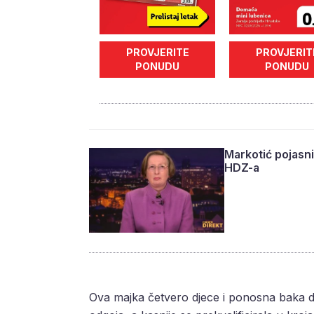
PROVJERITE
PROVJERIT
PONUDU
PONUDU
Markotić pojasnila
HDZ-a
Ova majka četvero djece i ponosna baka de