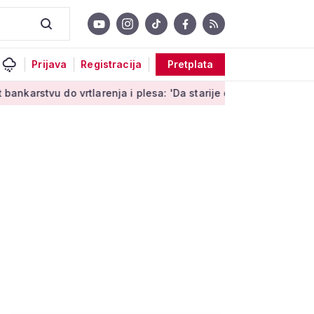
Prijava
Registracija
Pretplata
o vrtlarenja i plesa: 'Da starije osobe ne ostavimo same'
U