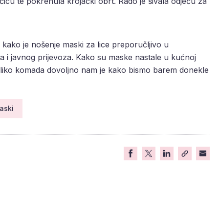
ačicu te pokrenula krojački obrt. Rado je šivala odjeću za
 kako je nošenje maski za lice preporučljivo u
a i javnog prijevoza. Kako su maske nastale u kućnoj
koliko komada dovoljno nam je kako bismo barem donekle
aski