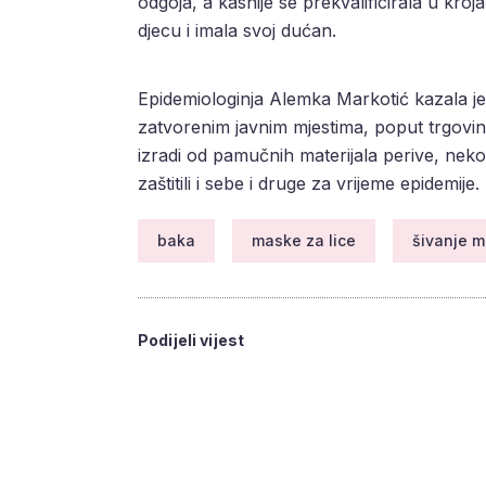
odgoja, a kasnije se prekvalificirala u kroj
djecu i imala svoj dućan.
Epidemiologinja Alemka Markotić kazala je
zatvorenim javnim mjestima, poput trgovin
izradi od pamučnih materijala perive, ne
zaštitili i sebe i druge za vrijeme epidemije.
baka
maske za lice
šivanje m
Podijeli vijest