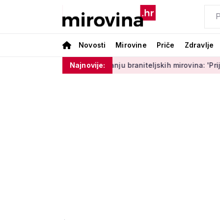
Novosti
Mirovine
Priče
Zdravlje
Medved o povećanju braniteljskih mirovina: 'Prijedlog Može
Najnovije: