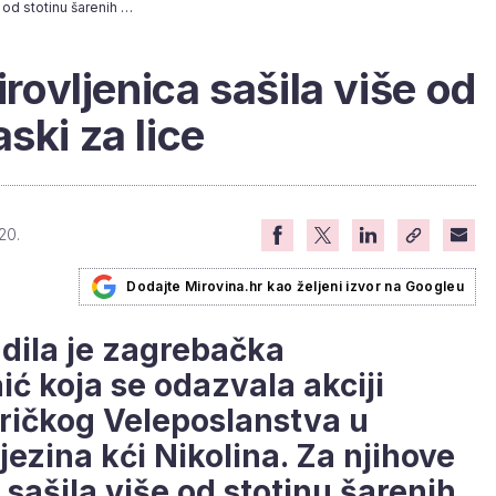
[FOTO DANA] Umirovljenica sašila više od stotinu šarenih maski za lice
vljenica sašila više od
ski za lice
20.
Dodajte Mirovina.hr kao željeni izvor na Googleu
dila je zagrebačka
ić koja se odazvala akciji
ričkog Veleposlanstva u
ezina kći Nikolina. Za njihove
 sašila više od stotinu šarenih