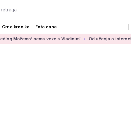
Crna kronika
Foto dana
mo! nema veze s Vladinim'
Od učenja o internet bankarstvu d