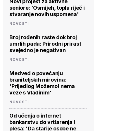
Novi projekt za aktivne
seniore: 'Osmijeh, topla riječ i
stvaranje novih uspomena'
NOVOSTI
Broj rođenih raste dok broj
umrlih pada: Prirodni prirast
svejedno je negativan
NOVOSTI
Medved o povećanju
braniteljskih mirovina:
'Prijedlog Možemo! nema
veze s Vladinim'
NOVOSTI
Od učenja o internet
bankarstvu do vrtlarenja i
plesa: 'Da starije osobe ne