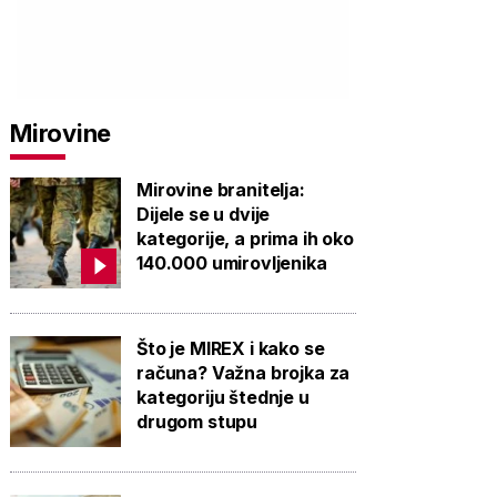
Mirovine
Mirovine branitelja:
Dijele se u dvije
kategorije, a prima ih oko
140.000 umirovljenika
Što je MIREX i kako se
računa? Važna brojka za
kategoriju štednje u
drugom stupu