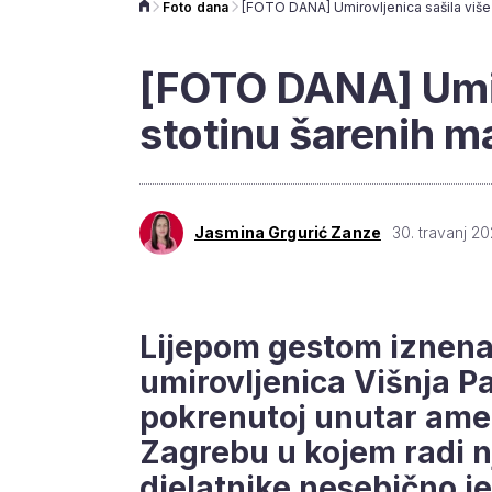
Foto dana
[FOTO DANA] Umiro
stotinu šarenih ma
Jasmina Grgurić Zanze
30. travanj 20
Lijepom gestom iznena
umirovljenica Višnja Pa
pokrenutoj unutar ame
Zagrebu u kojem radi nj
djelatnike nesebično je