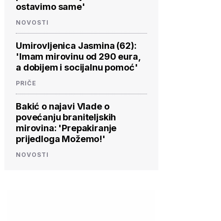
ostavimo same'
NOVOSTI
PROVJERITE
PROVJERITE
PROVJ
Umirovljenica Jasmina (62):
PONUDU
PONUDU
PON
'Imam mirovinu od 290 eura,
a dobijem i socijalnu pomoć'
PRIČE
Bakić o najavi Vlade o
povećanju braniteljskih
mirovina: 'Prepakiranje
prijedloga Možemo!'
NOVOSTI