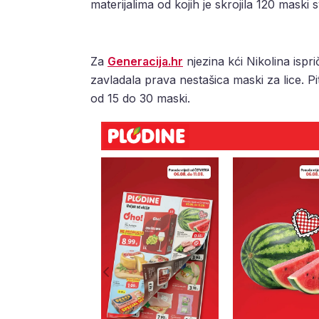
materijalima od kojih je skrojila 120 maski s
Za
Generacija.hr
njezina kći Nikolina ispri
zavladala prava nestašica maski za lice. Pi
od 15 do 30 maski.