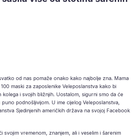
za, svatko od nas pomaže onako kako najbolje zna. Mama
ko 100 maski za zaposlenike Veleposlanstva kako bi
h kolega i svojih bližnjih. Uostalom, sigurni smo da će
i puno podnošljivijom. U ime cijelog Veleposlanstva,
lanstva Sjedinjenih američkih država na svojoj Facebook
ći svojim vremenom, znanjem, ali i veselim i šarenim