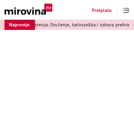
Pretplata
renja: Druženje, tjelovježba i zdrava prehrana za umirovljenik
Najnovije: