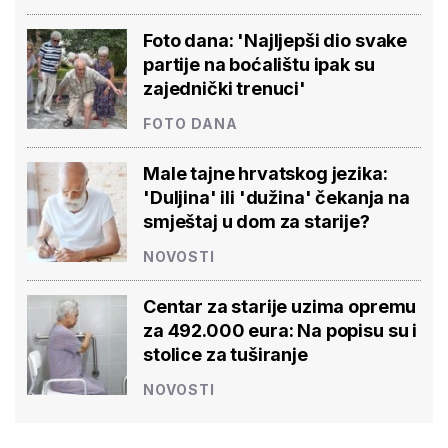
Foto dana: 'Najljepši dio svake
partije na boćalištu ipak su
zajednički trenuci'
FOTO DANA
Male tajne hrvatskog jezika:
'Duljina' ili 'dužina' čekanja na
smještaj u dom za starije?
NOVOSTI
Centar za starije uzima opremu
za 492.000 eura: Na popisu su i
stolice za tuširanje
NOVOSTI