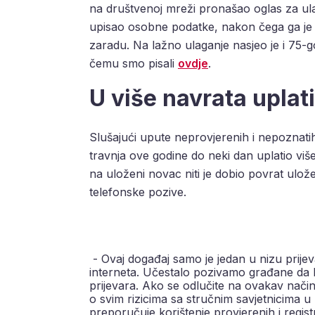
na društvenoj mreži pronašao oglas za ula
upisao osobne podatke, nakon čega ga j
zaradu. Na lažno ulaganje nasjeo je i 75-
čemu smo pisali
ovdje
.
U više navrata uplat
Slušajući upute neprovjerenih i nepoznati
travnja ove godine do neki dan uplatio viš
na uloženi novac niti je dobio povrat ulo
telefonske pozive.
- Ovaj događaj samo je jedan u nizu prije
interneta. Učestalo pozivamo građane da bu
prijevara. Ako se odlučite na ovakav način 
o svim rizicima sa stručnim savjetnicima u 
preporučuje korištenje provjerenih i registr