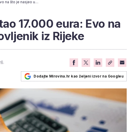
Neoprez ga je koštao 17.000 eura: Evo na što je nasjeo umirovljenik iz Rijeke
tao 17.000 eura: Evo na
vljenik iz Rijeke
26.
Dodajte Mirovina.hr kao željeni izvor na Googleu