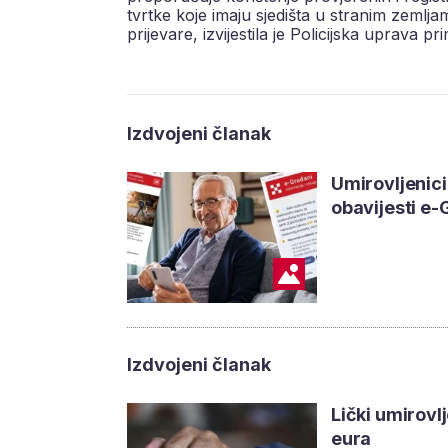
tvrtke koje imaju sjedišta u stranim zemljam
prijevare, izvijestila je Policijska uprava 
Izdvojeni članak
Umirovljenici
obavijesti e
Izdvojeni članak
Lički umirovlj
eura