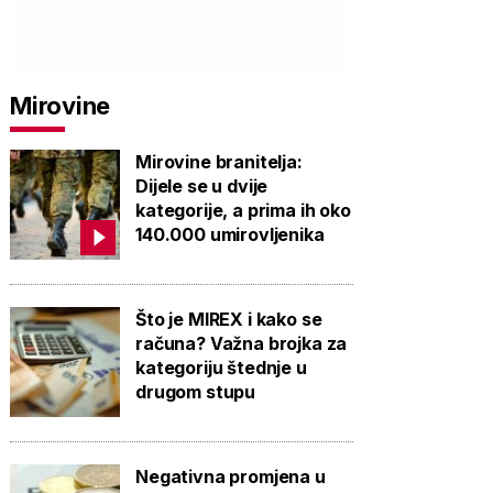
PROVJERITE
PROVJERITE
PROVJ
PONUDU
PONUDU
PON
Mirovine
Mirovine branitelja:
Dijele se u dvije
kategorije, a prima ih oko
140.000 umirovljenika
Što je MIREX i kako se
računa? Važna brojka za
kategoriju štednje u
drugom stupu
Negativna promjena u