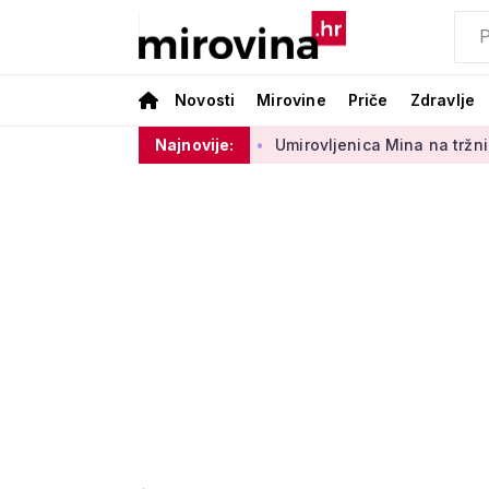
Novosti
Mirovine
Priče
Zdravlje
g sektora 50 centi
Najnovije:
Umirovljenica Mina na tržnici prodaje 45 