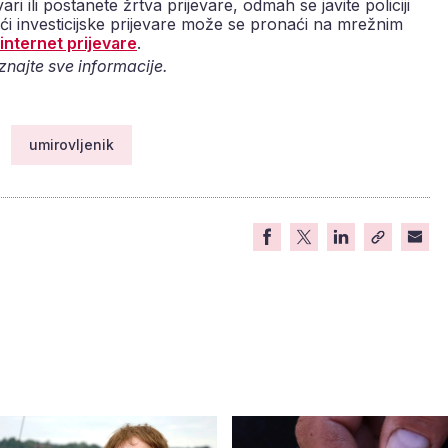
ri ili postanete žrtva prijevare, odmah se javite policiji
eći investicijske prijevare može se pronaći na mrežnim
internet prijevare
.
aznajte sve informacije.
umirovljenik