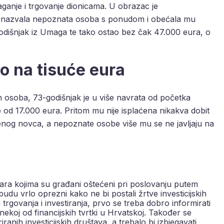
ganje i trgovanje dionicama. U obrazac je
e nazvala nepoznata osoba s ponudom i obećala mu
godišnjak iz Umaga te tako ostao bez čak 47.000 eura, o
io na tisuće eura
h osoba, 73-godišnjak je u više navrata od početka
e od 17.000 eura. Pritom mu nije isplaćena nikakva dobit
ženog novca, a nepoznate osobe više mu se ne javljaju na
vara kojima su građani oštećeni pri poslovanju putem
du vrlo oprezni kako ne bi postali žrtve investicijskih
trgovanja i investiranja, prvo se treba dobro informirati
nekoj od financijskih tvrtki u Hrvatskoj. Također se
iranih investicijskih društava, a trebalo bi izbjegavati