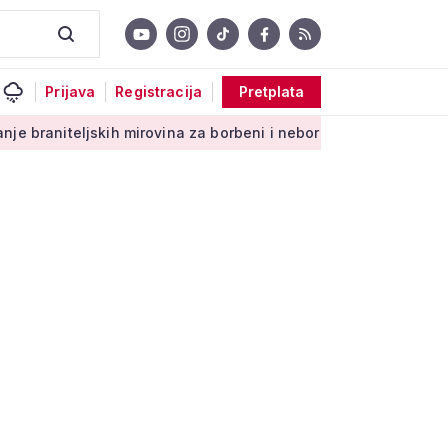
Prijava
Registracija
Pretplata
kih mirovina za borbeni i neborbeni sektor od početka 2027. g