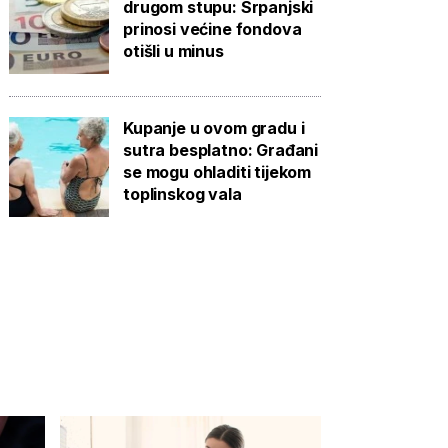
drugom stupu: Srpanjski
prinosi većine fondova
otišli u minus
Kupanje u ovom gradu i
sutra besplatno: Građani
se mogu ohladiti tijekom
toplinskog vala