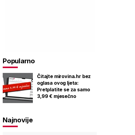
Popularno
Čitajte mirovina.hr bez
oglasa ovog ljeta:
Pretplatite se za samo
3,99 € mjesečno
Najnovije