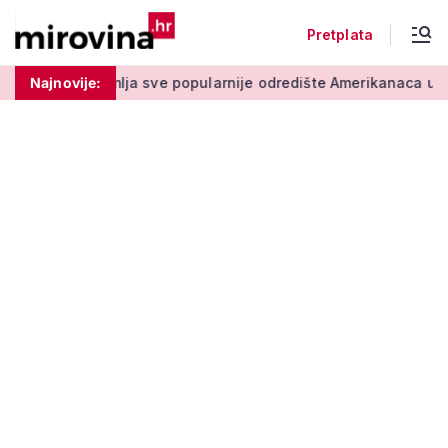
Pretplata
sve popularnije odredište Amerikanaca u mirovini: Pruža mir i 
Najnovije: