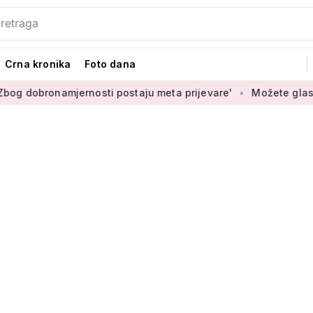
Crna kronika
Foto dana
ernosti postaju meta prijevare'
Možete glasati za izbor nov