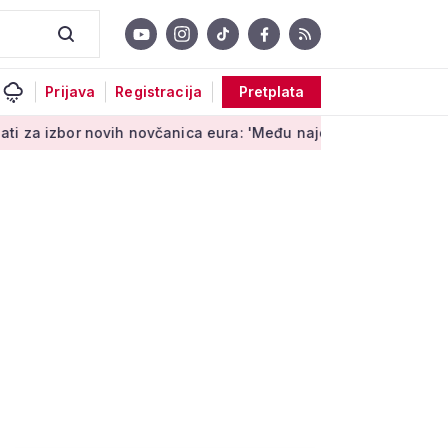
Prijava
Registracija
Pretplata
ih novčanica eura: 'Među najopipljivijim su izrazima Europe'