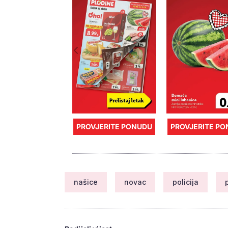
PROVJERITE PONUDU
PROVJERITE P
našice
novac
policija