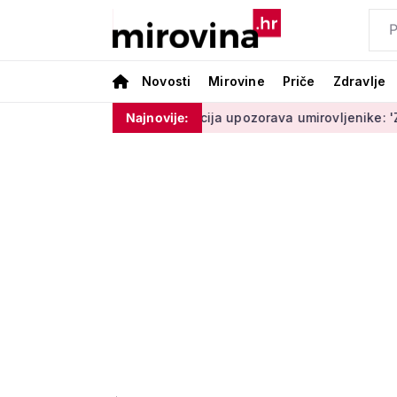
Novosti
Mirovine
Priče
Zdravlje
am ništa'
Policija upozorava umirovljenike: 'Zbog dobronamj
Najnovije: