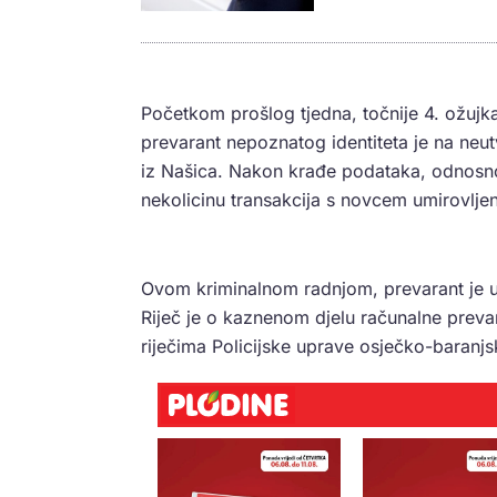
Početkom prošlog tjedna, točnije 4. ožujk
prevarant nepoznatog identiteta je na neu
iz Našica. Nakon krađe podataka, odnosno
nekolicinu transakcija s novcem umirovljen
Ovom kriminalnom radnjom, prevarant je u
Riječ je o kaznenom djelu računalne preva
riječima Policijske uprave osječko-baranjske