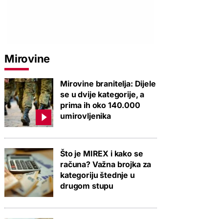
Mirovine
Mirovine branitelja: Dijele
se u dvije kategorije, a
prima ih oko 140.000
umirovljenika
Što je MIREX i kako se
računa? Važna brojka za
kategoriju štednje u
drugom stupu