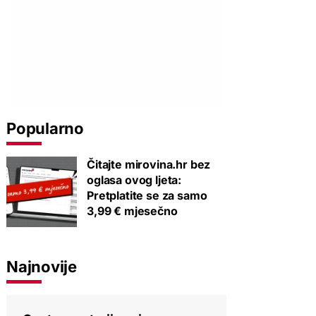
Popularno
Čitajte mirovina.hr bez
oglasa ovog ljeta:
Pretplatite se za samo
3,99 € mjesečno
Najnovije