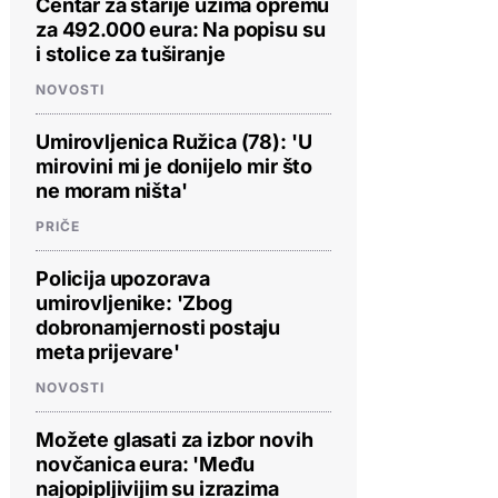
Centar za starije uzima opremu
za 492.000 eura: Na popisu su
i stolice za tuširanje
NOVOSTI
Umirovljenica Ružica (78): 'U
mirovini mi je donijelo mir što
ne moram ništa'
PRIČE
Policija upozorava
umirovljenike: 'Zbog
dobronamjernosti postaju
meta prijevare'
NOVOSTI
Možete glasati za izbor novih
novčanica eura: 'Među
najopipljivijim su izrazima