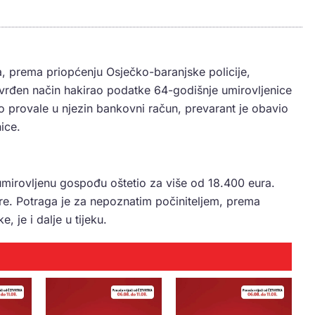
a, prema priopćenju Osječko-baranjske policije,
tvrđen način hakirao podatke 64-godišnje umirovljenice
 provale u njezin bankovni račun, prevarant je obavio
ice.
mirovljenu gospođu oštetio za više od 18.400 eura.
re. Potraga je za nepoznatim počiniteljem, prema
, je i dalje u tijeku.