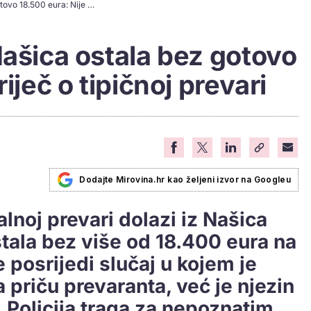
Umirovljenica iz Našica ostala bez gotovo 18.500 eura: Nije riječ o tipičnoj prevari
Našica ostala bez gotovo
iječ o tipičnoj prevari
Dodajte Mirovina.hr kao željeni izvor na Googleu
lnoj prevari dolazi iz Našica
stala bez više od 18.400 eura na
posrijedi slučaj u kojem je
 priču prevaranta, već je njezin
 Policija traga za nepoznatim