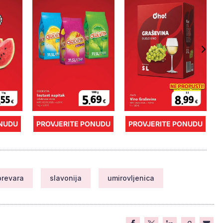
ONUDU
PROVJERITE PONUDU
PROVJERITE PONUDU
prevara
slavonija
umirovljenica