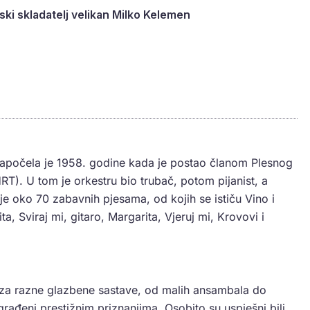
ki skladatelj velikan Milko Kelemen
započela je 1958. godine kada je postao članom Plesnog
T). U tom je orkestru bio trubač, potom pijanist, a
e oko 70 zabavnih pjesama, od kojih se ističu Vino i
ta, Sviraj mi, gitaro, Margarita, Vjeruj mi, Krovovi i
a za razne glazbene sastave, od malih ansambala do
građeni prestižnim priznanjima. Osobito su uspješni bili