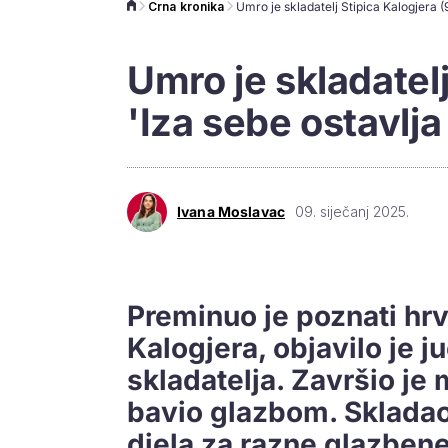
Crna kronika
Umro je skladatelj
'Iza sebe ostavlj
Ivana Moslavac
09. siječanj 2025.
Preminuo je poznati hrv
Kalogjera, objavilo je 
skladatelja. Završio je 
bavio glazbom. Skladao
djela za razne glazbene