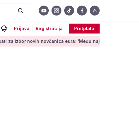
Prijava
Registracija
Pretplata
ovih novčanica eura: 'Među najopipljivijim su izrazima Europe'