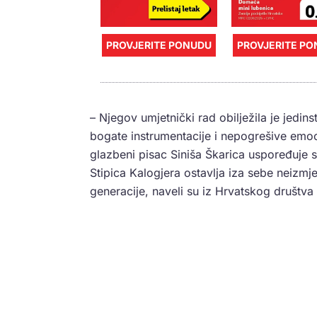
PROVJERITE PONUDU
PROVJERITE P
– Njegov umjetnički rad obilježila je jedi
bogate instrumentacije i nepogrešive emoc
glazbeni pisac Siniša Škarica uspoređuje 
Stipica Kalogjera ostavlja iza sebe neizmjer
generacije, naveli su iz Hrvatskog društva 