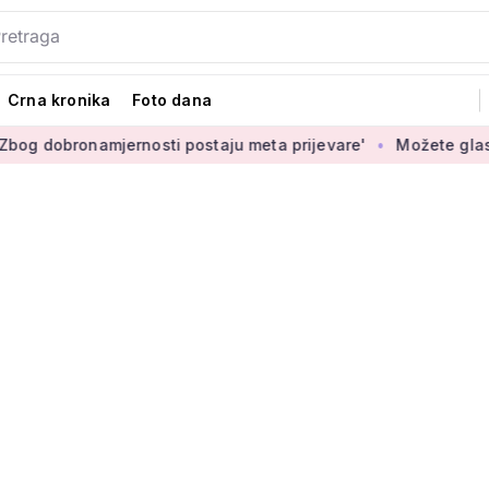
Crna kronika
Foto dana
mjernosti postaju meta prijevare'
Možete glasati za izbor n