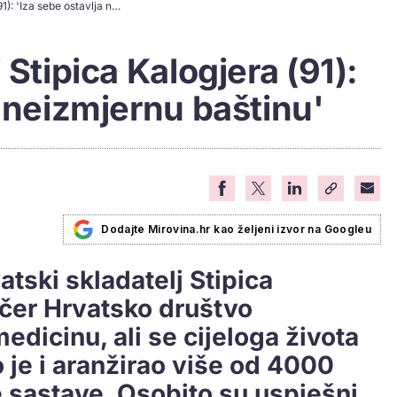
Umro je skladatelj Stipica Kalogjera (91): 'Iza sebe ostavlja neizmjernu baštinu'
 Stipica Kalogjera (91):
a neizmjernu baštinu'
Dodajte Mirovina.hr kao željeni izvor na Googleu
atski skladatelj Stipica
jučer Hrvatsko društvo
medicinu, ali se cijeloga života
 je i aranžirao više od 4000
 sastave. Osobito su uspješni