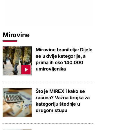
PROVJERITE PONUDU
PROVJERITE PONUDU
PROVJERIT
Mirovine
Mirovine branitelja: Dijele
se u dvije kategorije, a
prima ih oko 140.000
umirovljenika
Što je MIREX i kako se
računa? Važna brojka za
kategoriju štednje u
drugom stupu