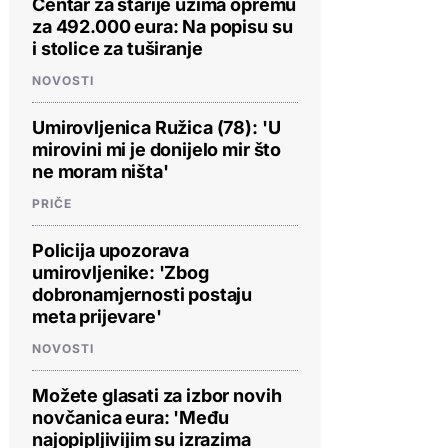
Centar za starije uzima opremu
za 492.000 eura: Na popisu su
i stolice za tuširanje
NOVOSTI
Umirovljenica Ružica (78): 'U
mirovini mi je donijelo mir što
ne moram ništa'
PRIČE
Policija upozorava
umirovljenike: 'Zbog
dobronamjernosti postaju
meta prijevare'
NOVOSTI
Možete glasati za izbor novih
novčanica eura: 'Među
najopipljivijim su izrazima