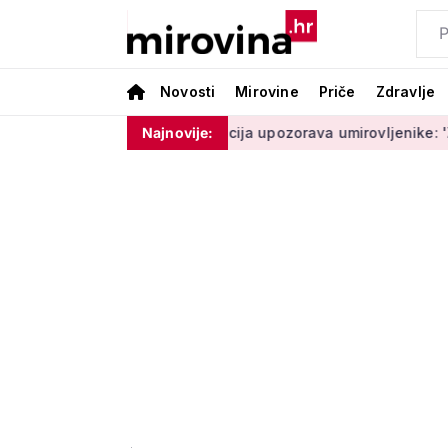
Novosti
Mirovine
Priče
Zdravlje
oram ništa'
Policija upozorava umirovljenike: 'Zbog dobrona
Najnovije: