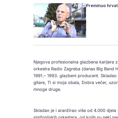
Preminuo hrvats
Njegova profesionalna glazbena karijera 
orkestra Radio Zagreba (danas Big Band HR
1991.– 1993. glazbeni producent. Skladao j
gitare, Ti si moja obala, Dobra večer, uzori
mnoge druge.
Skladao je i aranžirao više od 4.000 djel
simfonijskih orkestara, od kojih su neki na