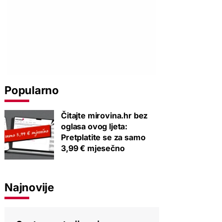
Popularno
Čitajte mirovina.hr bez
oglasa ovog ljeta:
Pretplatite se za samo
3,99 € mjesečno
Najnovije