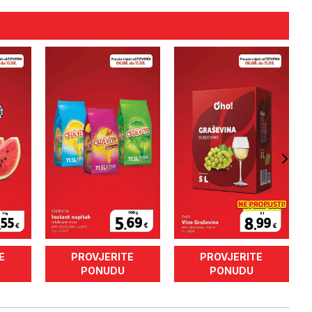
E
PROVJERITE
PROVJERITE
PONUDU
PONUDU