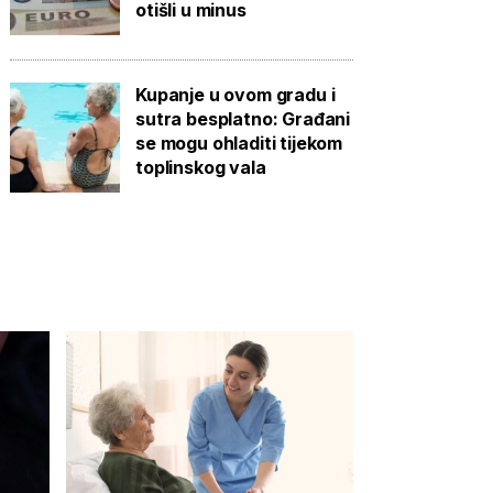
otišli u minus
Kupanje u ovom gradu i
sutra besplatno: Građani
se mogu ohladiti tijekom
toplinskog vala