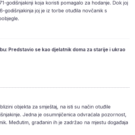
u 71-godišnjakinji koja koristi pomagalo za hodanje. Dok joj
-godišnjakinja joj je iz torbe otuđila novčanik s
objegle.
u: Predstavio se kao djelatnik doma za starije i ukrao
izini objekta za smještaj, na isti su način otuđile
njakinje. Jedna je osumnjičenica odvraćala pozornost,
anik. Međutim, građanin ih je zadržao na mjestu događaja