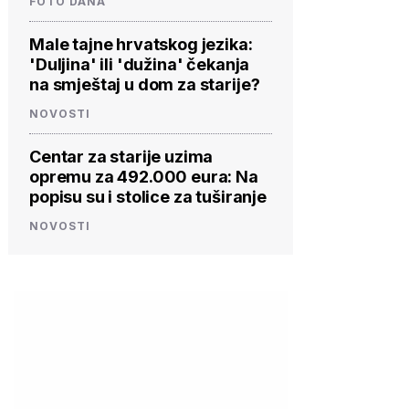
FOTO DANA
Male tajne hrvatskog jezika:
'Duljina' ili 'dužina' čekanja
na smještaj u dom za starije?
NOVOSTI
Centar za starije uzima
opremu za 492.000 eura: Na
popisu su i stolice za tuširanje
NOVOSTI