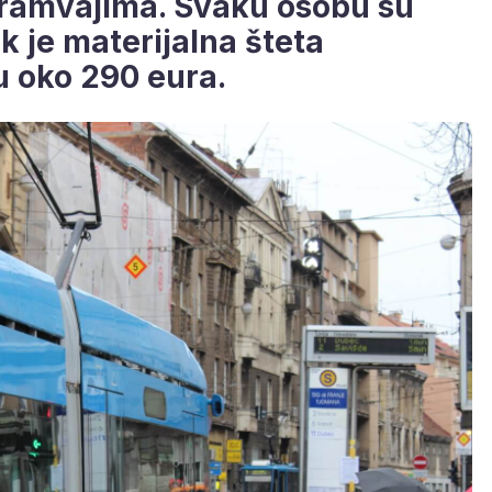
tramvajima. Svaku osobu su
ok je materijalna šteta
u oko 290 eura.