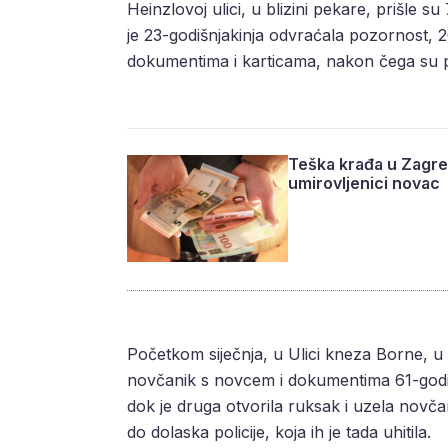
Heinzlovoj ulici, u blizini pekare, prišle s
je 23-godišnjakinja odvraćala pozornost, 26
dokumentima i karticama, nakon čega su p
Teška krađa u Zagreb
umirovljenici novac
Početkom siječnja, u Ulici kneza Borne, u bl
novčanik s novcem i dokumentima 61-godiš
dok je druga otvorila ruksak i uzela novč
do dolaska policije, koja ih je tada uhitila.