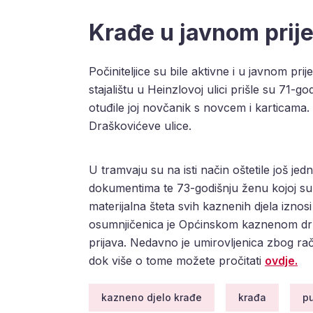
Krađe u javnom prij
Počiniteljice su bile aktivne i u javnom pr
stajalištu u Heinzlovoj ulici prišle su 71-god
otuđile joj novčanik s novcem i karticama.
Draškovićeve ulice.
U tramvaju su na isti način oštetile još je
dokumentima te 73-godišnju ženu kojoj s
materijalna šteta svih kaznenih djela iznos
osumnjičenica je Općinskom kaznenom d
prijava. Nedavno je umirovljenica zbog ra
dok više o tome možete pročitati
ovdje.
kazneno djelo krađe
krađa
p