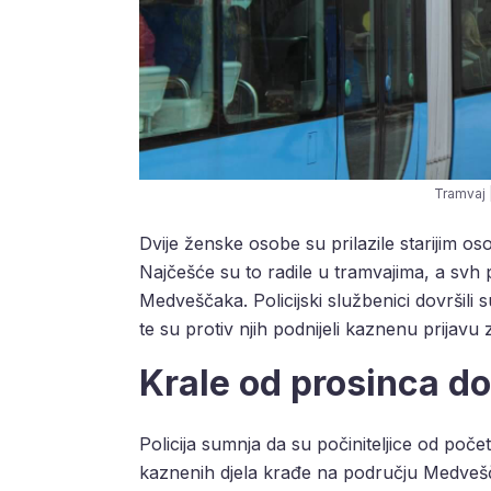
Tramvaj |
Dvije ženske osobe su prilazile starijim os
Najčešće su to radile u tramvajima, a svh
Medveščaka. Policijski službenici dovršili 
te su protiv njih podnijeli kaznenu prijavu
Krale od prosinca do
Policija sumnja da su počiniteljice od poče
kaznenih djela krađe na području Medvešč