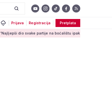
Prijava
Registracija
Pretplata
svake partije na boćalištu ipak su zajednički trenuci'
Male ta