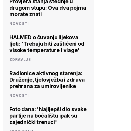
Provjera stanja štednje u
drugom stupu: Ova dva pojma
morate znati
NOVOSTI
HALMED o čuvanju lijekova
ljeti: 'Trebaju biti zaštićeni od
visoke temperature i vlage'
ZDRAVLJE
Radionice aktivnog starenja:
Druženje, tjelovježba i zdrava
prehrana za umirovljenike
NOVOSTI
Foto dana: 'Najljepši dio svake
partije na boćalištu ipak su
zajednički trenuci'