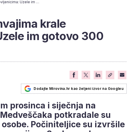
Mlađe žene u tramvajima krale umirovljenicima: Uzele im gotovo 300 eura
vajima krale
Uzele im gotovo 300
Dodajte Mirovina.hr kao željeni izvor na Googleu
m prosinca i siječnja na
 Medveščaka potkradale su
 osobe. Počiniteljice su izvršile