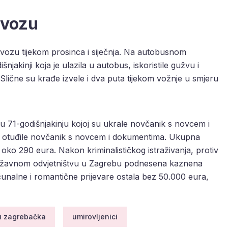
evozu
ijevozu tijekom prosinca i siječnja. Na autobusnom
išnjakinji koja je ulazila u autobus, iskoristile gužvu i
 Slične su krađe izvele i dva puta tijekom vožnje u smjeru
dnu 71-godišnjakinju kojoj su ukrale novčanik s novcem i
u otuđile novčanik s novcem i dokumentima. Ukupna
i oko 290 eura. Nakon kriminalističkog istraživanja, protiv
ržavnom odvjetništvu u Zagrebu podnesena kaznena
čunalne i romantične prijevare ostala bez 50.000 eura,
u zagrebačka
umirovljenici