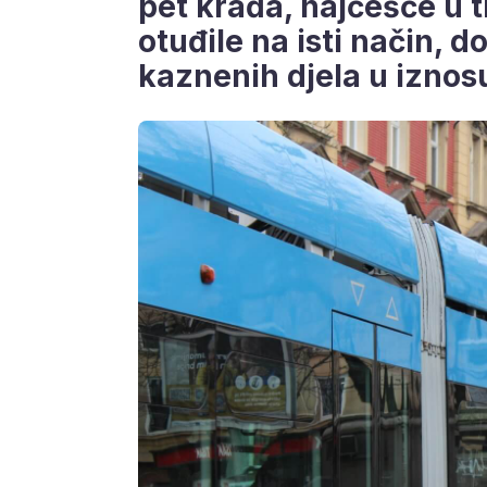
pet krađa, najčešće u 
otuđile na isti način, d
kaznenih djela u iznos