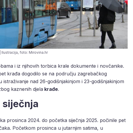
 Ilustracija, foto: Mirovina.hr
obama i iz njihovih torbica krale dokumente i novčanike.
 pet krađa dogodilo se na području zagrebačkog
su istraživanje nad 26-godišnjakinjom i 23-godišnjakinjom
 zbog kaznenih djela
krađe
.
 siječnja
tka prosinca 2024. do početka siječnja 2025. počinile pet
aka. Početkom prosinca u jutarnjim satima, u