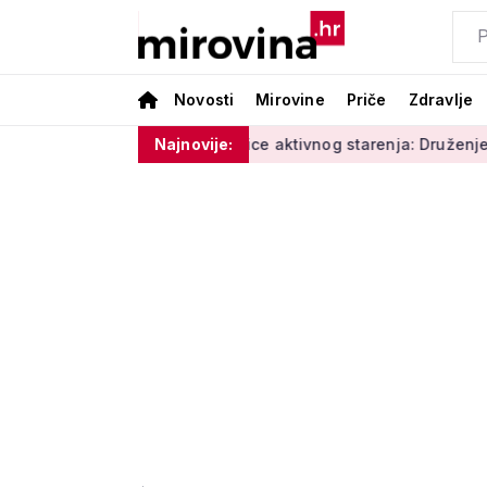
Novosti
Mirovine
Priče
Zdravlje
vlage'
Radionice aktivnog starenja: Druženje, tjelovježba i
Najnovije: