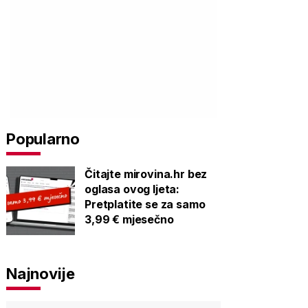
Popularno
Čitajte mirovina.hr bez
oglasa ovog ljeta:
Pretplatite se za samo
3,99 € mjesečno
Najnovije