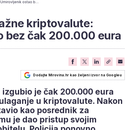
Ne nasjedajte na lažne kriptovalute: Umirovljenik ostao bez čak 200.000 eura
lažne kriptovalute:
ao bez čak 200.000 eura
Dodajte Mirovina.hr kao željeni izvor na Googleu
a izgubio je čak 200.000 eura
 ulaganje u kriptovalute. Nakon
tavio kao posrednik za
mu je dao pristup svojim
itelu. Policija ponovno