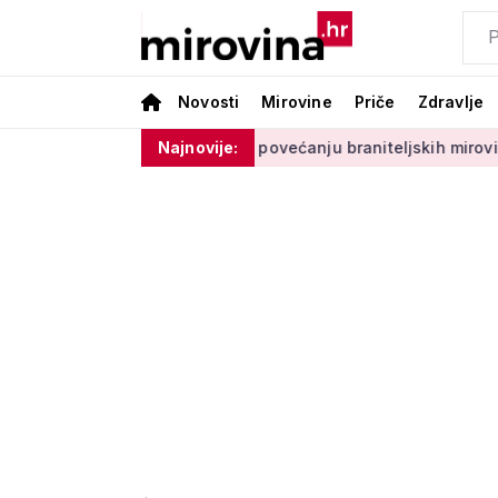
Novosti
Mirovine
Priče
Zdravlje
ivan
Medved o povećanju braniteljskih mirovina: 'Prijedlog
Najnovije: