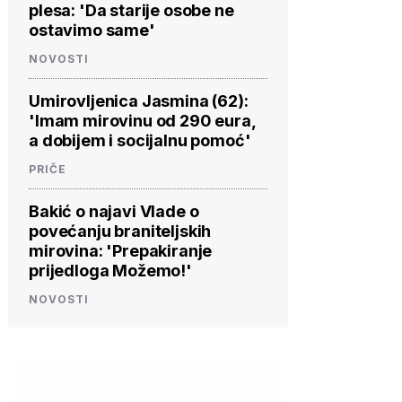
plesa: 'Da starije osobe ne
ostavimo same'
NOVOSTI
Umirovljenica Jasmina (62):
'Imam mirovinu od 290 eura,
a dobijem i socijalnu pomoć'
PRIČE
Bakić o najavi Vlade o
povećanju braniteljskih
mirovina: 'Prepakiranje
prijedloga Možemo!'
NOVOSTI