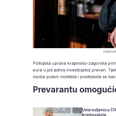
Zabrinut
Policijska uprava krapinsko-zagorska primi
eura u još jednoj investicijskoj prevari. 
osoba putem mobitela i predstavila se ka
Prevarantu omogućio
Umirovljenica (74
kriptovalute