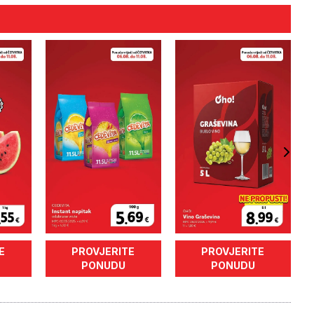
E
PROVJERITE
PROVJERITE
PONUDU
PONUDU