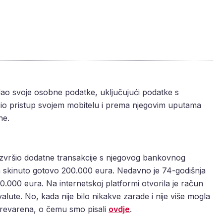
 dao svoje osobne podatke, uključujući podatke s
io pristup svojem mobitelu i prema njegovim uputama
ne.
izvršio dodatne transakcije s njegovog bankovnog
ka skinuto gotovo 200.000 eura. Nedavno je 74-godišnja
0.000 eura. Na internetskoj platformi otvorila je račun
ovalute. No, kada nije bilo nikakve zarade i nije više mogla
e prevarena, o čemu smo pisali
ovdje
.