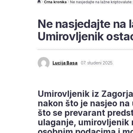
Crna kronika
Ne nasjedajte na 
Umirovljenik ost
Lucija Basa
07. studeni 2025.
Umirovljenik iz Zagorj
nakon što je nasjeo na
što se prevarant preds
ulaganje, umirovljenik 
osobnim podacima i mob