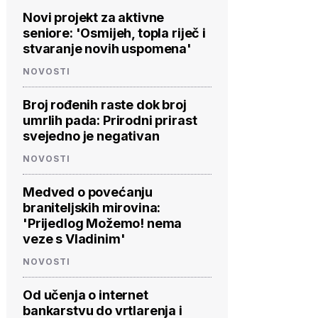
Novi projekt za aktivne
seniore: 'Osmijeh, topla riječ i
stvaranje novih uspomena'
NOVOSTI
Broj rođenih raste dok broj
umrlih pada: Prirodni prirast
svejedno je negativan
NOVOSTI
Medved o povećanju
braniteljskih mirovina:
'Prijedlog Možemo! nema
veze s Vladinim'
NOVOSTI
Od učenja o internet
bankarstvu do vrtlarenja i