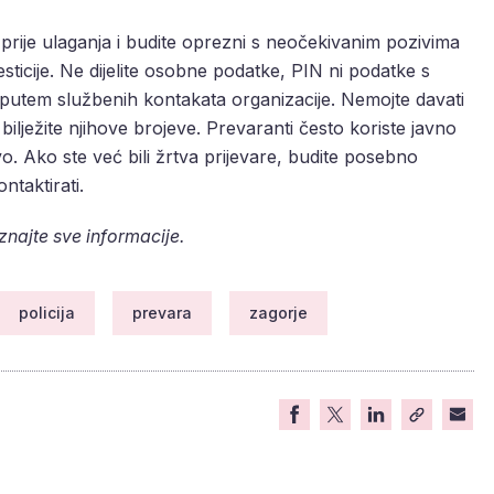
t prije ulaganja i budite oprezni s neočekivanim pozivima
vesticije. Ne dijelite osobne podatke, PIN ni podatke s
te putem službenih kontakata organizacije. Nemojte davati
ilježite njihove brojeve. Prevaranti često koriste javno
vo. Ako ste već bili žrtva prijevare, budite posebno
taktirati.
aznajte sve informacije.
policija
prevara
zagorje