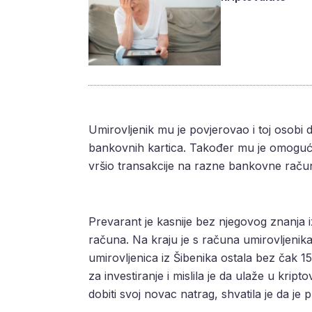
Umirovljenik mu je povjerovao i toj osobi
bankovnih kartica. Također mu je omoguć
vršio transakcije na razne bankovne raču
Prevarant je kasnije bez njegovog znanja 
računa. Na kraju je s računa umirovljeni
umirovljenica iz Šibenika ostala bez čak 15
za investiranje i mislila je da ulaže u kript
dobiti svoj novac natrag, shvatila je da j