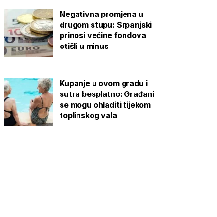
Negativna promjena u
drugom stupu: Srpanjski
prinosi većine fondova
otišli u minus
Kupanje u ovom gradu i
sutra besplatno: Građani
se mogu ohladiti tijekom
toplinskog vala