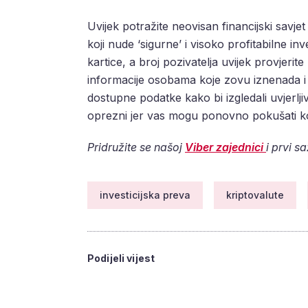
Uvijek potražite neovisan financijski savje
koji nude ‘sigurne’ i visoko profitabilne in
kartice, a broj pozivatelja uvijek provjeri
informacije osobama koje zovu iznenada i b
dostupne podatke kako bi izgledali uvjerlji
oprezni jer vas mogu ponovno pokušati kon
Pridružite se našoj
Viber zajednici
i prvi s
investicijska preva
kriptovalute
Podijeli vijest