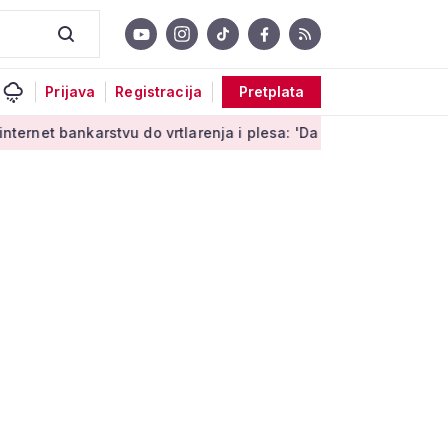
Prijava
Registracija
Pretplata
stvu do vrtlarenja i plesa: 'Da starije osobe ne ostavimo same