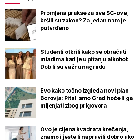
Promjena prakse za sve SC-ove,
kršili su zakon? Za jedan nam je
potvrđeno
Studenti otkrili kako se obraćati
mladima kad je u pitanju alkohol:
Dobili su važnu nagradu
Evo kako točno izgleda novi plan
Borovja: Pitali smo Grad hoće li ga
mijenjati zbog prigovora
Ovo je cijena kvadrata krečenja,
znamo i jeste li napravili dobro ako