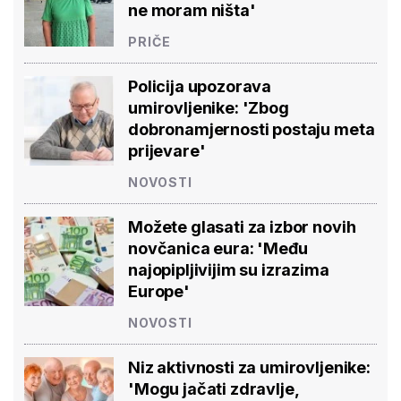
ne moram ništa'
PRIČE
Policija upozorava
umirovljenike: 'Zbog
dobronamjernosti postaju meta
prijevare'
NOVOSTI
Možete glasati za izbor novih
novčanica eura: 'Među
najopipljivijim su izrazima
Europe'
NOVOSTI
Niz aktivnosti za umirovljenike:
'Mogu jačati zdravlje,