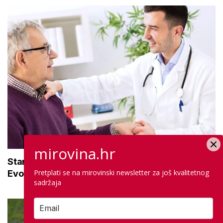
mirovina.hr
Stariji ste od 65, ne radite i nemate mirovinu?
Pretplati se na mirovinski newsletter za još kvalitetnog
Evo kako ostvariti zdravstveno osiguranje
sadržaja