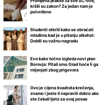
Promjena prakse za sve SC-ove,
kršili su zakon? Za jedan nam je
potvrđeno
Studenti otkrili kako se obraćati
mladima kad je u pitanju alkohol:
Dobili su važnu nagradu
Evo kako točno izgleda novi plan
Borovja: Pitali smo Grad hoće li ga
mijenjati zbog prigovora
Ovo je cijena kvadrata krečenja,
znamo i jeste li napravili dobro ako
ste čekali ljeto za ovaj posao