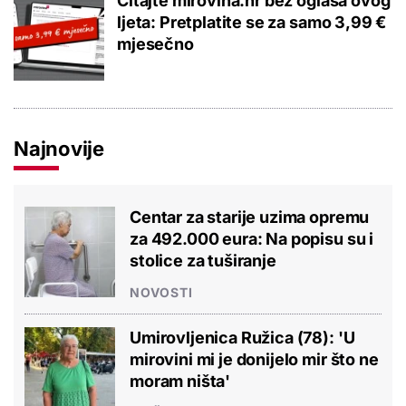
Čitajte mirovina.hr bez oglasa ovog
ljeta: Pretplatite se za samo 3,99 €
mjesečno
Najnovije
Centar za starije uzima opremu
za 492.000 eura: Na popisu su i
stolice za tuširanje
NOVOSTI
Umirovljenica Ružica (78): 'U
mirovini mi je donijelo mir što ne
moram ništa'