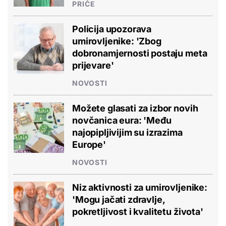
PRIČE
Policija upozorava
umirovljenike: 'Zbog
dobronamjernosti postaju meta
prijevare'
NOVOSTI
Možete glasati za izbor novih
novčanica eura: 'Među
najopipljivijim su izrazima
Europe'
NOVOSTI
Niz aktivnosti za umirovljenike:
'Mogu jačati zdravlje,
pokretljivost i kvalitetu života'