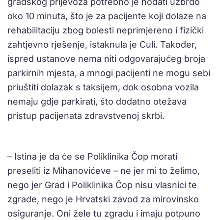
gradskog prijevoza potrebno je hodati uzbrdo
oko 10 minuta, što je za pacijente koji dolaze na
rehabilitaciju zbog bolesti neprimjereno i fizički
zahtjevno rješenje, istaknula je Culi. Također,
ispred ustanove nema niti odgovarajućeg broja
parkirnih mjesta, a mnogi pacijenti ne mogu sebi
priuštiti dolazak s taksijem, dok osobna vozila
nemaju gdje parkirati, što dodatno otežava
pristup pacijenata zdravstvenoj skrbi.
– Istina je da će se Poliklinika Čop morati
preseliti iz Mihanovićeve – ne jer mi to želimo,
nego jer Grad i Poliklinika Čop nisu vlasnici te
zgrade, nego je Hrvatski zavod za mirovinsko
osiguranje. Oni žele tu zgradu i imaju potpuno