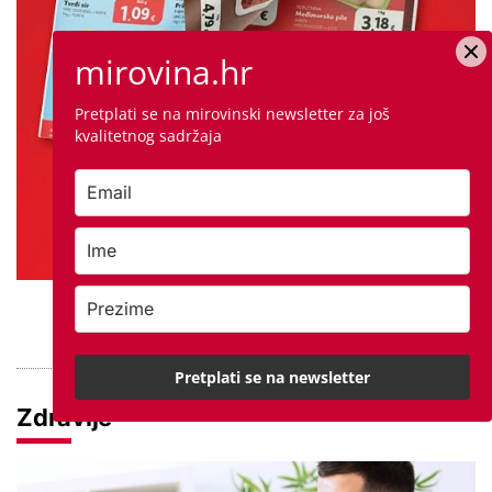
mirovina.hr
Pretplati se na mirovinski newsletter za još
kvalitetnog sadržaja
PROVJERITE PONUDU
Pretplati se na newsletter
Zdravlje