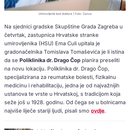
Umirovljenik kod doktora | Foto: Canva
Na sjednici gradske Skupštine Grada Zagreba u
četvrtak, zastupnica Hrvatske stranke
umirovljenika (HSU) Ema Culi upitala je
gradonačelnika Tomislava Tomaševića je li istina
da se
Poliklinika dr. Drago Čop
planira preseliti
na novu lokaciju. Poliklinika dr. Drago Čop,
specijalizirana za reumatske bolesti, fizikalnu
medicinu i rehabilitaciju, jedna je od najvažnijih
ustanova te vrste u Hrvatskoj, s tradicijom koja
seže još u 1928. godinu. Od čega se u bolnicama
najviše liječe stariji ljudi, pisali smo
ovdje
.