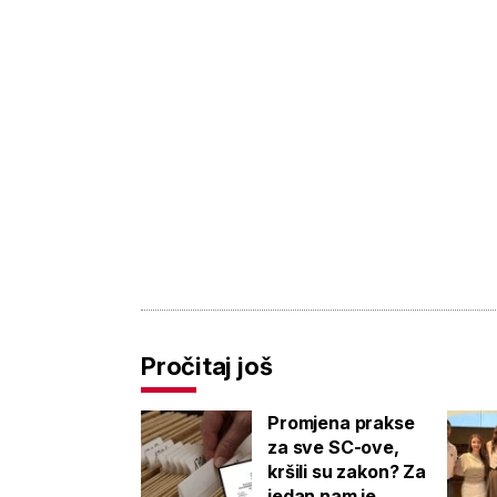
Pročitaj još
Promjena prakse
za sve SC-ove,
kršili su zakon? Za
jedan nam je