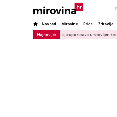
Novosti
Mirovine
Priče
Zdravlje
 ne moram ništa'
Policija upozorava umirovljenike: 'Zbog do
Najnovije: