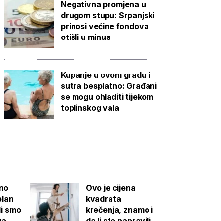
Negativna promjena u
drugom stupu: Srpanjski
prinosi većine fondova
otišli u minus
Kupanje u ovom gradu i
sutra besplatno: Građani
se mogu ohladiti tijekom
toplinskog vala
čno
Ovo je cijena
plan
kvadrata
li smo
krečenja, znamo i
ga
da li ste napravili