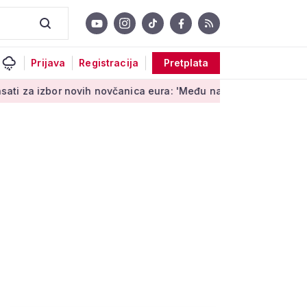
Prijava
Registracija
Pretplata
bor novih novčanica eura: 'Među najopipljivijim su izrazima Eu