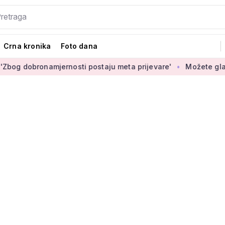
Crna kronika
Foto dana
bronamjernosti postaju meta prijevare'
Možete glasati za iz