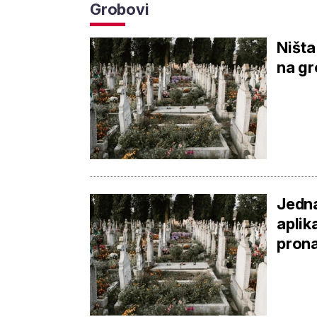
Grobovi
Ništa
na gr
Jedna
aplik
prona