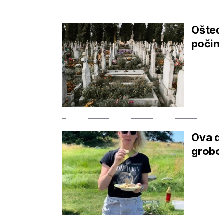
Ošteć
počin
Ova d
grobo