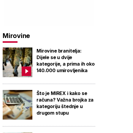
Mirovine
Mirovine branitelja:
Dijele se u dvije
kategorije, a prima ih oko
140.000 umirovljenika
Što je MIREX i kako se
računa? Važna brojka za
kategoriju štednje u
drugom stupu