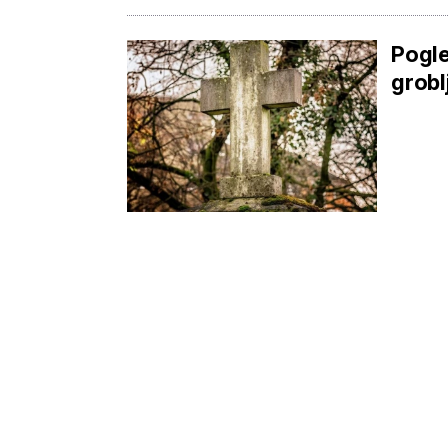
Pogle
grobl