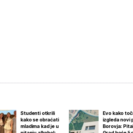
Studenti otkrili
Evo kako to
kako se obraćati
izgleda novi 
mladima kad je u
Borovja: Pita
pitanju alkohol:
Grad hoće li 