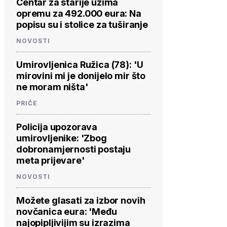
Centar za starije uzima
opremu za 492.000 eura: Na
popisu su i stolice za tuširanje
NOVOSTI
Umirovljenica Ružica (78): 'U
mirovini mi je donijelo mir što
ne moram ništa'
PRIČE
Policija upozorava
umirovljenike: 'Zbog
dobronamjernosti postaju
meta prijevare'
NOVOSTI
Možete glasati za izbor novih
novčanica eura: 'Među
najopipljivijim su izrazima