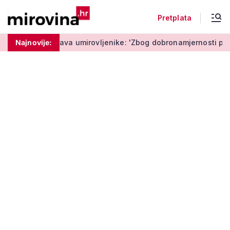
Pretplata
icija upozorava umirovljenike: 'Zbog dobronamjernosti postaju
Najnovije: