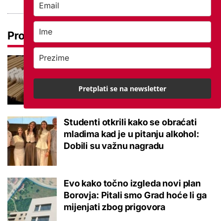
Pročitaj još
Promjena prakse za sve SC-ove,
kršili su zakon? Za jedan nam je
potvrđeno
Pretplati se na newsletter
Studenti otkrili kako se obraćati
mladima kad je u pitanju alkohol:
Dobili su važnu nagradu
Evo kako točno izgleda novi plan
Borovja: Pitali smo Grad hoće li ga
mijenjati zbog prigovora