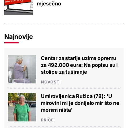
mjesečno
Najnovije
Centar za starije uzima opremu
za 492.000 eura: Na popisu su i
stolice za tuširanje
NOVOSTI
Umirovljenica Ružica (78): 'U
mirovini mi je donijelo mir što ne
moram ništa'
PRIČE