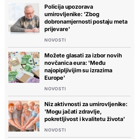
Policija upozorava
umirovljenike: 'Zbog
dobronamjernosti postaju meta
prijevare'
NOVOSTI
Možete glasati za izbor novih
novčanica eura: 'Među
najopipljivijim su izrazima
Europe'
NOVOSTI
Niz aktivnosti za umirovljenike:
'Mogu jačati zdravlje,
pokretljivost i kvalitetu života'
NOVOSTI