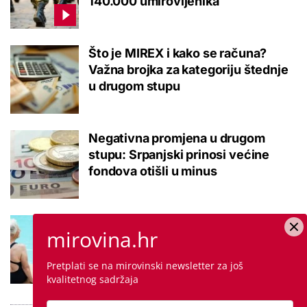
140.000 umirovljenika
Što je MIREX i kako se računa?
Važna brojka za kategoriju štednje
u drugom stupu
Negativna promjena u drugom
stupu: Srpanjski prinosi većine
fondova otišli u minus
Kupanje u ovom gradu i sutra
mirovina.hr
besplatno: Građani se mogu
ohladiti tijekom toplinskog vala
Pretplati se na mirovinski newsletter za još
kvalitetnog sadržaja