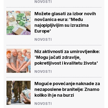
NOVOSTI
Možete glasati za izbor novih
novčanica eura: 'Među
najopipljivijim su izrazima
Europe'
NOVOSTI
Niz aktivnosti za umirovljenike:
'Mogu jačati zdravlje,
pokretljivost i kvalitetu života'
NOVOSTI
Moguće povećanje naknade za
nezaposlene branitelje: Znamo
koliko ih je na burzi
NOVOSTI