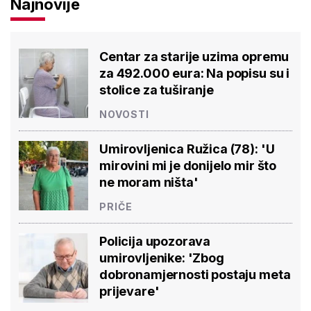
Najnovije
Centar za starije uzima opremu
za 492.000 eura: Na popisu su i
stolice za tuširanje
NOVOSTI
Umirovljenica Ružica (78): 'U
mirovini mi je donijelo mir što
ne moram ništa'
PRIČE
Policija upozorava
umirovljenike: 'Zbog
dobronamjernosti postaju meta
prijevare'