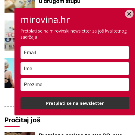
u drugom stupu
mirovina.hr
Negativna promjena u drugom
stupu: Srpanjski prinosi većine
Pretplati se na mirovinski newsletter za još kvalitetnog
sadržaja
fondova otišli u minus
Kupanje u ovom gradu i sutra
besplatno: Građani se mogu
ohladiti tijekom toplinskog vala
Pretplati se na newsletter
Pročitaj još