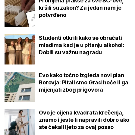
Promjena prakse za sve SC-ove,
kršili su zakon? Za jedan nam je
potvrđeno
Studenti otkrili kako se obraćati
mladima kad je u pitanju alkohol:
Dobili su važnu nagradu
Evo kako točno izgleda novi plan
Borovja: Pitali smo Grad hoće li ga
mijenjati zbog prigovora
Ovo je cijena kvadrata krečenja,
znamo i jeste li napravili dobro ako
ste čekali ljeto za ovaj posao