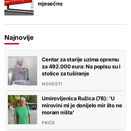
mjesečno
Najnovije
Centar za starije uzima opremu
za 492.000 eura: Na popisu su i
stolice za tuširanje
NOVOSTI
Umirovljenica Ružica (78): 'U
mirovini mi je donijelo mir što ne
moram ništa'
PRIČE