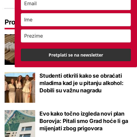
Pročitaj još
Promjena prakse za sve SC-ove,
kršili su zakon? Za jedan nam je
potvrđeno
Pretplati se na newsletter
Studenti otkrili kako se obraćati
mladima kad je u pitanju alkohol:
Dobili su važnu nagradu
Evo kako točno izgleda novi plan
Borovja: Pitali smo Grad hoće li ga
mijenjati zbog prigovora