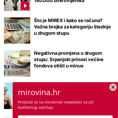
140.000 umirovljenika
Što je MIREX i kako se računa?
Važna brojka za kategoriju štednje
u drugom stupu
Negativna promjena u drugom
stupu: Srpanjski prinosi većine
fondova otišli u minus
Kupanje u ovom gradu i sutra
mirovina.hr
besplatno: Građani se mogu
ohladiti tijekom toplinskog vala
Pretplati se na mirovinski newsletter za još
kvalitetnog sadržaja