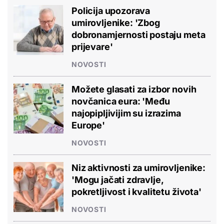
Policija upozorava
umirovljenike: 'Zbog
dobronamjernosti postaju meta
prijevare'
NOVOSTI
Možete glasati za izbor novih
novčanica eura: 'Među
najopipljivijim su izrazima
Europe'
NOVOSTI
Niz aktivnosti za umirovljenike:
'Mogu jačati zdravlje,
pokretljivost i kvalitetu života'
NOVOSTI