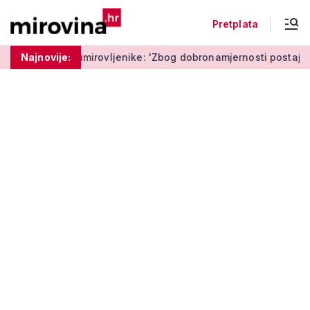
Pretplata
mirovljenike: 'Zbog dobronamjernosti postaju meta prijevare'
Najnovije: