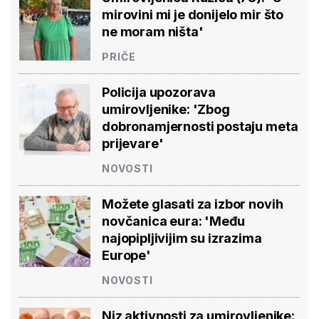
mirovini mi je donijelo mir što
ne moram ništa'
PRIČE
Policija upozorava
umirovljenike: 'Zbog
dobronamjernosti postaju meta
prijevare'
NOVOSTI
Možete glasati za izbor novih
novčanica eura: 'Među
najopipljivijim su izrazima
Europe'
NOVOSTI
Niz aktivnosti za umirovljenike: