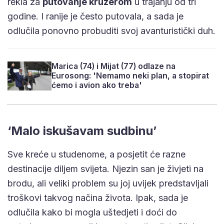
rekla za
putovanje kruzerom
u trajanju od tri
godine. I ranije je često putovala, a sada je
odlučila ponovno probuditi svoj avanturistički duh.
Marica (74) i Mijat (77) odlaze na
Eurosong: 'Nemamo neki plan, a stopirat
ćemo i avion ako treba'
‘Malo iskušavam sudbinu’
Sve kreće u studenome, a posjetit će razne
destinacije diljem svijeta. Njezin san je živjeti na
brodu, ali veliki problem su joj uvijek predstavljali
troškovi takvog načina života. Ipak, sada je
odlučila kako bi mogla uštedjeti i doći do