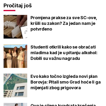
Pročitaj još
Promjena prakse za sve SC-ove,
kršili su zakon? Za jedan nam je
potvrđeno
Studenti otkrili kako se obraćati
mladima kad je u pitanju alkohol:
Dobili su važnu nagradu
Evo kako točno izgleda novi plan
Borovja: Pitali smo Grad hoće li ga
mijenjati zbog prigovora
Ovo je cijena kvadrata krečenja,