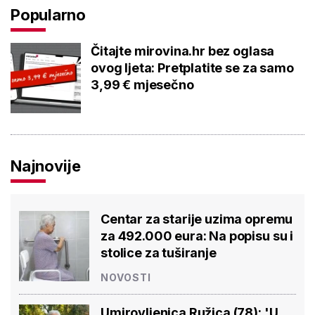
Popularno
Čitajte mirovina.hr bez oglasa
ovog ljeta: Pretplatite se za samo
3,99 € mjesečno
Najnovije
Centar za starije uzima opremu
za 492.000 eura: Na popisu su i
stolice za tuširanje
NOVOSTI
Umirovljenica Ružica (78): 'U