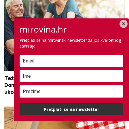
mirovina.hr
Pretplati se na mirovinski newsletter za još kvalitetnog
sadržaja
Teže se krećete zbog bolnih zglobova?
Donosimo savjete za lakši pokret i ublažavanje
ukočenosti
Pretplati se na newsletter