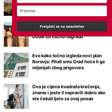
potvrđeno
Studenti otkrili kako se obraćati
Pretplati se na newsletter
mladima kad je u pitanju alkohol:
Dobili su važnu nagradu
Evo kako točno izgleda novi plan
Borovja: Pitali smo Grad hoće li ga
mijenjati zbog prigovora
Ovo je cijena kvadrata krečenja,
znamo i jeste li napravili dobro ako
ste čekali ljeto za ovaj posao