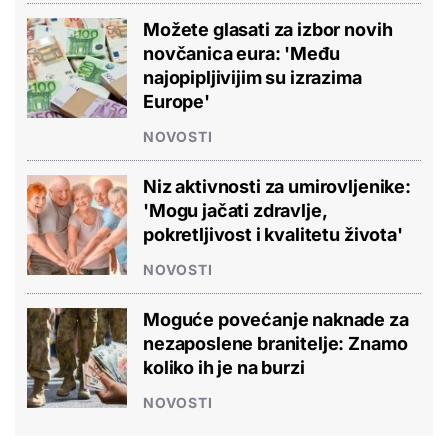
Možete glasati za izbor novih
novčanica eura: 'Među
najopipljivijim su izrazima
Europe'
NOVOSTI
Niz aktivnosti za umirovljenike:
'Mogu jačati zdravlje,
pokretljivost i kvalitetu života'
NOVOSTI
Moguće povećanje naknade za
nezaposlene branitelje: Znamo
koliko ih je na burzi
NOVOSTI