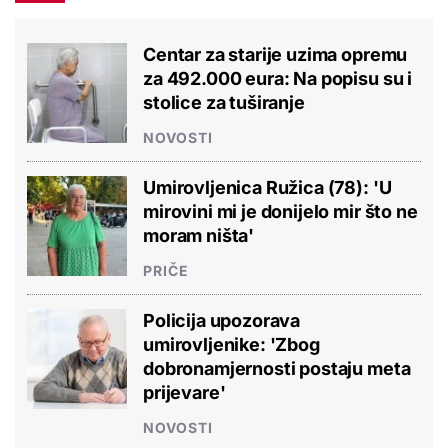
Centar za starije uzima opremu
za 492.000 eura: Na popisu su i
stolice za tuširanje
NOVOSTI
Umirovljenica Ružica (78): 'U
mirovini mi je donijelo mir što ne
moram ništa'
PRIČE
Policija upozorava
umirovljenike: 'Zbog
dobronamjernosti postaju meta
prijevare'
NOVOSTI