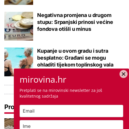
Negativna promjena u drugom
stupu: Srpanjski prinosi većine
fondova otišli u minus
Kupanje u ovom gradu i sutra
besplatno: Građani se mogu
ohladiti tijekom toplinskog vala
mirovina.hr
Pretplati se na mirovinski newsletter za još
kvalitetnog sadržaja
Pročitaj još
Promjena prakse za sve SC-ove,
kršili su zakon? Za jedan nam je