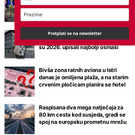
studentskom domu na koje se svaki
brucoš mora naviknuti
Ovo je 10 srednjoškolskih smjerova
Pretplati se na newsletter
u Krapinsko-zagorskoj županiji koje
su 2026. upisali najbolji osmaši
Bivša zona ratnih aviona u Istri
danas je omiljena plaža, a na starim
crvenim pločicam planira se hotel
Raspisana dva mega natječaja za
80 km cesta kod susjeda, gradi se
spoj na europsku prometnu mrežu