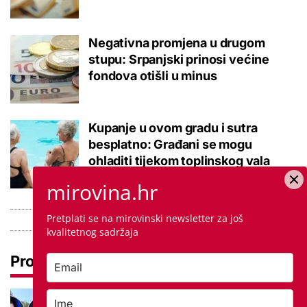
Negativna promjena u drugom
stupu: Srpanjski prinosi većine
fondova otišli u minus
Kupanje u ovom gradu i sutra
besplatno: Građani se mogu
ohladiti tijekom toplinskog vala
mirovina.hr
Pretplati se na mirovinski newsletter za još
kvalitetnog sadržaja
Pročitaj još
Ovo je 5 mana života u