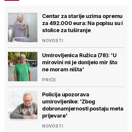
Centar za starije uzima opremu
za 492.000 eura: Na popisu su i
stolice za tuširanje
NOVOSTI
Umirovljenica Ružica (78): 'U
mirovini mi je donijelo mir što
ne moram ništa'
PRIČE
Policija upozorava
umirovljenike: 'Zbog
dobronamjernosti postaju meta
prijevare'
NOVOSTI