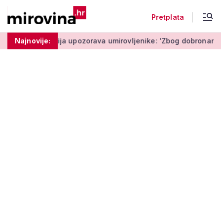
Pretplata
ta'
Najnovije:
Policija upozorava umirovljenike: 'Zbog dobronamjernost