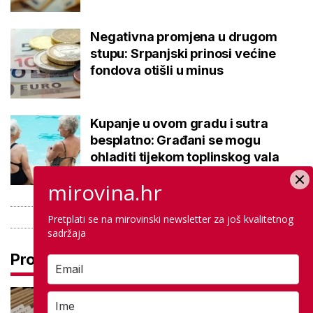
Negativna promjena u drugom
stupu: Srpanjski prinosi većine
fondova otišli u minus
Kupanje u ovom gradu i sutra
besplatno: Građani se mogu
ohladiti tijekom toplinskog vala
mirovina.hr
Pretplati se na mirovinski newsletter za još kvalitetnog
sadržaja
Pročitaj još
Promjena prakse za sve SC-ove,
kršili su zakon? Za jedan nam je