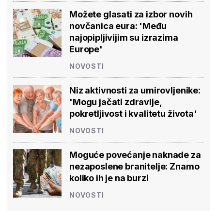
Možete glasati za izbor novih
novčanica eura: 'Među
najopipljivijim su izrazima
Europe'
NOVOSTI
Niz aktivnosti za umirovljenike:
'Mogu jačati zdravlje,
pokretljivost i kvalitetu života'
NOVOSTI
Moguće povećanje naknade za
nezaposlene branitelje: Znamo
koliko ih je na burzi
NOVOSTI