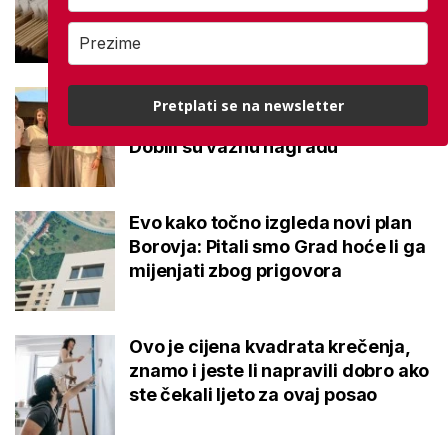
potvrđeno
Studenti otkrili kako se obraćati
Pretplati se na newsletter
mladima kad je u pitanju alkohol:
Dobili su važnu nagradu
Evo kako točno izgleda novi plan
Borovja: Pitali smo Grad hoće li ga
mijenjati zbog prigovora
Ovo je cijena kvadrata krečenja,
znamo i jeste li napravili dobro ako
ste čekali ljeto za ovaj posao