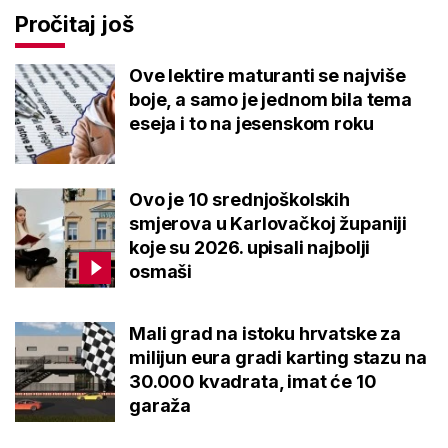
Pročitaj još
Ove lektire maturanti se najviše
boje, a samo je jednom bila tema
eseja i to na jesenskom roku
Ovo je 10 srednjoškolskih
smjerova u Karlovačkoj županiji
koje su 2026. upisali najbolji
osmaši
Mali grad na istoku hrvatske za
milijun eura gradi karting stazu na
30.000 kvadrata, imat će 10
garaža