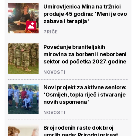
Umirovljenica Mina na tržnici
prodaje 45 godina: 'Meni je ovo
zabava i terapija'
PRIČE
Povećanje braniteljskih
mirovina za borbeni i neborbeni
sektor od početka 2027. godine
NOVOSTI
Novi projekt za aktivne seniore:
'Osmijeh, topla riječ i stvaranje
novih uspomena'
NOVOSTI
Broj rođenih raste dok broj
umrlih pada: Prirodni prirast