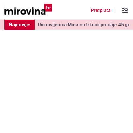
Pretplata
50 centi
Najnovije:
Umirovljenica Mina na tržnici prodaje 45 godina: 'M