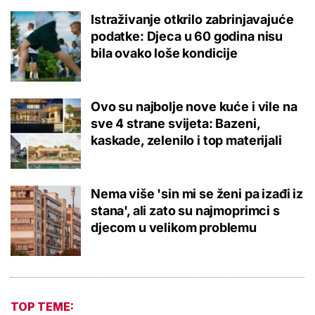
Istraživanje otkrilo zabrinjavajuće
podatke: Djeca u 60 godina nisu
bila ovako loše kondicije
Ovo su najbolje nove kuće i vile na
sve 4 strane svijeta: Bazeni,
kaskade, zelenilo i top materijali
Nema više 'sin mi se ženi pa izađi iz
stana', ali zato su najmoprimci s
djecom u velikom problemu
TOP TEME: