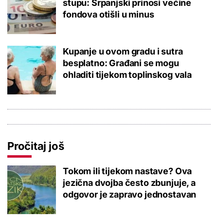
stupu: Srpanjski prinosi većine
fondova otišli u minus
Kupanje u ovom gradu i sutra
besplatno: Građani se mogu
ohladiti tijekom toplinskog vala
Pročitaj još
Tokom ili tijekom nastave? Ova
jezična dvojba često zbunjuje, a
odgovor je zapravo jednostavan