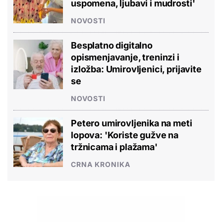
uspomena, ljubavi i mudrosti'
NOVOSTI
Besplatno digitalno
opismenjavanje, treninzi i
izložba: Umirovljenici, prijavite
se
NOVOSTI
Petero umirovljenika na meti
lopova: 'Koriste gužve na
tržnicama i plažama'
CRNA KRONIKA