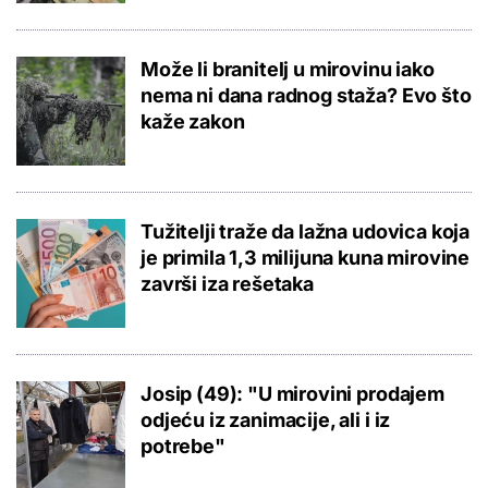
Može li branitelj u mirovinu iako
nema ni dana radnog staža? Evo što
kaže zakon
Tužitelji traže da lažna udovica koja
je primila 1,3 milijuna kuna mirovine
završi iza rešetaka
Josip (49): "U mirovini prodajem
odjeću iz zanimacije, ali i iz
potrebe"