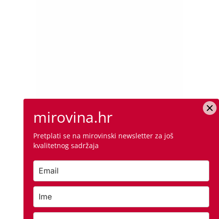
mirovina.hr
Pretplati se na mirovinski newsletter za još
kvalitetnog sadržaja