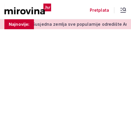
Pretplata
 stupu
Najnovije:
Susjedna zemlja sve popularnije odredište Amerikanac