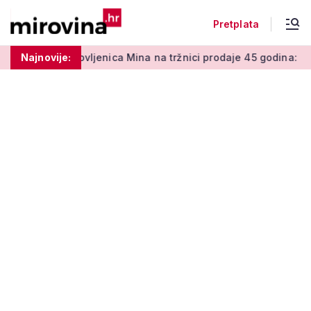
Pretplata
nti
Najnovije:
Umirovljenica Mina na tržnici prodaje 45 godina: 'Meni j