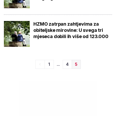
HZMO zatrpan zahtjevima za
obiteljske mirovine: U svega tri
mjeseca dobili ih više od 123.000
...
1
4
5