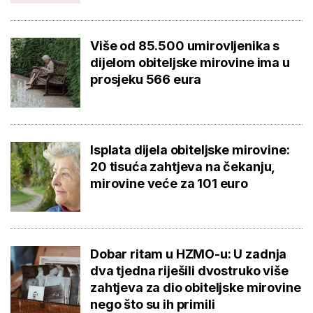
Više od 85.500 umirovljenika s
dijelom obiteljske mirovine ima u
prosjeku 566 eura
Isplata dijela obiteljske mirovine:
20 tisuća zahtjeva na čekanju,
mirovine veće za 101 euro
Dobar ritam u HZMO-u: U zadnja
dva tjedna riješili dvostruko više
zahtjeva za dio obiteljske mirovine
nego što su ih primili