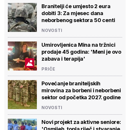
Branitelji će umjesto 2 eura
dobiti 3: Za mjesec dana
neborbenog sektora 50 centi
NOVOSTI
Umirovljenica Mina na tržnici
prodaje 45 godina: 'Meni je ovo
zabava i terapija'
PRIČE
Povećanje braniteljskih
mirovina za borbeni i neborbeni
sektor od početka 2027. godine
NOVOSTI
Novi projekt za aktivne seniore:
'Osmijeh, topla riječ i stvaranje