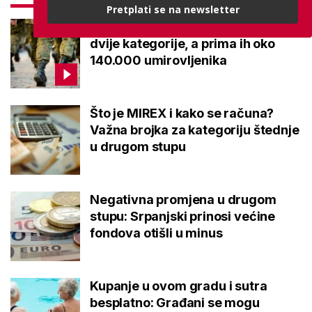
Pretplati se na newsletter
Mirovine branitelja: Dijele se u
dvije kategorije, a prima ih oko
140.000 umirovljenika
Što je MIREX i kako se računa?
Važna brojka za kategoriju štednje
u drugom stupu
Negativna promjena u drugom
stupu: Srpanjski prinosi većine
fondova otišli u minus
Kupanje u ovom gradu i sutra
besplatno: Građani se mogu