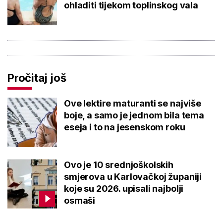
ohladiti tijekom toplinskog vala
Pročitaj još
Ove lektire maturanti se najviše
boje, a samo je jednom bila tema
eseja i to na jesenskom roku
Ovo je 10 srednjoškolskih
smjerova u Karlovačkoj županiji
koje su 2026. upisali najbolji
osmaši