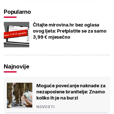
Popularno
Čitajte mirovina.hr bez oglasa
ovog ljeta: Pretplatite se za samo
3,99 € mjesečno
Najnovije
Moguće povećanje naknade za
nezaposlene branitelje: Znamo
koliko ih je na burzi
NOVOSTI