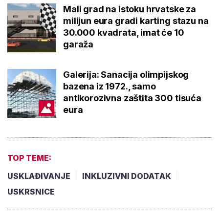
Mali grad na istoku hrvatske za
milijun eura gradi karting stazu na
30.000 kvadrata, imat će 10
garaža
Galerija: Sanacija olimpijskog
bazena iz 1972., samo
antikorozivna zaštita 300 tisuća
eura
TOP TEME:
USKLAĐIVANJE
INKLUZIVNI DODATAK
USKRSNICE