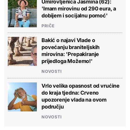
Umirovljenica Jasmina (62):
'Imam mirovinu od 290 eura, a
dobijem i socijalnu pomoć'
PRIČE
Bakić o najavi Vlade o
povećanju braniteljskih
mirovina: 'Prepakiranje
prijedloga Možemo!'
NOVOSTI
Vrlo velika opasnost od vrućine
do kraja tjedna: Crveno
upozorenje vlada na ovom
području
NOVOSTI