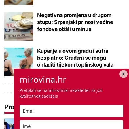
Negativna promjena u drugom
stupu: Srpanjski prinosi većine
fondova otišli u minus
Kupanje u ovom gradu i sutra
besplatno: Građani se mogu
ohladiti tijekom toplinskog vala
mirovina.hr
Pretplati se na mirovinski newsletter za još
kvalitetnog sadržaja
Pročitaj još
Ovo je 5 mana života u
studentskom domu na koje se svaki