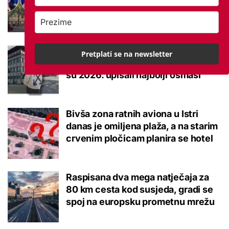
brucoš mora naviknuti
Ovo je 10 srednjoškolskih smjerova
Pretplati se na newsletter
u Krapinsko-zagorskoj županiji koje
su 2026. upisali najbolji osmaši
Bivša zona ratnih aviona u Istri
danas je omiljena plaža, a na starim
crvenim pločicam planira se hotel
Raspisana dva mega natječaja za
80 km cesta kod susjeda, gradi se
spoj na europsku prometnu mrežu