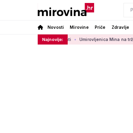
Novosti
Mirovine
Priče
Zdravlje
rbenog sektora 50 centi
Najnovije:
Umirovljenica Mina na tržnici prodaj