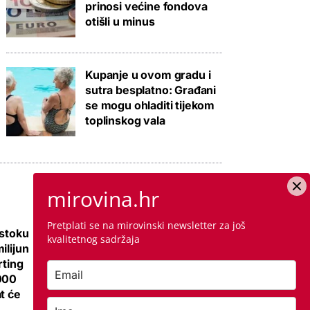
prinosi većine fondova
otišli u minus
Kupanje u ovom gradu i
sutra besplatno: Građani
se mogu ohladiti tijekom
toplinskog vala
mirovina.hr
Pretplati se na mirovinski newsletter za još
istoku
Galerija: Sanacija
kvalitetnog sadržaja
ilijun
olimpijskog bazena
rting
iz 1972., samo
000
antikorozivna
t će
zaštita 300 tisuća
eura