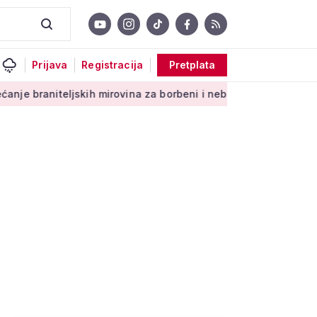
Prijava
Registracija
Pretplata
teljskih mirovina za borbeni i neborbeni sektor od početka 20