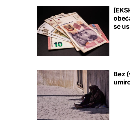
[EKS
obeća
se us
Bez (
umiro