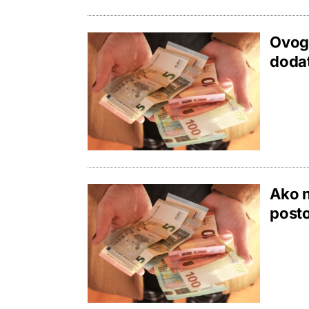
Ovoga
dodat
Ako n
posto