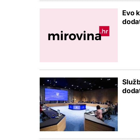
Evo k
dodat
Služb
dodat