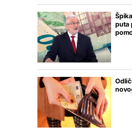
Špika
puta 
pomo
Odlič
novo