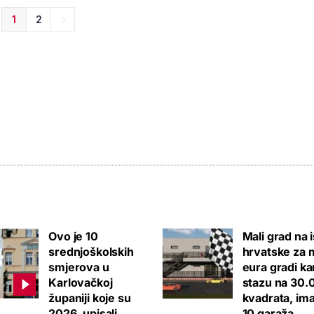
1
2
Ovo je 10
Mali grad na 
srednjoškolskih
hrvatske za m
smjerova u
eura gradi ka
Karlovačkoj
stazu na 30.
županiji koje su
kvadrata, ima
2026. upisali
10 garaža