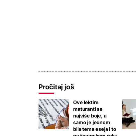
Pročitaj još
Ove lektire
maturanti se
najviše boje, a
samo je jednom
bila tema eseja i to
na jesenskom roku