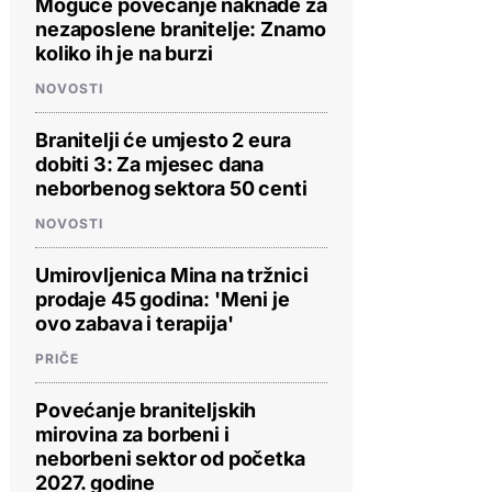
Moguće povećanje naknade za
nezaposlene branitelje: Znamo
koliko ih je na burzi
NOVOSTI
Branitelji će umjesto 2 eura
dobiti 3: Za mjesec dana
neborbenog sektora 50 centi
NOVOSTI
Umirovljenica Mina na tržnici
prodaje 45 godina: 'Meni je
ovo zabava i terapija'
PRIČE
Povećanje braniteljskih
mirovina za borbeni i
neborbeni sektor od početka
2027. godine