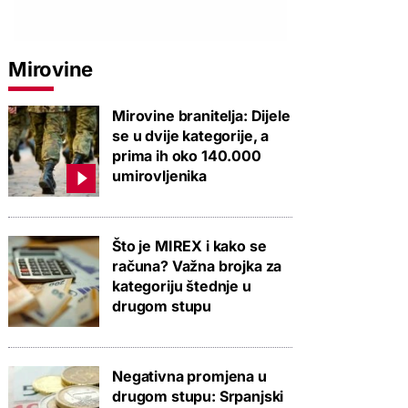
Mirovine
Mirovine branitelja: Dijele
se u dvije kategorije, a
prima ih oko 140.000
umirovljenika
Što je MIREX i kako se
računa? Važna brojka za
kategoriju štednje u
drugom stupu
Negativna promjena u
drugom stupu: Srpanjski