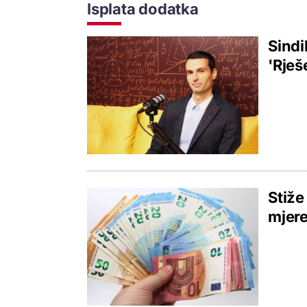
Isplata dodatka
Sindi
'Rješ
Stiže
mjer