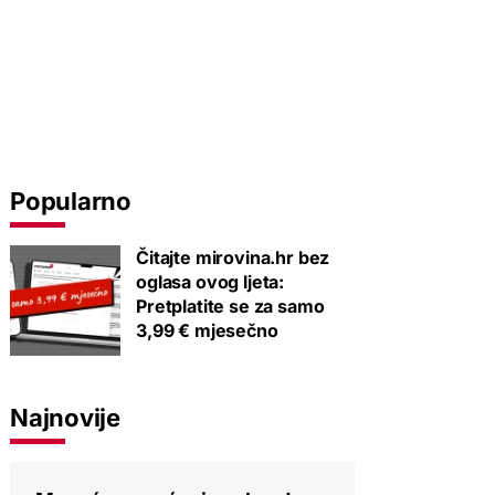
Popularno
Čitajte mirovina.hr bez
oglasa ovog ljeta:
Pretplatite se za samo
3,99 € mjesečno
Najnovije