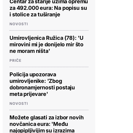
Centar za starije uzima opremu
za 492.000 eura: Na popisu su
i stolice za tuširanje
NOVOSTI
Umirovljenica Ružica (78): 'U
mirovini mi je donijelo mir što
ne moram ništa'
PRIČE
Policija upozorava
umirovljenike: 'Zbog
dobronamjernosti postaju
meta prijevare'
NOVOSTI
Možete glasati za izbor novih
novčanica eura: 'Među
najopipljivijim su izrazima