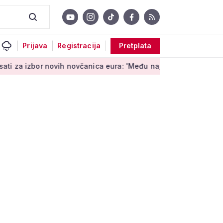
Prijava
Registracija
Pretplata
bor novih novčanica eura: 'Među najopipljivijim su izrazima Eu