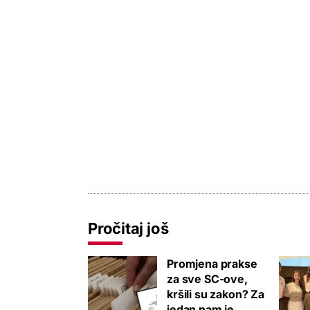
Pročitaj još
Promjena prakse
za sve SC-ove,
kršili su zakon? Za
jedan nam je