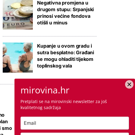
Negativna promjena u
drugom stupu: Srpanjski
prinosi većine fondova
otišli u minus
Kupanje u ovom gradu i
sutra besplatno: Građani
se mogu ohladiti tijekom
toplinskog vala
mirovina.hr
Pretplati se na mirovinski newsletter za još
kvalitetnog sadržaja
no
Ovo je cijena
plan
kvadrata krečenja,
li smo
znamo i jeste li
ga
napravili dobro ako