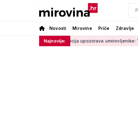
Novosti
Mirovine
Priče
Zdravlje
 ne moram ništa'
Policija upozorava umirovljenike: 'Zbog do
Najnovije: