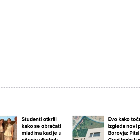
Studenti otkrili
Evo kako toč
kako se obraćati
izgleda novi 
mladima kad je u
Borovja: Pita
pitanju alkohol:
Grad hoće li 