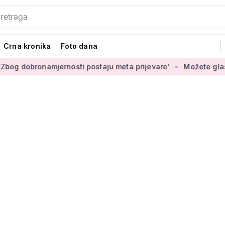
Crna kronika
Foto dana
bronamjernosti postaju meta prijevare'
Možete glasati za iz