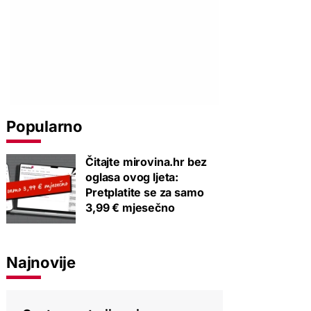
Popularno
Čitajte mirovina.hr bez
oglasa ovog ljeta:
Pretplatite se za samo
3,99 € mjesečno
Najnovije