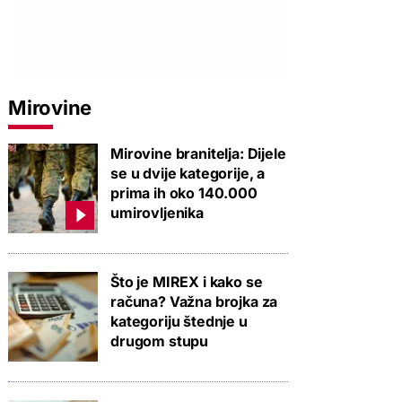
Mirovine
Mirovine branitelja: Dijele
se u dvije kategorije, a
prima ih oko 140.000
umirovljenika
Što je MIREX i kako se
računa? Važna brojka za
kategoriju štednje u
drugom stupu