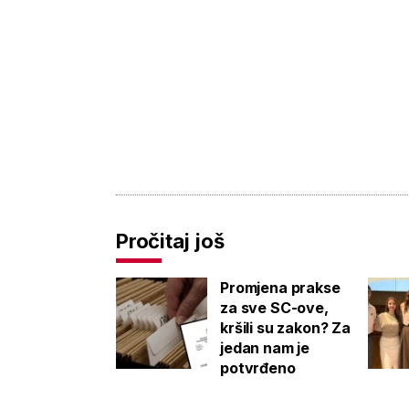
Pročitaj još
Promjena prakse
za sve SC-ove,
kršili su zakon? Za
jedan nam je
potvrđeno