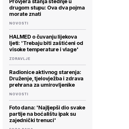
Provjera stanja štednje u
drugom stupu: Ova dva pojma
morate znati
NOVOSTI
HALMED o čuvanju lijekova
ljeti: 'Trebaju biti zaštićeni od
visoke temperature i vlage'
ZDRAVLJE
Radionice aktivnog starenja:
Druženje, tjelovježba i zdrava
prehrana za umirovljenike
NOVOSTI
Foto dana: 'Najljepši dio svake
partije na boćalištu ipak su
zajednički trenuci'