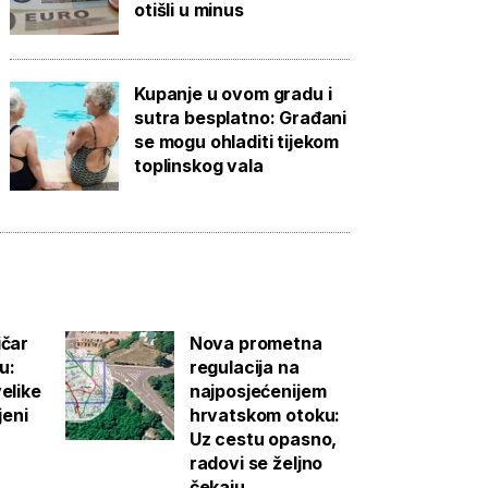
otišli u minus
Kupanje u ovom gradu i
sutra besplatno: Građani
se mogu ohladiti tijekom
toplinskog vala
ičar
Nova prometna
u:
regulacija na
elike
najposjećenijem
jeni
hrvatskom otoku:
Uz cestu opasno,
radovi se željno
čekaju