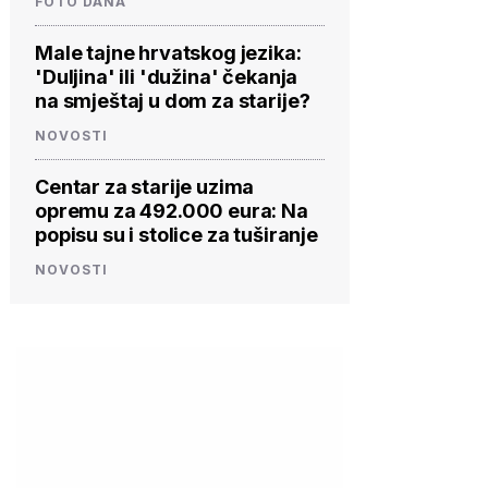
FOTO DANA
Male tajne hrvatskog jezika:
'Duljina' ili 'dužina' čekanja
na smještaj u dom za starije?
NOVOSTI
Centar za starije uzima
opremu za 492.000 eura: Na
popisu su i stolice za tuširanje
NOVOSTI