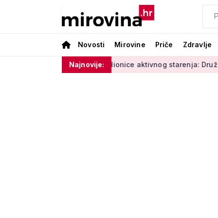
Novosti
Mirovine
Priče
Zdravlje
erature i vlage'
Radionice aktivnog starenja: Druženje, tjel
Najnovije: