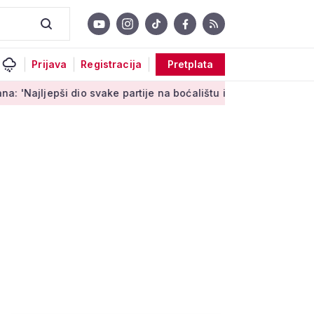
Prijava
Registracija
Pretplata
epši dio svake partije na boćalištu ipak su zajednički trenuci'