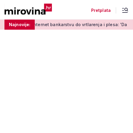
Pretplata
čenja o internet bankarstvu do vrtlarenja i plesa: 'Da starije 
Najnovije: