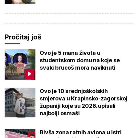
Pročitaj još
Ovo je 5 mana života u
studentskom domu na koje se
svaki brucoš mora naviknuti
Ovo je 10 srednjoškolskih
smjerova u Krapinsko-zagorskoj
županiji koje su 2026. upisali
najbolji osmaši
Bivša zona ratnih aviona u Istri