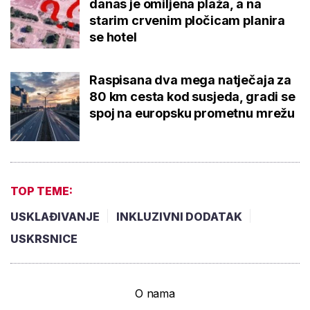
danas je omiljena plaža, a na
starim crvenim pločicam planira
se hotel
Raspisana dva mega natječaja za
80 km cesta kod susjeda, gradi se
spoj na europsku prometnu mrežu
TOP TEME:
USKLAĐIVANJE
INKLUZIVNI DODATAK
USKRSNICE
O nama