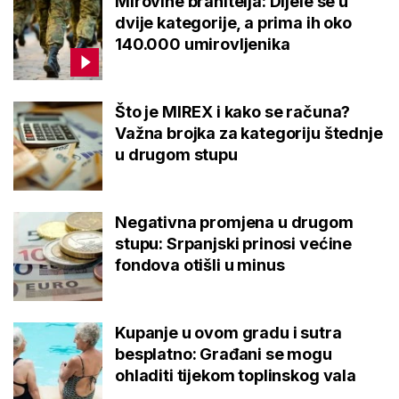
Mirovine branitelja: Dijele se u
dvije kategorije, a prima ih oko
140.000 umirovljenika
Što je MIREX i kako se računa?
Važna brojka za kategoriju štednje
u drugom stupu
Negativna promjena u drugom
stupu: Srpanjski prinosi većine
fondova otišli u minus
Kupanje u ovom gradu i sutra
besplatno: Građani se mogu
ohladiti tijekom toplinskog vala