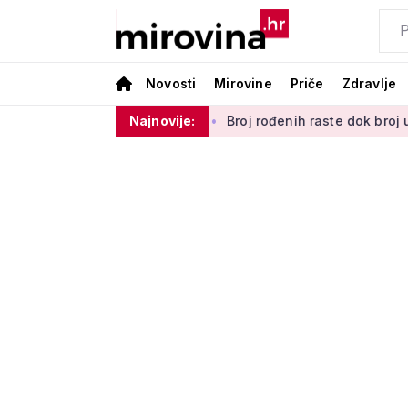
Novosti
Mirovine
Priče
Zdravlje
ranje novih uspomena'
Najnovije:
Broj rođenih raste dok broj umrlih pada