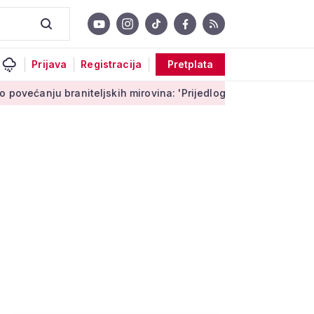
Prijava
Registracija
Pretplata
 braniteljskih mirovina: 'Prijedlog Možemo! nema veze s Vlad