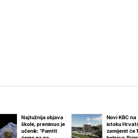
Najtužnija objava
Novi KBC na
škole, preminuo je
istoku Hrvat
učenik: 'Pamtit
zamijenit će 
ćemo ga po
bolnica: Pri