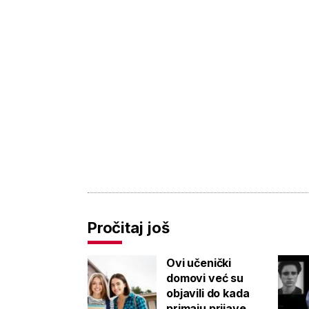
Pročitaj još
Ovi učenički
domovi već su
objavili do kada
primaju prijave