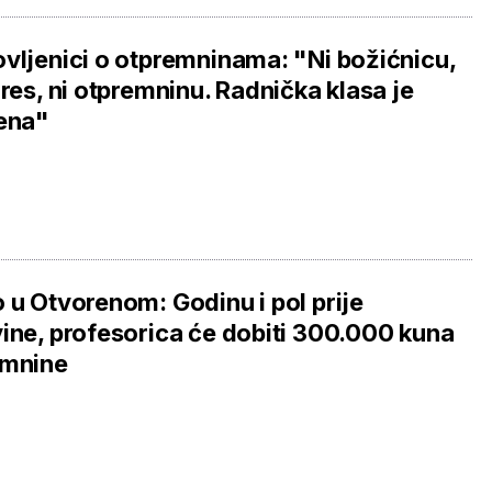
vljenici o otpremninama: "Ni božićnicu,
gres, ni otpremninu. Radnička klasa je
ena"
 u Otvorenom: Godinu i pol prije
ine, profesorica će dobiti 300.000 kuna
emnine