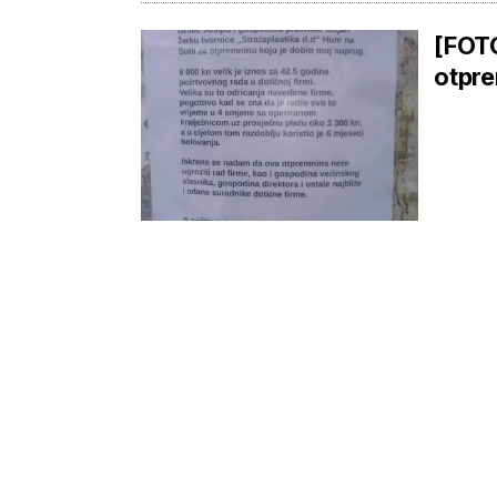
[FOTO
otpre