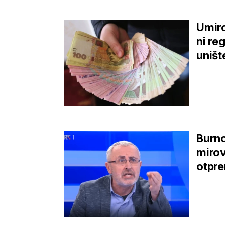
Umiro
ni re
uništ
Burno
mirov
otpr