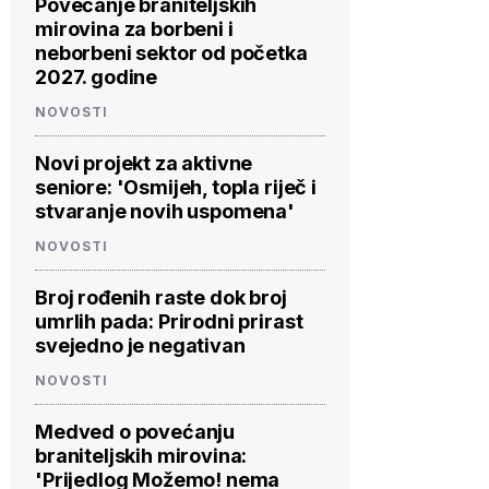
Povećanje braniteljskih
mirovina za borbeni i
neborbeni sektor od početka
2027. godine
NOVOSTI
Novi projekt za aktivne
seniore: 'Osmijeh, topla riječ i
stvaranje novih uspomena'
NOVOSTI
Broj rođenih raste dok broj
umrlih pada: Prirodni prirast
svejedno je negativan
NOVOSTI
Medved o povećanju
braniteljskih mirovina:
'Prijedlog Možemo! nema