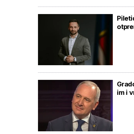
Pilet
otpre
Grado
im i 