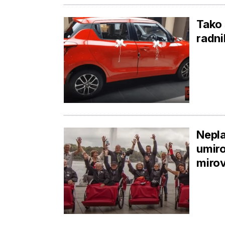
Tako 
radni
Nepla
umiro
miro