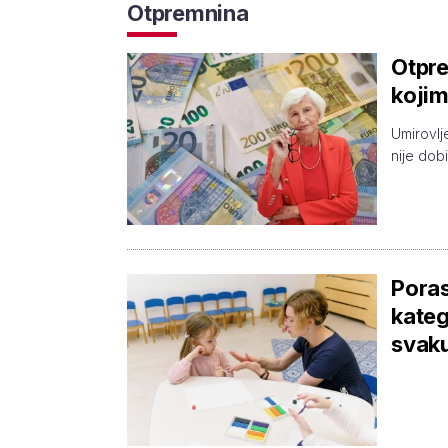
Otpremnina
Otpre
kojim
Umirovlj
nije dobi
Poras
kateg
svaku