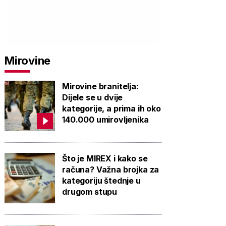
Mirovine
Mirovine branitelja:
Dijele se u dvije
kategorije, a prima ih oko
140.000 umirovljenika
Što je MIREX i kako se
računa? Važna brojka za
kategoriju štednje u
drugom stupu