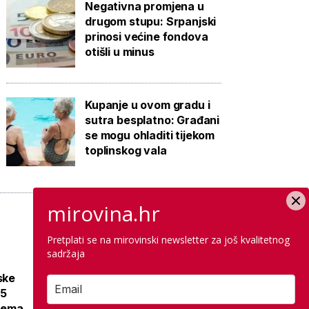
Negativna promjena u
drugom stupu: Srpanjski
prinosi većine fondova
otišli u minus
Kupanje u ovom gradu i
sutra besplatno: Građani
se mogu ohladiti tijekom
toplinskog vala
mirovina.hr
Pretplati se na mirovinski newsletter za još kvalitetnog
sadržaja
Bivša zona ratnih
ske
aviona u Istri
15
danas je omiljena
prema
plaža, a na starim